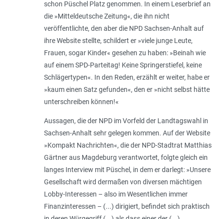
schon Püschel Platz genommen. In einem Leserbrief an
die »Mitteldeutsche Zeitung«, die ihn nicht
veröffentlichte, den aber die NPD Sachsen-Anhalt auf
ihre Website stellte, schildert er »viele junge Leute,
Frauen, sogar Kinder« gesehen zu haben: »Beinah wie
auf einem SPD-Parteitag! Keine Springerstiefel, keine
Schlägertypen«. In den Reden, erzählt er weiter, habe er
»kaum einen Satz gefunden«, den er »nicht selbst hätte
unterschreiben können!«
Aussagen, die der NPD im Vorfeld der Landtagswahl in
Sachsen-Anhalt sehr gelegen kommen. Auf der Website
»Kompakt Nachrichten«, die der NPD-Stadtrat Matthias
Gärtner aus Magdeburg verantwortet, folgte gleich ein
langes Interview mit Püschel, in dem er darlegt: »Unsere
Gesellschaft wird dermaßen von diversen mächtigen
Lobby-Interessen – also im Wesentlichen immer
Finanzinteressen – (...) dirigiert, befindet sich praktisch
in deren Würgegriff (...) als dass einer der (...)