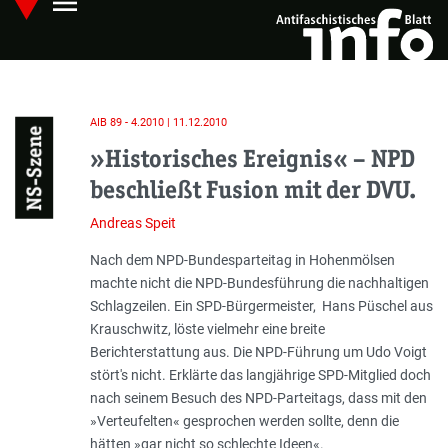
menu
Skip
Hauptmenü öffnen
to
main
content
AIB 89 - 4.2010 | 11.12.2010
NS-Szene
»Historisches Ereignis« – NPD
beschließt Fusion mit der DVU.
Andreas Speit
Einleitung
Nach dem NPD-Bundesparteitag in Hohenmölsen
machte nicht die NPD-Bundesführung die nachhaltigen
Schlagzeilen. Ein SPD-Bürgermeister, Hans Püschel aus
Krauschwitz, löste vielmehr eine breite
Berichterstattung aus. Die NPD-Führung um Udo Voigt
stört's nicht. Erklärte das langjährige SPD-Mitglied doch
nach seinem Besuch des NPD-Parteitags, dass mit den
»Verteufelten« gesprochen werden sollte, denn die
hätten »gar nicht so schlechte Ideen«.