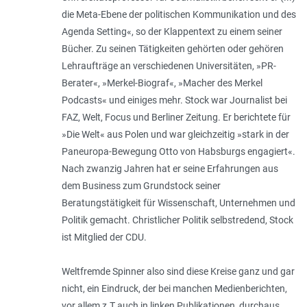
die Meta-Ebene der politischen Kommunikation und des
Agenda Setting«, so der Klappentext zu einem seiner
Bücher. Zu seinen Tätigkeiten gehörten oder gehören
Lehraufträge an verschiedenen Universitäten, »PR-
Berater«, »Merkel-Biograf«, »Macher des Merkel
Podcasts« und einiges mehr. Stock war Journalist bei
FAZ, Welt, Focus und Berliner Zeitung. Er berichtete für
»Die Welt« aus Polen und war gleichzeitig »stark in der
Paneuropa-Bewegung Otto von Habsburgs engagiert«.
Nach zwanzig Jahren hat er seine Erfahrungen aus
dem Business zum Grundstock seiner
Beratungstätigkeit für Wissenschaft, Unternehmen und
Politik gemacht. Christlicher Politik selbstredend, Stock
ist Mitglied der CDU.
Weltfremde Spinner also sind diese Kreise ganz und gar
nicht, ein Eindruck, der bei manchen Medienberichten,
vor allem z.T auch in linken Publikationen, durchaus