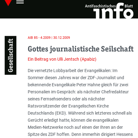
menu
Skip
Hauptmenü öffnen
to
main
content
AIB 85 - 4.2009 | 30.12.2009
Gesellschaft
Gottes journalistische Seilschaft
Ein Beitrag von Ulli Jentsch (Apabiz)
Einleitung
Die vernetzte Lobbyarbeit der Evangelikalen: Im
Sommer diesen Jahres war der ZDF-Journalist und
bekennende Evangelikale Peter Hahne gleich für zwei
Personalien im Gespräch: als nächster Chefredakteur
seines Fernsehsenders oder als nächster
Ratsvorsitzender der Evangelischen Kirche
Deutschlands (EKD). Während sich letzteres schnell als
Gerücht erledigt hatte, können die evangelikalen
Medien-Netzwerke noch auf einen der Ihren an der
Spitze des ZDF hoffen. Denn immerhin dirigiert Hessens