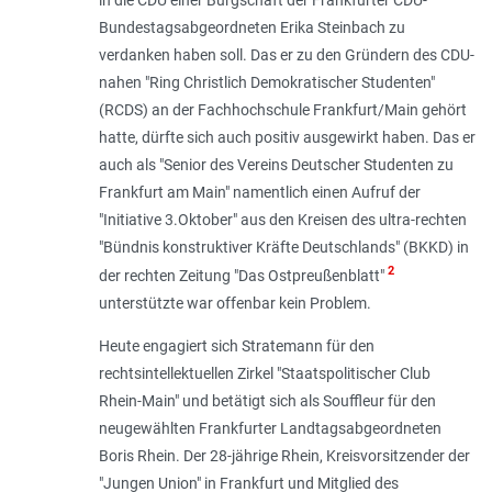
in die CDU einer Bürgschaft der Frankfurter CDU-
Bundestagsabgeordneten Erika Steinbach zu
verdanken haben soll. Das er zu den Gründern des CDU-
nahen "Ring Christlich Demokratischer Studenten"
(RCDS) an der Fachhochschule Frankfurt/Main gehört
hatte, dürfte sich auch positiv ausgewirkt haben. Das er
auch als "Senior des Vereins Deutscher Studenten zu
Frankfurt am Main" namentlich einen Aufruf der
"Initiative 3.Oktober" aus den Kreisen des ultra-rechten
"Bündnis konstruktiver Kräfte Deutschlands" (BKKD) in
2
der rechten Zeitung "Das Ostpreußenblatt"
unterstützte war offenbar kein Problem.
Heute engagiert sich Stratemann für den
rechtsintellektuellen Zirkel "Staatspolitischer Club
Rhein-Main" und betätigt sich als Souffleur für den
neugewählten Frankfurter Landtagsabgeordneten
Boris Rhein. Der 28-jährige Rhein, Kreisvorsitzender der
"Jungen Union" in Frankfurt und Mitglied des