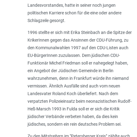
Landesvorstandes, hatte in seiner noch jungen
politischen Karriere schon für die eine oder andere
Schlagzeile gesorgt.
1996 stellte er sich mit Erika Steinbach an die Spitze der
KrikerInnen gegen das Ansinnen der CDU-Führung, zu
den Kommunalwahlen 1997 auf den CDU-Listen auch
EU-BürgerInnen zuzulassen. Dem jüdischen CDU-
Funktionär Michel Friedman soll er nahegelegt haben,
ein Angebot der Jüdischen Gemeinde in Berlin
wahrzunehmen, denn in Frankfurt würde ihn niemand
vermissen. Ähnlich Ausfälle sind auch vom neuen
Landesvater Roland Koch überliefert. Nach dem
verpatzten Polizeieinsatz beim neonazistischen Rudolf-
Heß-Marsch 1993 in Fulda soll er er sich die Kritik
jüdischer Verbände verbeten haben, da dies kein
jüdisches, sondern ein rein deutsches Problem sei.
Zu den Mitstreitern im "Petersberger Kreis" zählte auch