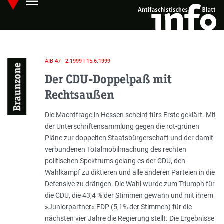
menu
Skip
Hauptmenü öffnen
to
main
content
AIB 47 - 2.1999 | 15.6.1999
Braunzone
Der CDU-Doppelpaß mit
Rechtsaußen
Einleitung
Die Machtfrage in Hessen scheint fürs Erste geklärt. Mit
der Unterschriftensammlung gegen die rot-grünen
Pläne zur doppelten Staatsbürgerschaft und der damit
verbundenen Totalmobilmachung des rechten
politischen Spektrums gelang es der CDU, den
Wahlkampf zu diktieren und alle anderen Parteien in die
Defensive zu drängen. Die Wahl wurde zum Triumph für
die CDU, die 43,4 % der Stimmen gewann und mit ihrem
»Juniorpartner« FDP (5,1% der Stimmen) für die
nächsten vier Jahre die Regierung stellt. Die Ergebnisse