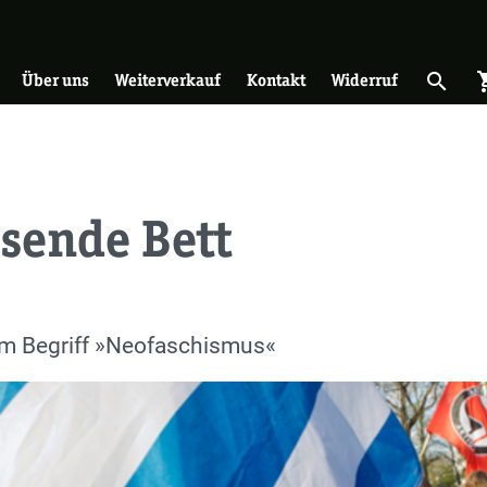
on
search
shopp
Suche 
Über uns
Weiterverkauf
Kontakt
Widerruf
sende Bett
m Begriff »Neofaschismus«