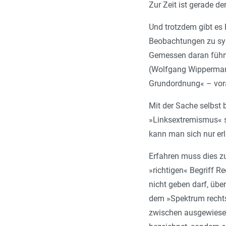
Zur Zeit ist gerade de
Und trotzdem gibt es B
Beobachtungen zu sys
Gemessen daran führt 
(Wolfgang Wippermann)
Grundordnung« – vora
Mit der Sache selbst 
»Linksextremismus« s
kann man sich nur erl
Erfahren muss dies z
»richtigen« Begriff R
nicht geben darf, übe
dem »Spektrum rechts
zwischen ausgewiesen