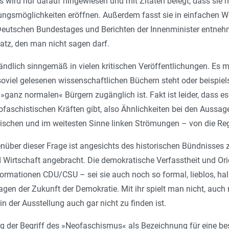
s wird nur darauf hingewiesen und mit Zitaten belegt, dass sie 
ngsmöglichkeiten eröffnen. Außerdem fasst sie in einfachen 
Deutschen Bundestages und Berichten der Innenminister entnehm
Satz, den man nicht sagen darf.
tändlich sinngemäß in vielen kritischen Veröffentlichungen. Es m
soviel gelesenen wissenschaftlichen Büchern steht oder beispiels
»ganz normalen« Bürgern zugänglich ist. Fakt ist leider, dass 
faschistischen Kräften gibt, also Ähnlichkeiten bei den Aussage
ischen und im weitesten Sinne linken Strömungen – von die R
über dieser Frage ist angesichts des historischen Bündnisses
nd Wirtschaft angebracht. Die demokratische Verfasstheit und 
Formationen CDU/CSU – sei sie auch noch so formal, lieblos, hal
gen der Zukunft der Demokratie. Mit ihr spielt man nicht, auc
n der Ausstellung auch gar nicht zu finden ist.
gig der Begriff des »Neofaschismus« als Bezeichnung für eine b