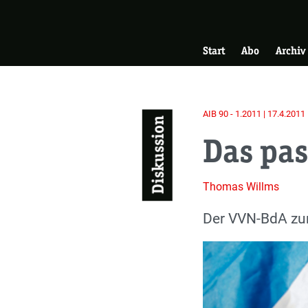
Skip
Zur Startseite
to
Hauptnavigati
main
Start
Abo
Archiv
content
AIB 90 - 1.2011 | 17.4.2011
Diskussion
Das pas
Thomas Willms
Einleitung
Der VVN-BdA zu