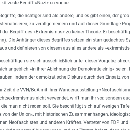
r kürzeste Begriff »Nazi« en vogue.
egriffe, die richtiger sind als andere, und es gibt einen, der gro
tematisieren, zu verallgemeinern und auf dieser Grundlage P
der Begriff des »Extremismus« zu keiner Theorie. Er beschäftig
. Die Anhänger dieses Begriffes setzen ein starr gedachtes Sy
us und definieren von diesem aus alles andere als »extremistis
beschäftigen sie sich ausschließlich unter dieser Vorgabe, str
ich angeblich »in ihrer Ablehnung der Demokratie einig« seien.
auben, indem der demokratische Diskurs durch den Einsatz von 
ur Zeit die VVN/BdA mit ihrer Wanderausstellung »Neofaschismus
echtsextremismus nicht verwendet, wirft man ihr vor, sondern 
r die man nicht reden soll. Sie beschäftigt sich auf wenigen Taf
 von der Union«, mit historischen Zusammenhängen, ideologis
en Neofaschisten und anderen Kräften. Vertreter von FDP und C