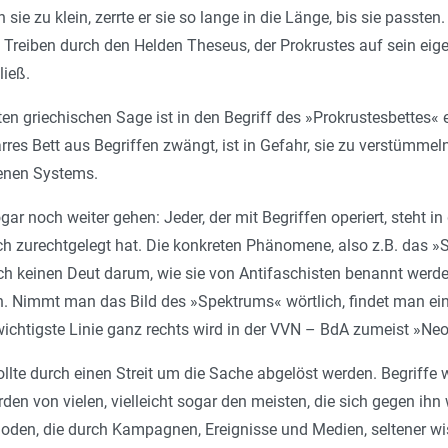
ie zu klein, zerrte er sie so lange in die Länge, bis sie passten
Treiben durch den Helden Theseus, der Prokrustes auf sein eige
ließ.
ten griechischen Sage ist in den Begriff des »Prokrustesbettes« 
res Bett aus Begriffen zwängt, ist in Gefahr, sie zu verstümmel
enen Systems.
ar noch weiter gehen: Jeder, der mit Begriffen operiert, steht in
ich zurechtgelegt hat. Die konkreten Phänomene, also z.B. das »
ch keinen Deut darum, wie sie von Antifaschisten benannt werd
Nimmt man das Bild des »Spektrums« wörtlich, findet man ein 
 wichtigste Linie ganz rechts wird in der VVN – BdA zumeist »N
sollte durch einen Streit um die Sache abgelöst werden. Begrif
en von vielen, vielleicht sogar den meisten, die sich gegen i
oden, die durch Kampagnen, Ereignisse und Medien, seltener wi