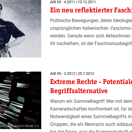
AIB 93 - 4.2011 | 10.12.2011
Ein neu reflektierter Fasc
Politische Bewegungen, deren Ideologie
ursprünglichen italienischen ›fascismo
werden. Gerade wenn sich AkteurInnen se
ihr nacheifern, ist der Faschismusbegr
AIB 95 - 2.2012 | 25.7.2012
Extreme Rechte - Potentia
Begriffsalternative
Warum ein Sammelbegriff Wer mit dem 
Kameradschaften konfrontiert ist, für de
Notwendigkeit eines Sammelbegriffs in 
Gruppen, die als Neonazis auch adäqua
kr.com;justmakeit/CC BY NC 2.0
bei der Frage, was die Kameradschaft 