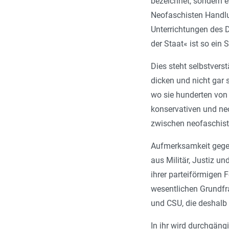
bezeichnet, sondern e
Neofaschisten Handlu
Unterrichtungen des 
der Staat« ist so ein 
Dies steht selbstvers
dicken und nicht gar 
wo sie hunderten von 
konservativen und neo
zwischen neofaschist
Aufmerksamkeit gegen
aus Militär, Justiz u
ihrer parteiförmigen 
wesentlichen Grundfra
und CSU, die deshalb i
In ihr wird durchgän