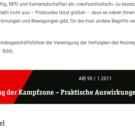
nftig, NPD und Kameradschaften als »neofaschistisch« zu bezei
hließt nicht aus – Prokrustes lässt grüßen – dass es neben ihn
römungen und Bewegungen gibt, für die man andere Begriffe v
undesgeschäftsführer der Vereinigung der Verfolgten des Nazir
– BdA)
AIB 90 / 1.2011
ng der Kampfzone –
Praktische Auswirkung
el