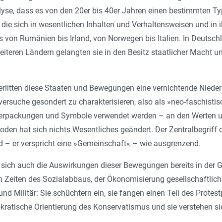
alyse, dass es von den 20er bis 40er Jahren einen bestimmten T
, die sich in wesentlichen Inhalten und Verhaltensweisen und in
s von Rumänien bis Irland, von Norwegen bis Italien. In Deutsch
eiteren Ländern gelangten sie in den Besitz staatlicher Macht u
rlitten diese Staaten und Bewegungen eine vernichtende Niederl
ersuche gesondert zu charakterisieren, also als »neo-faschis
erpackungen und Symbole verwendet werden – an den Werten un
oden hat sich nichts Wesentliches geändert. Der Zentralbegriff d
nd – er verspricht eine »Gemeinschaft« – wie ausgrenzend.
sich auch die Auswirkungen dieser Bewegungen bereits in der G
n Zeiten des Sozialabbaus, der Ökonomisierung gesellschaftli
d Militär: Sie schüchtern ein, sie fangen einen Teil des Protestp
ratische Orientierung des Konservatismus und sie verstehen sic