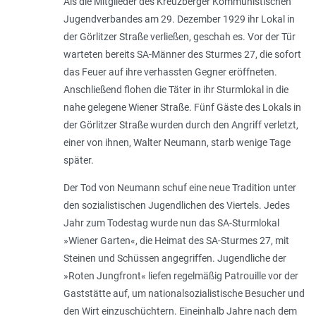
Als die Mitglieder des Kreuzberger Kommunistischen
Jugendverbandes am 29. Dezember 1929 ihr Lokal in
der Görlitzer Straße verließen, geschah es. Vor der Tür
warteten bereits SA-Männer des Sturmes 27, die sofort
das Feuer auf ihre verhassten Gegner eröffneten.
Anschließend flohen die Täter in ihr Sturmlokal in die
nahe gelegene Wiener Straße. Fünf Gäste des Lokals in
der Görlitzer Straße wurden durch den Angriff verletzt,
einer von ihnen, Walter Neumann, starb wenige Tage
später.
Der Tod von Neumann schuf eine neue Tradition unter
den sozialistischen Jugendlichen des Viertels. Jedes
Jahr zum Todestag wurde nun das SA-Sturmlokal
»Wiener Garten«, die Heimat des SA-Sturmes 27, mit
Steinen und Schüssen angegriffen. Jugendliche der
»Roten Jungfront« liefen regelmäßig Patrouille vor der
Gaststätte auf, um nationalsozialistische Besucher und
den Wirt einzuschüchtern. Eineinhalb Jahre nach dem