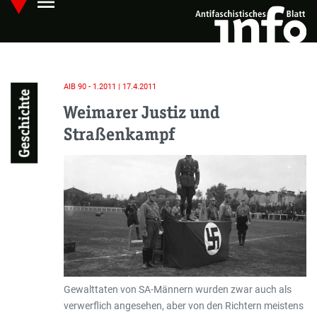
menu
Skip
Hauptmenü öffnen
to
main
content
AIB 90 - 1.2011 | 17.4.2011
Geschichte
Weimarer Justiz und
Straßenkampf
Gewalttaten von SA-Männern wurden zwar auch als
verwerflich angesehen, aber von den Richtern meistens