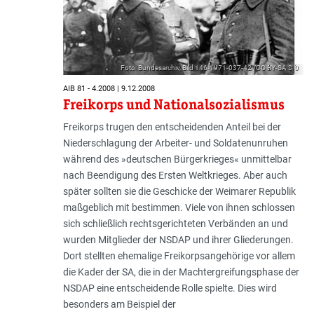
Foto: Bundesarchiv, Bild 146-1971-037-42 /CC BY-SA 3.0
AIB 81 - 4.2008 | 9.12.2008
Freikorps und Nationalsozialismus
Freikorps trugen den entscheidenden Anteil bei der
Niederschlagung der Arbeiter- und Soldatenunruhen
während des »deutschen Bürgerkrieges« unmittelbar
nach Beendigung des Ersten Weltkrieges. Aber auch
später sollten sie die Geschicke der Weimarer Republik
maßgeblich mit bestimmen. Viele von ihnen schlossen
sich schließlich rechtsgerichteten Verbänden an und
wurden Mitglieder der NSDAP und ihrer Gliederungen.
Dort stellten ehemalige Freikorpsangehörige vor allem
die Kader der SA, die in der Machtergreifungsphase der
NSDAP eine entscheidende Rolle spielte. Dies wird
besonders am Beispiel der