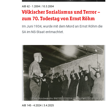
AIB 62 - 1.2004 | 10.3.2004
Völkischer Sozialismus und Terror –
zum 70. Todestag von Ernst Röhm
Im Juni 1934, wurde mit dem Mord an Ernst Röhm die
SA im NS-Staat entmachtet.
(Foto: Bundesarchiv, Bild 102-02920A / Georg Pahl / CC-BY-SA 3.0)
AIB 145 - 4.2024 | 3.4.2025