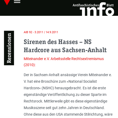
menu
Skip
Hauptmenü öffnen
to
main
content
AIB 92 - 3.2011 | 14.9.2011
Rezensionen
Sirenen des Hasses – NS
Hardcore aus Sachsen-Anhalt
Miteinander e.V.
Arbeitsstelle Rechtsextremismus
(2010):
Der in Sachsen-Anhalt ansässige Verein Miteinander e.
V. hat eine Broschüre zum »National Socialist
Hardcore« (NSHC) herausgebracht. Es ist die erste
eigenständige Veröffentlichung zu dieser Sparte im
Rechtsrock. Mittlerweile gibt es diese eigenständige
Musiksszene seit gut zehn Jahren in Deutschland.
Ohne diese aus den USA stammende Stilrichtung, wäre