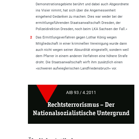
Demonstrationsgebiete berührt und dabei auch Abgeordnete
ins Visier nimmt, hat sich über die Angemessenheit
eingehend Gedanken zu machen. Dies war weder bei der
ermittlungsführenden Staatsanwaltschaft Dresden, der
Polizeidirektion Dresden, noch beim LKA Sachsen der Fall.«
2
Das Ermittlungsverfahren gegen Lothar König wegen
Mitgliedschaft in einer kriminellen Vereinigung wurde dann
auch nicht wegen seiner Absurdität eingestellt, sondern weil
dem Pfarrer in einem anderen Verfahren eine höhere Strafe
droht. Die Staatsanwaltschaft wirft ihm zusätzlich einen
»schweren aufwieglerischen Landfriedensbruch« vor.
AIB 93 / 4.2011
Rechtsterrorismus
–
Der
Nationalsozialistische Untergrund