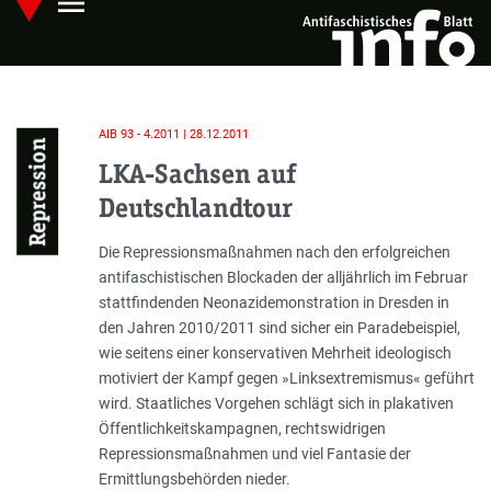
menu
Skip
Hauptmenü öffnen
to
main
content
AIB 93 - 4.2011 | 28.12.2011
Repression
LKA-Sachsen auf
Deutschlandtour
Einleitung
Die Repressionsmaßnahmen nach den erfolgreichen
antifaschistischen Blockaden der alljährlich im Februar
stattfindenden Neonazidemonstration in Dresden in
den Jahren 2010/2011 sind sicher ein Paradebeispiel,
wie seitens einer konservativen Mehrheit ideologisch
motiviert der Kampf gegen »Linksextremismus« geführt
wird. Staatliches Vorgehen schlägt sich in plakativen
Öffentlichkeitskampagnen, rechtswidrigen
Repressionsmaßnahmen und viel Fantasie der
Ermittlungsbehörden nieder.