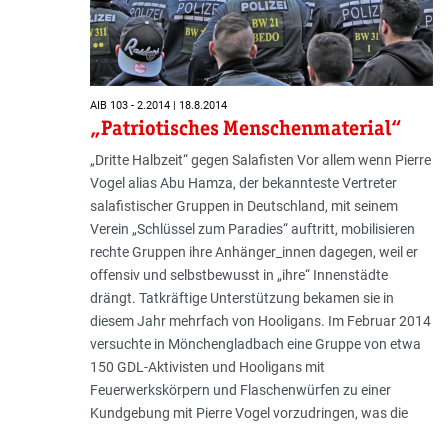
AIB 103 - 2.2014 | 18.8.2014
„Patriotisches Menschenmaterial“
„Dritte Halbzeit“ gegen Salafisten Vor allem wenn Pierre
Vogel alias Abu Hamza, der bekannteste Vertreter
salafistischer Gruppen in Deutschland, mit seinem
Verein „Schlüssel zum Paradies“ auftritt, mobilisie­ren
rechte Gruppen ihre Anhänger_innen dagegen, weil er
offensiv und selbstbewusst in „ihre“ Innenstädte
drängt. Tatkräftige Unter­stützung bekamen sie in
diesem Jahr mehr­fach von Hooligans. Im Februar 2014
versuchte in Mönchengladbach eine Gruppe von etwa
150 GDL-Aktivisten und Hooligans mit
Feuerwerkskörpern und Flaschenwürfen zu einer
Kundgebung mit Pierre Vogel vorzudringen, was die