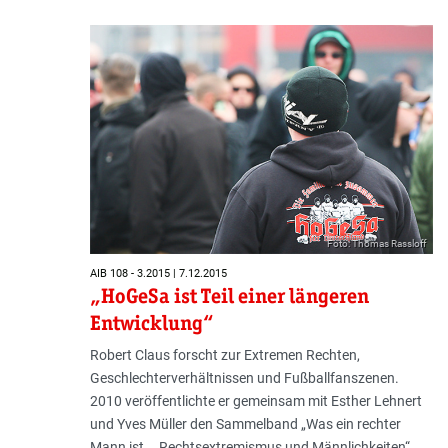
Foto: Thomas Rassloff
AIB 108 - 3.2015 | 7.12.2015
„HoGeSa ist Teil einer längeren
Entwicklung“
Robert Claus forscht zur Extremen Rechten,
Geschlechterverhältnissen und Fußballfanszenen.
2010 veröffentlichte er gemeinsam mit Esther Lehnert
und Yves Müller den Sammelband „Was ein rechter
Mann ist... Rechtsextremismus und Männlichkeiten“.