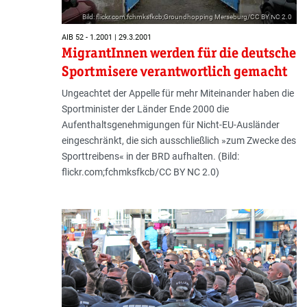
Bild: flickr.com;fchmksfkcb;Groundhopping Merseburg/CC BY NC 2.0
AIB 52 - 1.2001 | 29.3.2001
MigrantInnen werden für die deutsche
Sportmisere verantwortlich gemacht
Ungeachtet der Appelle für mehr Miteinander haben die
Sportminister der Länder Ende 2000 die
Aufenthaltsgenehmigungen für Nicht-EU-Ausländer
eingeschränkt, die sich ausschließlich »zum Zwecke des
Sporttreibens« in der BRD aufhalten. (Bild:
flickr.com;fchmksfkcb/CC BY NC 2.0)