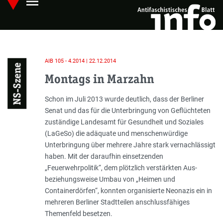
menu
Skip
Hauptmenü öffnen
to
main
content
AIB 105 - 4.2014 | 22.12.2014
NS-Szene
Montags in Marzahn
Einleitung
Schon im Juli 2013 wurde deutlich, dass der Berliner
Senat und das für die Unterbringung von Geflüchteten
zuständige Landesamt für Gesundheit und Soziales
(LaGeSo) die adäquate und menschenwürdige
Unterbringung über mehrere Jahre stark vernachlässigt
haben. Mit der daraufhin einsetzenden
„Feuerwehrpolitik“, dem plötzlich verstärkten Aus-
beziehungsweise Umbau von „Heimen und
Containerdörfen“, konnten organisierte Neonazis ein in
mehreren Berliner Stadtteilen anschlussfähiges
Themenfeld besetzen.