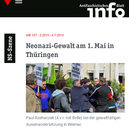
menu
Skip
Hauptmenü öffnen
to
main
content
AIB 107 - 2.2015 | 4.7.2015
NS-Szene
Neonazi-Gewalt am 1. Mai in
Thüringen
Paul Rzehaczek (4 v.r. mit Brille) bei der gewalttätigen
Auseinandersetzung in Weimar.