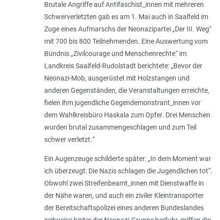
Brutale Angriffe auf Antifaschist_innen mit mehreren
Schwerverletzten gab es am 1. Mai auch in Saalfeld im
Zuge eines Aufmarschs der Neonazipartei „Der III. Weg“
mit 700 bis 800 Teilnehmenden. Eine Auswertung vom
Bündnis „Zivilcourage und Menschenrechte“ im
Landkreis Saalfeld-Rudolstadt berichtete: „
Bevor der
Neonazi-Mob, ausgerüstet mit Holzstangen und
anderen Gegenständen, die Veranstaltungen erreichte,
fielen ihm jugendliche Gegendemonstrant_innen vor
dem Wahlkreisbüro Haskala zum Opfer. Drei Menschen
wurden brutal zusammengeschlagen und zum Teil
schwer verletzt.
“
Ein Augenzeuge schilderte später: „
In dem Moment war
ich überzeugt: Die Nazis schlagen die Jugendlichen tot
“.
Obwohl zwei Streifenbeamt_innen mit Dienstwaffe in
der Nähe waren, und auch ein ziviler Kleintransporter
der Bereitschaftspolizei eines anderen Bun­deslandes
zeitweise hinter der Neonazi-Gruppe herfuhr, griffen die