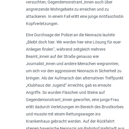
versuchten, Gegendemonstrant_innen auch über
angrenzende Wohngebiete zu erreichen und zu
attackieren. In einem Fall erlitt eine junge Antifaschistin
Kopfverletzungen.
Eine Durchsage der Polizei an die Neonazis lautete
„
Bleibt doch hier. Wir werden hier eine Lösung für euer
Anliegen finden
“, während zeitgleich mehrere
Beamt_innen auf der Straße genau­so wie
Journalist_innen und andere Menschen wegrannten,
um sich vor den aggressiven Neonazis in Sicherheit zu
bringen. Als der Auf­marsch den alternativen Treffpunkt
„Klub­haus der Jugend“ erreichte, gab es erneute
Angriffe. So wurden Flaschen und Steine auf
Gegendemonstrant_innen geworfen, eine junge Frau
erlitt dadurch Verletzungen im Bereich des Brustkorbes
und musste mit einem Rettungswagen ins
Krankenhaus gebracht werden. Auf der Rückfahrt
stiegen bayerische Neonazis am Bahnhof Hallstadt aus