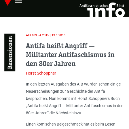
menu
Skip
Hauptmenü öffnen
to
main
content
AIB 109 - 4.2015 | 13.1.2016
Rezensionen
Antifa heißt Angriff —
Militanter Antifaschismus in
den 80er Jahren
Horst Schöppner
In den letzten Ausgaben des AIB wurden schon einige
Neuerscheinungen zur Geschichte der Antifa
besprochen. Nun kommt mit Horst Schöppners Buch
„Antifa heißt Angriff — Militanter Antifaschismus in den
80er Jahren“ die Nächste hinzu.
Einen komischen Beigeschmack hat es beim Lesen