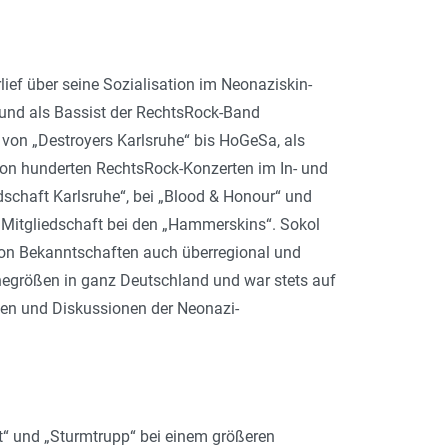
ief über seine Sozialisation im Neonaziskin­
 und als Bassist der RechtsRock-Band
n von „Destroyers Karlsruhe“ bis HoGeSa, als
on hunderten Rechts­­Rock-Konzerten im In- und
dschaft Karlsruhe“, bei „Blood & Honour“ und
r Mitgliedschaft bei den „Hammerskins“. Sokol
von Bekanntschaften auch überregional und
enegrößen in ganz Deutschland und war stets auf
gen und Diskussionen der Neonazi-
t“ und „Sturmtrupp“ bei einem größeren