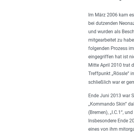
Im März 2006 kam es 
bei dutzenden Neonaz
und wurden als Besch
mitgearbeitet zu habe
folgenden Prozess im 
eingegriffen hat ist 
Mitte April 2010 tra
Treffpunkt „Rössle“ i
schließlich war er ge
Ende Juni 2013 war S
„Kommando Skin“ dabe
(Bremen), „I.C.1“, un
Insbesondere Ende 20
eines von ihm mitorg