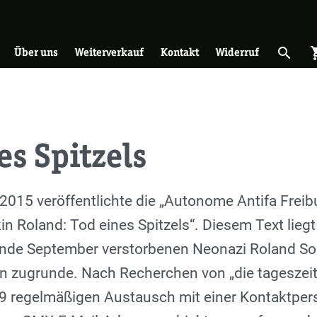
on
search
shopp
Suche 
Über uns
Weiterverkauf
Kontakt
Widerruf
es Spitzels
2015 veröffentlichte die „Autonome Antifa Fre
n Roland: Tod eines Spitzels“. Diesem Text liegt
de September verstorbenen Neonazi Roland Sok
 zugrunde. Nach Recherchen von „die tageszeitun
 regelmäßigen Austausch mit einer Kontaktperson