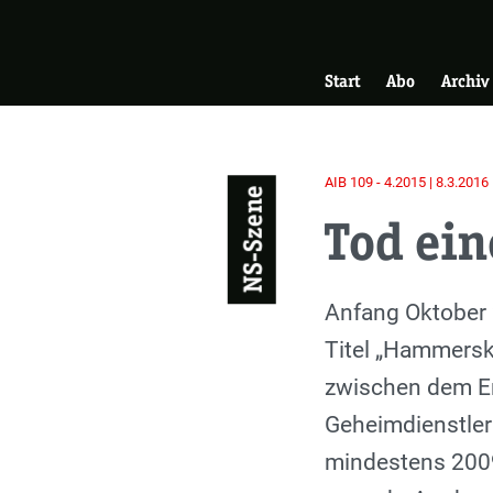
Skip
Zur Startseite
to
Hauptnavigati
main
Start
Abo
Archiv
content
AIB 109 - 4.2015 | 8.3.2016
NS-Szene
Tod ein
Einleitung
Anfang Oktober 
Titel „Hammerski
zwischen dem En
Geheimdienstlern
mindestens 2009