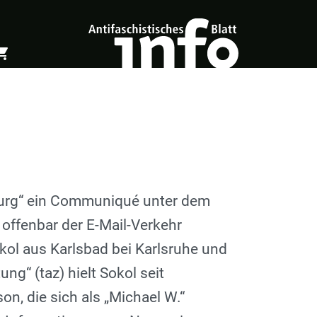
ing_cart
öffnen
Warenkorb öffnen
iburg“ ein Communiqué unter dem
 offenbar der E-Mail-Verkehr
ol aus Karlsbad bei Karlsruhe und
g“ (taz) hielt Sokol seit
, die sich als „Michael W.“