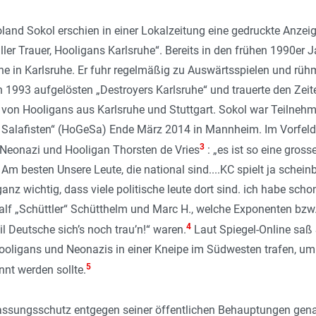
nd Sokol erschien in einer Lokalzeitung eine gedruckte Anzeig
ller Trauer, Hooligans Karlsruhe
“. Bereits in den frühen 1990er 
e in Karlsruhe. Er fuhr regelmäßig zu Auswärtsspielen und rühm
n 1993 aufgelösten „Destroyers Karlsruhe“ und trauerte den Zeit
n Hooligans aus Karlsruhe und Stuttgart. Sokol war Teilnehme
 Salafisten“ (HoGeSa) Ende März 2014 in Mannheim. Im Vorfel
3
Neonazi und Hooligan Thorsten de Vries
: „
es ist so eine gross
 Am besten Unsere Leute, die national sind....KC spielt ja schein­
st ganz wichtig, dass viele politische leute dort sind. ich habe sc
Ralf „Schüttler“ Schütthelm und Marc H., welche Exponenten bz
4
 Deutsche sich’s noch trau’n!“ waren.
Laut Spiegel-Online saß 
ooligans und Neonazis in einer Kneipe im Südwesten trafen, um
5
t werden sollte.
fassungsschutz entgegen seiner öffentlichen Behauptungen gen