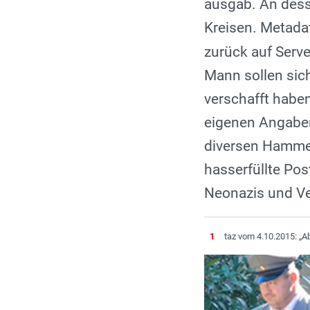
ausgab. An dess
Kreisen. Metadat
zurück auf Serv
Mann sollen sic
verschafft habe
eigenen Angaben
diversen Hammer
hass­erfüllte P
Neonazis und Ve
1
taz vom 4.10.2015: „A