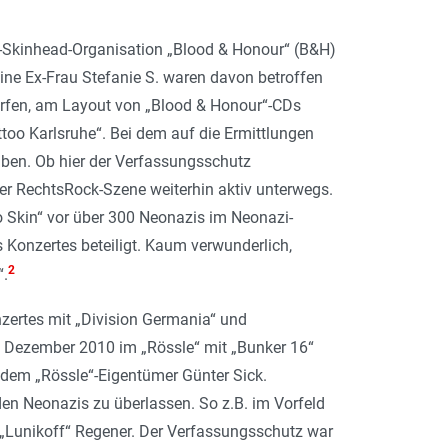
-Skinhead-Organisation „Blood & Honour“ (B&H)
ne Ex-Frau Stefanie S. waren davon betroffen
worfen, am Layout von „Blood & Honour“-CDs
ttoo Karlsruhe“. Bei dem auf die Ermittlungen
aben. Ob hier der Verfassungsschutz
der RechtsRock-Szene weiterhin aktiv unterwegs.
 Skin“ vor über 300 Neonazis im Neonazi-
 Konzertes beteiligt. Kaum verwunderlich,
2
“.
zertes mit „Division Germania“ und
 Dezember 2010 im „Rössle“ mit „Bunker 16“
t dem „Rössle“-Eigentümer Günter Sick.
en Neonazis zu überlassen. So z.B. im Vorfeld
„Lunikoff“ Regener. Der Verfassungsschutz war