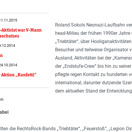
 11.11.2015
Roland Sokols Neonazi-Laufbahn verl
-Aktivist war V-Mann
head-Milieu der frühen 1990er Jahre
sschutzes
„Triebtäter“, über Hooliganaktivitäte
 9.12.2014
Besucher und teilweise Organisator v
en
Ausland, Aktivitäten bei der „Kamera
 24.10.2014
der „Endstufe-Crew“ bis hin zu seine
pflegte regen Kontakt zu hunderten 
 Aktion „Konfetti“
international, darunter dutzende Sz
dem aktuellen Stand der Entwicklun
e.
dabei
ten die RechtsRock-Bands „Triebtäter“, „Feuerstoß“, „Legion Os