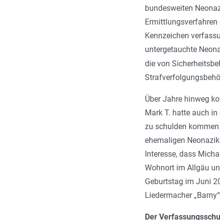
bundesweiten Neonazi
Ermittlungsverfahren
Kennzeichen verfassun
untergetauchte Neonaz
die von Sicherheitsbe
Strafverfolgungsbehör
Über Jahre hinweg kom
Mark T. hatte auch in
zu schulden kommen l
ehemaligen Neonazika
Interesse, dass Mich
Wohnort im Allgäu unt
Geburtstag im Juni 2
Liedermacher „Barny“ 
Der Verfassungsschu