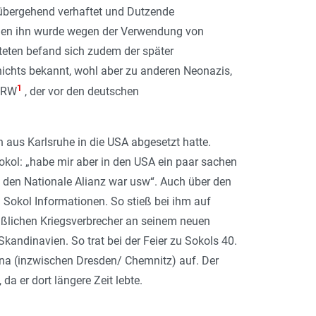
übergehend verhaftet und Dutzende
gegen ihn wurde wegen der Verwendung von
teten befand sich zudem der später
nichts bekannt, wohl aber zu anderen Neonazis,
1
 NRW
, der vor den deutschen
 aus Karlsruhe in die USA abgesetzt hatte.
kol: „
habe mir aber in den USA ein paar sachen
 den Nationale Alianz war usw
“. Auch über den
okol Informationen. So stieß bei ihm auf
aßlichen Kriegsverbrecher an seinem neuen
kandinavien. So trat bei der Feier zu Sokols 40.
na (inzwischen Dresden/ Chemnitz) auf. Der
a er dort längere Zeit lebte.