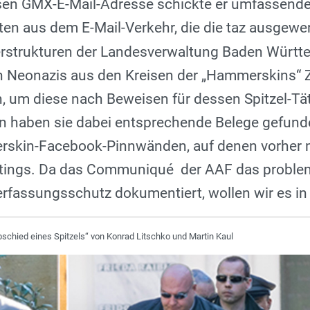
en GMX-E-Mail-Adresse schickte er umfassende
en aus dem E-Mail-Verkehr, die die taz ausgewer
erstrukturen der Landesverwaltung Baden Württ
h Neonazis aus den Kreisen der „Hammerskins“ 
n, um diese nach Beweisen für dessen Spitzel-Tä
 haben sie dabei entsprechende Belege gefunde
skin-Facebook-Pinnwänden, auf denen vorher n
ostings. Da das Communiqué der AAF das proble
rfassungsschutz dokumentiert, wollen wir es i
bschied eines Spitzels“ von Konrad Litschko und Martin Kaul