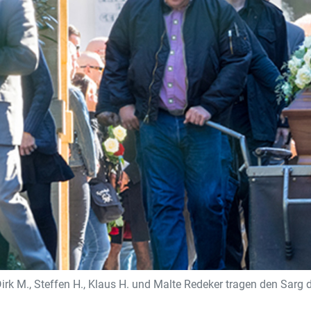
s Dirk M., Steffen H., Klaus H. und Malte Redeker tragen den Sar