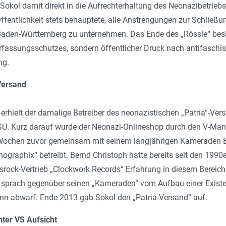
okol damit direkt in die Aufrechterhaltung des Neonazibetriebs 
ffentlichkeit stets behauptete, alle Anstrengungen zur Schließ
aden-Württemberg zu unternehmen. Das Ende des „Rössle“ besie
rfassungsschutzes, sondern öffentlicher Druck nach antifaschi
ng.
-Versand
rhielt der damalige Betreiber des neonazistischen „Patria“-Ver
U. Kurz darauf wurde der Neonazi-Onlineshop durch den V-Ma
Wochen zuvor gemeinsam mit seinem langjährigen Kameraden Be
hographix“ betreibt. Bernd Christoph hatte bereits seit den 199
ock-Vertrieb „Clockwork Records“ Erfahrung in diesem Bereich 
 sprach ge­gen­über seinen „Kameraden“ vom Aufbau einer Exist
nn abwarf. Ende 2013 gab Sokol den „Patria-Versand“ auf.
ter VS Aufsicht