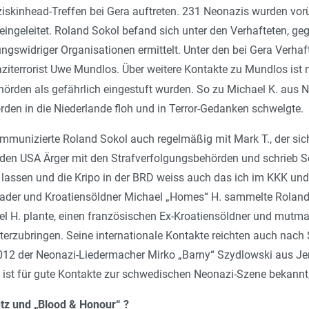
skinhead-Treffen bei Gera auftreten. 231 Neonazis wurden vor
 eingeleitet. Roland Sokol befand sich unter den Verhafteten, 
gswidriger Organisationen ermittelt. Unter den bei Gera Verhaf
iterrorist Uwe Mund­los. Über weitere Kontakte zu Mundlos ist 
hörden als gefährlich eingestuft wurden. So zu Michael K. aus
den in die Niederlande floh und in Terror-Gedanken schwelgte.
munizierte Roland Sokol auch regelmäßig mit Mark T., der sich
 den USA Ärger mit den Strafverfolgungsbehörden und schrieb So
assen und die Kripo in der BRD weiss auch das ich im KKK und
der und Kroatiensöldner Michael „Homes“ H. sammelte Roland S
ael H. plante, einen französischen Ex-Kroatiensöldner und mutm
erzubringen. Seine internationale Kontakte reichten auch nach S
012 der Neo­nazi-Liedermacher Mirko „Barny“ Szydlowski aus Je
ist für gute Kontakte zur schwedischen Neonazi-Szene bekannt, d
tz und „Blood & Honour“ ?