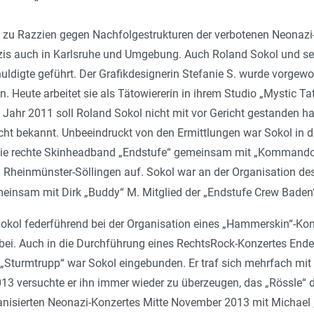
zu Razzien gegen Nachfolgestrukturen der verbotenen Neonazi
is auch in Karlsruhe und Umgebung. Auch Roland Sokol und sei
uldigte geführt. Der Grafikdesignerin Stefanie S. wurde vorge
n. Heute arbeitet sie als Tätowiererin in ihrem Studio „Mystic Ta
Jahr 2011 soll Roland Sokol nicht mit vor Gericht gestanden h
nicht bekannt. Unbeeindruckt von den Ermittlungen war Sokol in 
t die rechte Skinheadband „Endstufe“ gemeinsam mit „Kommando
n Rheinmünster-Söllingen auf. Sokol war an der Organisation des
meinsam mit Dirk „Buddy“ M. Mitglied der „Endstufe Crew Baden
okol federführend bei der Organisation eines „Hammerskin“-Kon
i. Auch in die Durchführung eines RechtsRock-Konzertes Ende
d „Sturmtrupp“ war Sokol eingebunden. Er traf sich mehrfach mi
13 versuchte er ihn immer wieder zu überzeugen, das „Rössle“ d
anisierten Neonazi-Konzertes Mitte November 2013 mit Michael 