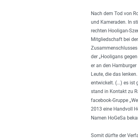
Nach dem Tod von Rola
und Kameraden. In sti
rechten Hooligan-Szen
Mitgliedschaft bei de
Zusammenschlusses vo
der „Hooligans gegen
er an den Hamburger 
Leute, die das lenken.
entwickelt. (...) es i
stand in Kontakt zu 
facebook-Gruppe „Weil
2013 eine Handvoll H
Namen HoGeSa bekann
Somit dürfte der Ver