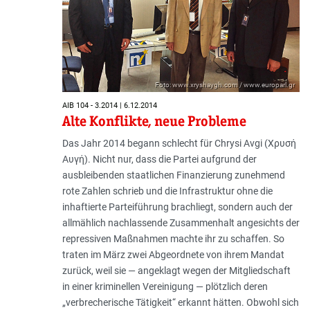
Foto: www.xryshaygh.com / www.europarl.gr
AIB 104 - 3.2014 | 6.12.2014
Alte Konflikte, neue Probleme
Das Jahr 2014 begann schlecht für Chrysi Avgi (Χρυσή
Αυγή). Nicht nur, dass die Partei aufgrund der
ausbleibenden staatlichen Finan­­zie­rung zunehmend
rote Zahlen schrieb und die Infrastruktur ohne die
inhaftierte Parteiführung brachliegt, sondern auch der
allmählich nachlassende Zusammenhalt angesichts der
repressiven Maßnahmen machte ihr zu schaffen. So
traten im März zwei Abgeordnete von ihrem Mandat
zurück, weil sie — angeklagt wegen der Mitgliedschaft
in einer kriminellen Vereinigung — plötzlich deren
„verbrecherische Tätigkeit“ erkannt hätten. Obwohl sich