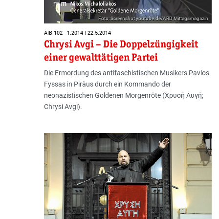
Foto: Screenshot youtube.de/ARD Mittagsmagazin
AIB 102 - 1.2014 | 22.5.2014
Chrysi Avgi – Die Doppelzüngigkeit
einer gewalttätigen Partei
Die Ermordung des antifaschistischen Musikers Pavlos
Fyssas in Piräus durch ein Kommando der
neonazistischen Goldenen Morgenröte (Χρυσή Αυγή;
Chrysi Avgi).