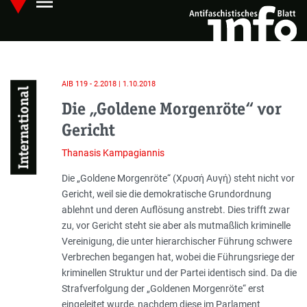
menu
Skip
Hauptmenü öffnen
to
main
content
AIB 119 - 2.2018 | 1.10.2018
International
Die „Goldene Morgenröte“ vor
Gericht
Thanasis Kampagiannis
Einleitung
Die „Goldene Morgenröte“ (Χρυσή Αυγή) steht nicht vor
Gericht, weil sie die demokratische Grundordnung
ablehnt und deren Auflösung anstrebt. Dies trifft zwar
zu, vor Gericht steht sie aber als mutmaßlich kriminelle
Vereinigung, die unter hierarchischer Führung schwere
Verbrechen begangen hat, wobei die Führungsriege der
kriminellen Struktur und der Partei identisch sind. Da die
Strafverfolgung der „Goldenen Morgenröte“ erst
eingeleitet wurde, nachdem diese im Parlament