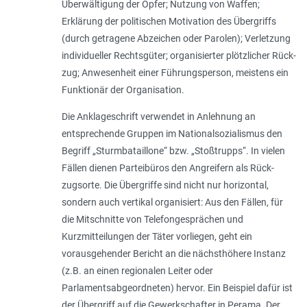
Überwältigung der Opfer; Nutzung von Waffen;
Erklärung der politischen Motivation des Übergriffs
(durch getragene Abzeichen oder Parolen); Verletzung
individueller Rechtsgüter; organisierter plötzlicher Rück­
zug; Anwesenheit einer Führungsperson, meistens ein
Funktionär der Organisation.
Die Anklageschrift verwendet in Anlehnung an
entsprechende Gruppen im Nationalsozialismus den
Begriff „Sturmbataillone“ bzw. „Stoßtrupps“. In vielen
Fällen dienen Parteibüros den Angreifern als Rück­
zugsorte. Die Übergriffe sind nicht nur hori­zontal,
sondern auch vertikal organisiert: Aus den Fällen, für
die Mitschnitte von Tele­fongesprächen und
Kurzmitteilungen der Täter vorliegen, geht ein
vorausgehender Bericht an die nächsthöhere Instanz
(z.B. an einen regionalen Leiter oder
Parlamentsabgeordneten) hervor. Ein Beispiel dafür ist
der Übergriff auf die Gewerkschafter in Perama. Der