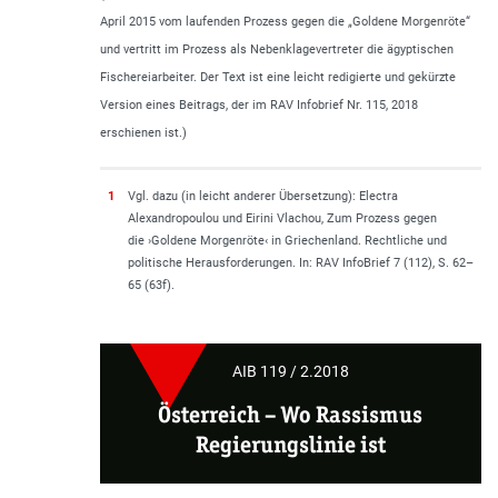
April 2015 vom laufenden Prozess gegen die „Goldene Morgenröte“
und vertritt im Prozess als Nebenklagevertreter die ägyptischen
Fischereiarbeiter. Der Text ist eine leicht redigierte und gekürzte
Version eines Beitrags, der im RAV Infobrief Nr. 115, 2018
erschienen ist.)
1
Vgl. dazu (in leicht anderer Übersetzung): Electra
Alexandropoulou und Eirini Vlachou, Zum Prozess gegen
die ›Goldene Morgenröte‹ in Griechenland. Rechtliche und
politische Herausforderungen. In: RAV InfoBrief 7 (112), S. 62–
65 (63f).
AIB 119 / 2.2018
Österreich – Wo Rassismus
Regierungslinie ist