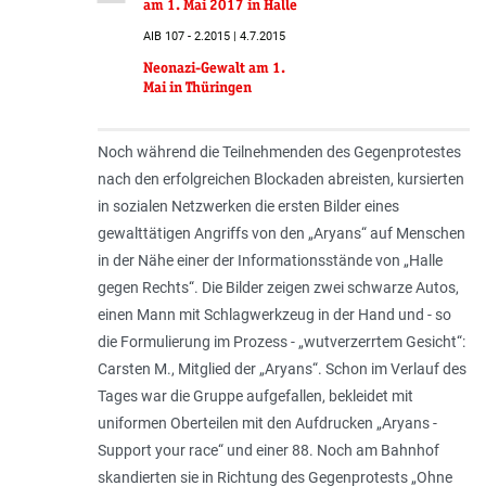
am 1. Mai 2017 in Halle
AIB 107 - 2.2015 | 4.7.2015
Neonazi-Gewalt am 1.
Mai in Thüringen
Noch während die Teilnehmenden des Gegenprotestes
nach den erfolgreichen Blockaden abreisten, kursierten
in sozialen Netzwerken die ersten Bilder eines
gewalttätigen Angriffs von den „Aryans“ auf Menschen
in der Nähe einer der Informationsstände von „Halle
gegen Rechts“. Die Bilder zeigen zwei schwarze Autos,
einen Mann mit Schlagwerkzeug in der Hand und - so
die Formulierung im Prozess - „
wutverzerrtem Gesicht
“:
Carsten M., Mitglied der „Aryans“. Schon im Verlauf des
Tages war die Gruppe aufgefallen, bekleidet mit
uniformen Oberteilen mit den Aufdrucken „
Aryans -
Support your race
“ und einer 88. Noch am Bahnhof
skandierten sie in Richtung des Gegenprotests „
Ohne