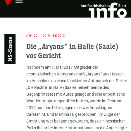
menu
Skip
Hauptmenü öffnen
to
main
content
AIB 122 - 1.2019 | 5.5.2019
NS-Szene
Die „Aryans“ in Halle (Saale)
vor Gericht
Einleitung
Nachdem am 1. Mai 2017 Mitglieder der
neonazistischen Kameradschaft „Aryans“ aus Hessen
im Anschluss an einen blockierten Aufmarsch der Partei
„Die Rechte“ in Halle (Saale) Teilnehmende des
Gegenprotestes mit Autos gejagt und eine unpolitische
Wandergruppe angegriffen hatten, wurde im Februar
2019 nun das Urteil gegen die zwei Angeklagten
Carsten M. und Martina H. gesprochen. Im Zuge der
Ermittlung war bekannt geworden, dass ein hessischer
Polizeibeamter interne Informationen an die Angeklagte