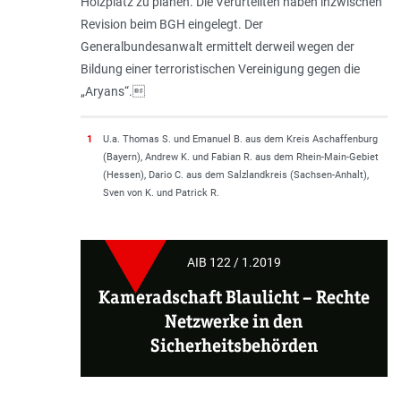
Holzplatz zu planen. Die Verurteilten haben inzwischen
Revision beim BGH eingelegt. Der
Generalbundesanwalt ermittelt derweil wegen der
Bildung einer terroristischen Vereinigung gegen die
„Aryans“.
1
U.a. Thomas S. und Emanuel B. aus dem Kreis Aschaffenburg
(Bayern), Andrew K. und Fabian R. aus dem Rhein-Main-Gebiet
(Hessen), Dario C. aus dem Salzlandkreis (Sachsen-Anhalt),
Sven von K. und Patrick R.
AIB 122 / 1.2019
Kameradschaft Blaulicht
–
Rechte
Netzwerke in den
Sicherheitsbehörden