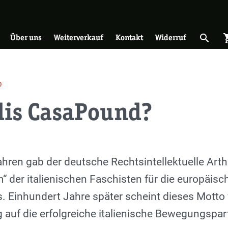
on
search
shopp
Suche 
Über uns
Weiterverkauf
Kontakt
Widerruf
0
dis CasaPound?
ahren gab der deutsche Rechtsintellektuelle Art
 der italienischen Faschisten für die europäische
aus. Einhundert Jahre später scheint dieses Motto
 auf die erfolgreiche italie­nische Bewegungspart