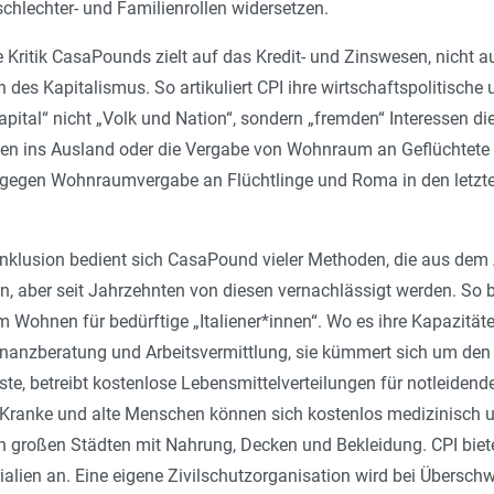
schlechter- und Familienrollen widersetzen.
e Kritik Casa­Pounds zielt auf das Kredit- und Zinswesen, nicht 
des Kapitalismus. So artikuliert CPI ihre wirtschaftspolitische 
ital“ nicht „Volk und Nation“, sondern „fremden“ Interessen di
gen ins Ausland oder die Vergabe von Wohnraum an Geflüchtet
 gegen Wohnraumvergabe an Flüchtlinge und Roma in den letzte
 Inklusion bedient sich CasaPound vieler Methoden, die aus dem
aber seit Jahrzehnten von diesen vernachlässigt werden. So 
 Wohnen für bedürftige „Italiener*innen“. Wo es ihre Kapazitäten
Finanzberatung und Arbeitsvermittlung, sie kümmert sich um den 
feste, betreibt kostenlose Lebensmittelverteilungen für notleide
. Kranke und alte Menschen können sich kostenlos medizinisch u
 großen Städten mit Nahrung, Decken und Bekleidung. CPI bietet
rialien an. Eine eigene Zivilschutzorganisation wird bei Übers