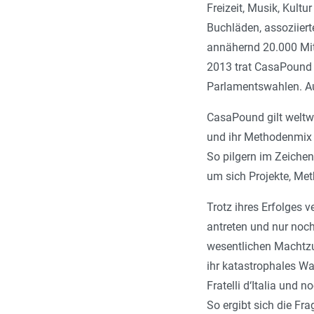
Freizeit, Musik, Kult
Buchläden, assoziier
annähernd 20.000 Mit
2013 trat CasaPound d
Parlamentswahlen. A
CasaPound gilt weltwe
und ihr Methodenmix h
So pilgern im Zeichen
um sich Projekte, Me
Trotz ihres Erfolges 
antreten und nur noch
wesentlichen Machtzu
ihr katastrophales W
Fratelli d‘Italia und
So ergibt sich die F