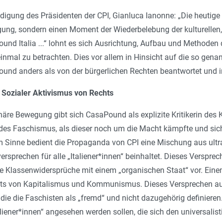
igung des Präsi­denten der CPI, Gianluca Ianonne: „
Die heutige
ung, sondern einen Moment der Wiederbelebung der kulturellen, 
und Italia ..
.“ lohnt es sich Ausrichtung, Aufbau und Methoden 
nmal zu betrachten. Dies vor allem in Hinsicht auf die so genann
und anders als von der bürgerlichen Rechten beantwortet und in
 Sozialer Aktivismus von Rechts
onäre Bewegung gibt sich CasaPound als explizite Kritikerin des K
des Faschismus, als dieser noch um die Macht kämpfte und sich
em Sinne bedient die Propaganda von CPI eine Mischung aus ultr
versprechen für alle „Italiener*innen“ beinhaltet. Dieses Versprech
ne Klassenwidersprüche mit einem „organischen Staat“ vor. Eine
its von Kapitalismus und Kommunismus. Dieses Versprechen auf In
e die Faschisten als „fremd“ und nicht dazugehörig definieren. 
aliener*innen“ angesehen werden sollen, die sich den universali