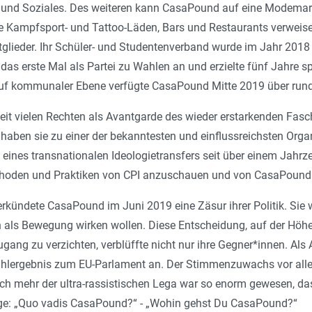
ur und Soziales. Des weiteren kann CasaPound auf eine Modemark
te Kampf­sport- und Tattoo-Läden, Bars und Restaurants verweis
glieder. Ihr Schüler- und Studentenverband wurde im Jahr 2018
as erste Mal als Partei zu Wahlen an und erzielte fünf Jahre sp
uf kommunaler Ebene verfügte CasaPound Mitte 2019 über run
it vielen Rechten als Avantgarde des wieder erstarkenden Faschi
aben sie zu einer der bekanntesten und einfluss­reichsten Orga
 eines transnationalen Ideologietransfers seit über einem Jahr
thoden und Praktiken von CPI anzuschauen und von CasaPound 
verkündete Casa­Pound im Juni 2019 eine Zäsur ihrer Politik. Sie
 als Bewegung wirken wollen. Diese Entscheidung, auf der Höhe 
gang zu verzichten, verblüffte nicht nur ihre Gegner*innen. Al
ahlergebnis zum EU-Parlament an. Der Stimmenzuwachs vor alle
 noch mehr der ultra-rassistischen Lega war so enorm gewesen, das
rage: „Quo vadis CasaPound?“ - „Wohin gehst Du Casa­Pound?“