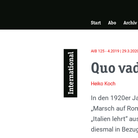
Skip
Zur Startseite
to
Hauptnavigati
main
Start
Abo
Archiv
content
AIB 125 - 4.2019 | 29.3.202
International
Quo va
Heiko Koch
Einleitung
In den 1920er J
„Marsch auf Rom“
„Italien lehrt“ 
diesmal in Bezug