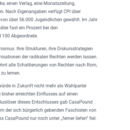
e, einen Verlag, eine Monatszeitung,
en. Nach Eigenangaben verfügt CPI über
 von über 56.000 Jugendlichen gewählt. Im Jahr
äter fast ein Prozent bei den
d 100 Abgeordnete.
smus. Ihre Strukturen, ihre Diskursstrategien
nisationen der radikalen Rechten werden lassen.
zehnt alle Schattierungen von Rechten nach Rom,
zu lernen.
 würde in Zukunft nicht mehr als Wahlpartei
bisher erreichten Einflusses auf einen
s Auslöser dieses Entschlusses gab CasaPound
m der sich bürgerlich gebenden Faschisten von
s CasaPound nur noch unter „ferner liefen“ fiel.