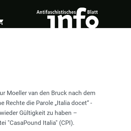
ing_cart
öffnen
Warenkorb öffnen
hur Moeller van den Bruck nach dem
 Rechte die Parole „Italia docet“ -
 wieder Gültigkeit zu haben –
ei "CasaPound Italia" (CPI).