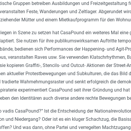
tische Gruppen betreiben Ausbildungen und Freizeitgestaltung 
veranstalten Feste, Wanderungen und Zeltlager. Abgerundet wir
erziehender Mütter und einem Mietkaufprogramm für den Wohn
liegen in Szene zu setzen hat CasaPound ein weiteres Mal eine
aptiert. Sie nutzen für ihre publikumswirksamen Auftritte tem
nde, bedienen sich Performances der Happening- und Agit-Prop-
, veranstalten Raves usw. Sie verwenden Klatschrhythmen, Ban
e kopieren Graffiti-, Stencils- und Outcut- Aktionen der Street-
 aktueller Protestbewegungen und Subkulturen, die das Bild de
 tradierte Wahrnehmungsraster und senkt erfolgreich die demok
piraterie experimentiert CasaPound seit ihrer Gründung und hat
 neben den Identitären auch diverse andere rechte Bewegungen b
 vadis Casa­Pound?“ Ist die Entscheidung der Nationalrevoluti
on und Niedergang? Oder ist es ein kluger Schachzug, die Basisa
hoffen? Und was dann, ohne Partei und verregelten Machtzugan