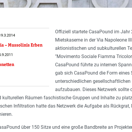
Offiziell startete CasaPound im Jahr
 19.3.2014
Mietskaserne in der Via Napoleone III.
ia – Mussolinis Erben
aktionistischen und subkulturellen Te
5.9.2011
"Movimento Sociale Fiamma Tricolore
onetten
CasaPound führte zu internen Span
gab sich CasaPound die Form eines S
unterschiedlichen gesellschaftlichen
aufzubauen. Dieses Netzwerk sollte d
kulturellen Räumen faschistische Gruppen und Inhalte zu platz
ischen Infiltration hatte das Netzwerk die Aufgabe als Rückgrat
ieren.
CasaPound über 150 Sitze und eine große Bandbreite an Projekte