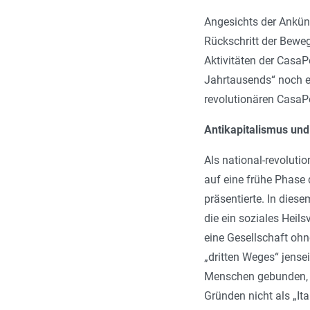
Angesichts der Ankünd
Rückschritt der Beweg
Aktivitäten der CasaPo
Jahrtausends“ noch ei
revolutionären CasaPo
Antikapitalismus und
Als national-revoluti
auf eine frühe Phase 
präsentierte. In dies
die ein soziales Heils
eine Gesellschaft oh
„dritten Weges“ jense
Menschen gebunden, di
Gründen nicht als „It