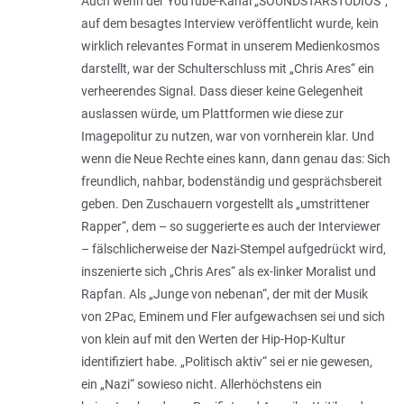
Auch wenn der YouTube-Kanal „SOUND­STARSTUDIOS“,
auf dem besagtes Interview veröffentlicht wurde, kein
wirklich relevantes Format in unserem Medienkosmos
darstellt, war der Schulterschluss mit „Chris Ares“ ein
verheerendes Signal. Dass dieser keine Gelegenheit
auslassen würde, um Plattformen wie diese zur
Imagepolitur zu nutzen, war von vornherein klar. Und
wenn die Neue Rechte eines kann, dann genau das: Sich
freundlich, nahbar, bodenständig und gesprächsbereit
geben. Den Zuschauern vorgestellt als „umstrittener
Rapper“, dem – so suggerierte es auch der Interviewer
– fälschlicherweise der Nazi-Stempel aufgedrückt wird,
inszenierte sich „Chris Ares“ als ex-linker Moralist und
Rapfan. Als „Junge von nebenan“, der mit der Musik
von 2Pac, Eminem und Fler aufgewachsen sei und sich
von klein auf mit den Werten der Hip-Hop-Kultur
identifiziert habe. „Politisch aktiv“ sei er nie gewesen,
ein „Nazi“ sowieso nicht. Allerhöchstens ein