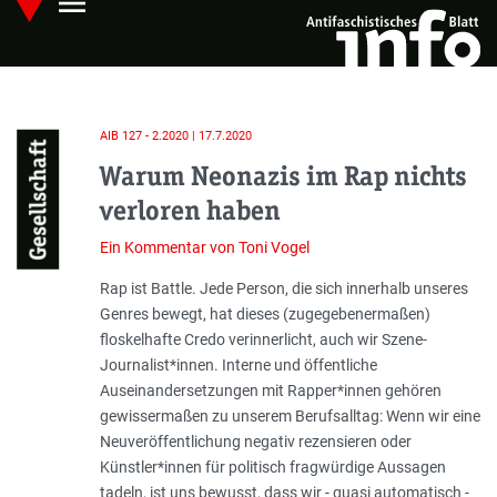
menu
Skip
Hauptmenü öffnen
to
main
content
AIB 127 - 2.2020 | 17.7.2020
Gesellschaft
Warum Neonazis im Rap nichts
verloren haben
Ein Kommentar von Toni Vogel
Einleitung
Rap ist Battle. Jede Person, die sich innerhalb unseres
Genres bewegt, hat dieses (zugegebenermaßen)
floskelhafte Credo verinnerlicht, auch wir Szene-
Journalis­t*innen. Interne und öffentliche
Auseinandersetzungen mit Rapper*innen ge­hören
gewissermaßen zu unserem Berufs­alltag: Wenn wir eine
Neuveröffentlichung negativ rezensieren oder
Künstler*innen für politisch fragwürdige Aussagen
tadeln, ist uns bewusst, dass wir - quasi automatisch -