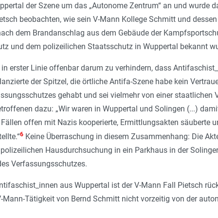
uppertal der Szene um das „Autonome Zentrum“ an und wurde dan
ietsch beobachten, wie sein V-Mann Kollege Schmitt und dessen 
nach dem Brandanschlag aus dem Gebäude der Kampfsportschule
z und dem polizeilichen Staatsschutz in Wuppertal bekannt wu
n erster Linie offenbar darum zu verhindern, dass Antifaschist
lanzierte der Spitzel, die örtliche Antifa-Szene habe kein Vertraue
ssungsschutzes gehabt und sei vielmehr von einer staatlichen 
troffenen dazu: „
Wir waren in Wuppertal und Solingen (...) damit
n Fällen offen mit Nazis kooperierte, Ermittlungsakten säuberte
6
ellte
.“
Keine Überraschung in diesem Zusammenhang: Die Akten
r polizeilichen Hausdurchsuchung in ein Parkhaus in der Soling
des Verfassungsschutzes.
Antifaschist_innen aus Wuppertal ist der V-Mann Fall Pietsch rüc
V-Mann-Tätigkeit von Bernd Schmitt nicht vorzeitig von der aut