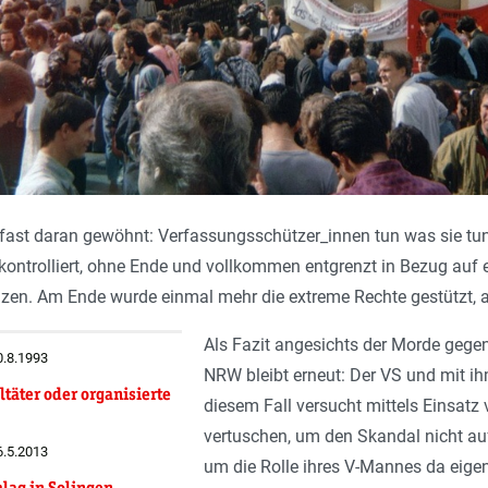
ast daran gewöhnt: Verfassungsschützer_innen tun was sie tun, 
kontrolliert, ohne Ende und vollkommen entgrenzt in Bezug auf 
n. Am Ende wurde einmal mehr die extreme Rechte gestützt, au
Als Fazit angesichts der Morde gegen
0.8.1993
NRW bleibt erneut: Der VS und mit ih
ltäter oder organisierte
diesem Fall versucht mittels Einsatz
vertuschen, um den Skandal nicht auf
6.5.2013
um die Rolle ihres V-Mannes da eige
lag in Solingen