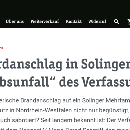
on
search
shopp
Suche 
Über uns
Weiterverkauf
Kontakt
Widerruf
20
danschlag in Solingen
bsunfall“ des Verfas
rische Brandanschlag auf ein Solinger Mehrfam
tz in Nordrhein-Westfalen nicht nur begünstigt,
uch sabotiert? Seit langem bekannt ist: Der Ver