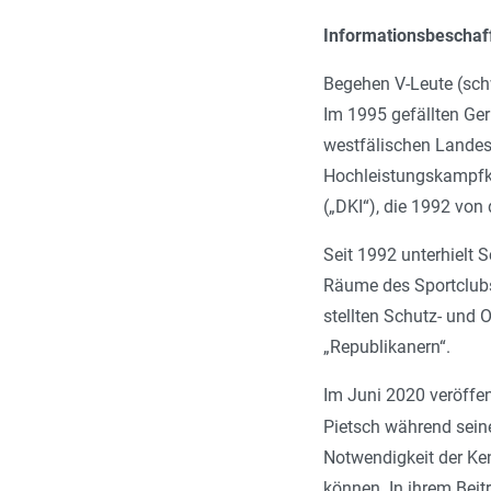
Informationsbeschaff
Begehen V-Leute (schwe
Im 1995 gefällten Ge
westfälischen Landes
Hochleistungskampfku
(„DKI“), die 1992 vo
Seit 1992 unterhielt
Räume des Sportclubs
stellten Schutz- und 
„Republikanern“.
Im Juni 2020 veröffen
Pietsch während seine
Notwendigkeit der Ke
können. In ihrem Beit