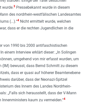
re) starben. Einige der Täter besuchten
3
t wurde.
Pressebekannt wurde in diesem
-Mann des nordrhein-westfälischen Landesamtes
4
iums (...)
.“
Nicht ermittelt wurde, welchen
r, dass er die rechten Jugendlichen in die
er von 1990 bis 2000 antifaschistischen
 einem Interview erklärt dieser: „
In Solingen
n können, umgehend von mir erfasst wurden, um
um (IM) bewusst, dass Bernd Schmitt zu diesem
itzels, dass er quasi auf höherer Beamtenebene
hweis darüber, dass der Neonazi-Spitzel
isterium des Innern des Landes Nordrhein­-
als: „
Falls sich herausstellt, dass der V-Mann
4
chen Innenministers kaum zu vermeiden
.“