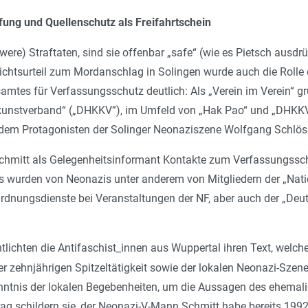
ung und Quellenschutz als Freifahrtschein
re) Straftaten, sind sie offenbar „safe“ (wie es Pietsch ausdrüc
richtsurteil zum Mordanschlag in Solingen wurde auch die Rolle
amtes für Verfassungsschutz deutlich: Als „Verein im Verein“ 
nstverband“ („DHKKV”), im Umfeld von „Hak Pao“ und „DHKKV“ e
n dem Protagonisten der Solinger Neonaziszene Wolfgang Schlös
 Schmitt als Gelegenheitsinformant Kontakte zum Verfassungss
 wurden von Neonazis unter anderem von Mitgliedern der „Nation
Ordnungsdienste bei Veranstaltungen der NF, aber auch der „De
tlichten die Antifaschist_innen aus Wuppertal ihren Text, welc
r zehnjährigen Spitzeltätigkeit sowie der lokalen Neonazi-Szen
nntnis der lokalen Begebenheiten, um die Aussagen des ehema
rag schildern sie, der Neonazi-V-Mann Schmitt habe bereits 19