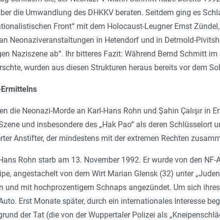
über die Umwandlung des DHKKV beraten. Seitdem ging es Schla
ationalistischen Front“ mit dem Holocaust-Leugner Ernst Zündel
n Neonaziveranstaltungen in Hetendorf und in Detmold-Pivits­hei
gen Naziszene ab
“. Ihr bitteres Fazit: Während Bernd Schmitt i
orschte, wurden aus diesen Strukturen heraus bereits vor dem 
-Ermittelns
en die Neonazi­-Morde an Karl-Hans Rohn und Şahin Çalışır in E
Szene und insbesondere des „Hak Pao“ als deren Schlüsselort un
ierter Anstifter, der mindestens mit der extremen Rechten zusamm
-Hans Rohn starb am 13. November 1992. Er wurde von den NF
eipe, angestachelt von dem Wirt Marian Glensk (32) unter „
Juden
nd mit hochprozentigem Schnaps angezündet. Um sich ihres Opf
to. Erst Monate später, durch ein internationales Interesse be
grund der Tat (die von der Wuppertaler Polizei als „Kneipensch