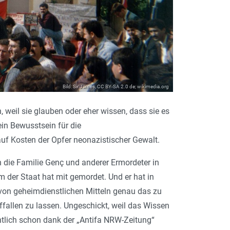
Bild: Sir James, CC BY-SA 2.0 de; wikimedia.org
weil sie glauben oder eher wissen, dass sie es
ein Bewusstsein für die
f Kosten der Opfer neonazistischer Gewalt.
 die Familie Genç und anderer Ermordeter in
m der Staat hat mit gemordet. Und er hat in
 von geheimdienstlichen Mitteln genau das zu
fallen zu lassen. Ungeschickt, weil das Wissen
ntlich schon dank der „Antifa NRW-Zeitung“