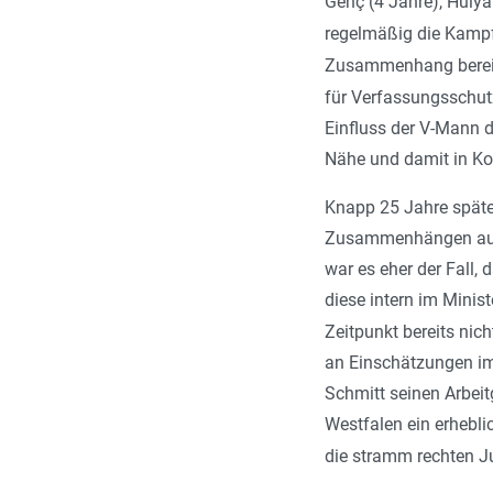
Genç (4 Jahre), Hülya
regelmäßig die Kamp
Zusammenhang bereit
für Verfassungsschutz
Einfluss der V-Mann d
Nähe und damit in Kon
Knapp 25 Jahre später
Zusammenhängen ausfor
war es eher der Fall
diese intern im Minis
Zeitpunkt bereits nich
an Einschätzungen im 
Schmitt seinen Arbeit
Westfalen ein erhebl
die stramm rechten Ju