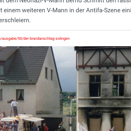
it dem Neonazi-­V-Mann Bernd Schmitt den rass
mit einem weiteren V-Mann in der Antifa-Szene ei
erschleiern.
e/ausgabe/50/der-brandanschlag-solingen