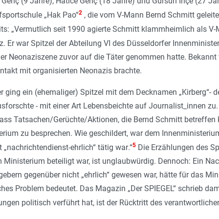
 Genç (9 Jahre), Hatice Genç (18 Jahre) und Gürsün Inçe (27 Jah
2
fsportschule „Hak Pao“
, die vom V-Mann Bernd Schmitt geleite
s: „
Vermutlich seit 1990 agierte Schmitt klammheimlich als V
. Er war Spitzel der Abteilung VI des Düsseldorfer Innenminister
er Neonaziszene zuvor auf die Täter genommen hatte. Bekannt wa
takt mit organisierten Neonazis brachte.
 ging ein (ehemaliger) Spitzel mit dem Decknamen „Kirberg“- d
schte - mit einer Art Lebensbeichte auf Journalist_innen zu. In
, dass Tatsachen/Gerüchte/Aktionen, die Bernd Schmitt betreffe
terium zu besprechen. Wie geschildert, war dem Innenministeri
5
t „nachrichtendienst-ehrlich“ tätig war
.“
Die Erzählungen des Sp
Ministerium beteiligt war, ist unglaubwürdig. Dennoch: Ein Nac
gebern gegenüber nicht „ehrlich“ gewesen war, hätte für das Min
iches Problem bedeutet. Das Magazin „Der SPIEGEL“ schrieb dam
ngen politisch verführt hat, ist der Rücktritt des verantwortli