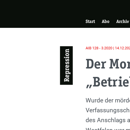
Skip
Zur Startseite
to
Hauptnavigati
main
Start
Abo
Archiv
content
AIB 128 - 3.2020 | 14.12.20
Repression
Der Mor
„Betrie
Einleitung
Wurde der mörde
Verfassungsschu
des Anschlags a