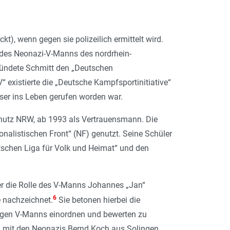
kt), wenn gegen sie polizeilich ermittelt wird.
 des Neonazi-V-Manns des nordrhein-
gründete Schmitt den „Deutschen
xistierte die „Deutsche Kampfsportinitiative“
ser ins Leben gerufen worden war.
chutz NRW, ab 1993 als Vertrauensmann. Die
alistischen Front“ (NF) genutzt. Seine Schüler
utschen Liga für Volk und Heimat“ und den
her die Rolle des V-Manns Johannes „Jan“
6
e nachzeichnet.
Sie betonen hierbei die
ligen V-Manns einordnen und bewerten zu
92 mit den Neonazis Bernd Koch aus Solingen