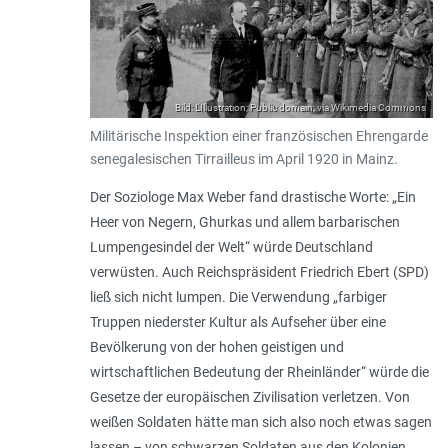
Bild: L'Illustration; Public domain; via Wikimedia Commons
Militärische Inspektion einer französischen Ehrengarde
senegalesischen Tirrailleus im April 1920 in Mainz.
Der Soziologe Max Weber fand drastische Worte: „
Ein
Heer von Negern, Ghurkas und allem barbarischen
Lumpengesindel der Welt
“ würde Deutschland
verwüsten. Auch Reichspräsident Friedrich Ebert (SPD)
ließ sich nicht lumpen. Die Verwendung „
farbiger
Truppen niederster Kultur als Aufseher über eine
Bevölkerung von der hohen geistigen und
wirtschaftlichen Bedeutung der Rheinländer
“ würde die
Gesetze der europäischen Zivilisation verletzen. Von
weißen Soldaten hätte man sich also noch etwas sagen
lassen – von schwarzen Soldaten aus den Kolonien