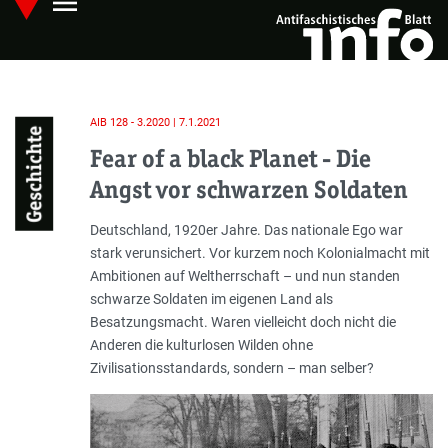
menu
Skip
Hauptmenü öffnen
to
main
content
AIB 128 - 3.2020 | 7.1.2021
Geschichte
Fear of a black Planet - Die
Angst vor schwarzen Soldaten
Einleitung
Deutschland, 1920er Jahre. Das nationale Ego war
stark verunsichert. Vor kurzem noch Kolonialmacht mit
Ambitionen auf Weltherrschaft – und nun standen
schwarze Soldaten im eigenen Land als
Besatzungsmacht. Waren vielleicht doch nicht die
Anderen die kulturlosen Wilden ohne
Zivilisationsstandards, sondern – man selber?