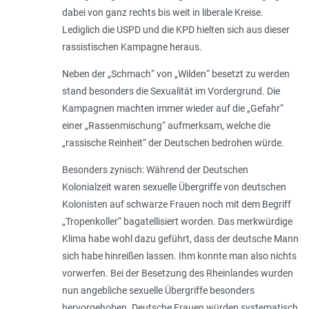
dabei von ganz rechts bis weit in liberale Kreise.
Lediglich die USPD und die KPD hielten sich aus dieser
rassistischen Kampagne heraus.
Neben der „
Schmach
“ von „
Wilden
“ besetzt zu werden
stand besonders die Sexua­lität im Vordergrund. Die
Kampagnen machten immer wieder auf die „
Gefahr
“
einer „
Rassenmischung
“ aufmerksam, welche die
„
rassische Reinheit
“ der Deutschen bedrohen würde.
Besonders zynisch: Während der Deutschen
Kolonialzeit waren sexuelle Übergriffe von deutschen
Kolonisten auf schwarze Frauen noch mit dem Begriff
„
Tropenkoller
“ bagatellisiert worden. Das merkwürdige
Klima habe wohl dazu geführt, dass der deutsche Mann
sich habe hinreißen lassen. Ihm konnte man also nichts
vorwerfen. Bei der Besetzung des Rheinlandes wurden
nun angebliche sexu­elle Übergriffe besonders
hervorgehoben. Deutsche Frauen würden systematisch