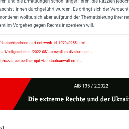
ren und die Ermittlungen schon länger liefen, die Razzien jedo
aschist_innen durch­geführt wurden. Es drängt sich der Verdach
ntieren wollte, sich aber aufgrund der Thematisierung ihrer re
nt im Vorgehen gegen Rechts inszenieren will.
/deutschland/neo-nazi-netzwerk_id_107949255.html
haft/zeitgeschehen/2022-05/atomwaffen-division-npd-…
in/razzia-bei-berliner-npd-vize-staatsanwalt-ermit…
AIB 135 / 2.2022
Die extreme Rechte und der Ukrai
el