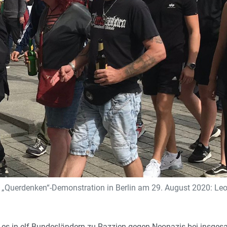
„Querdenken“-Demonstration in Berlin am 29. August 2020: Leon Ri
 es in elf Bundesländern zu Razzien gegen Neonazis bei insges