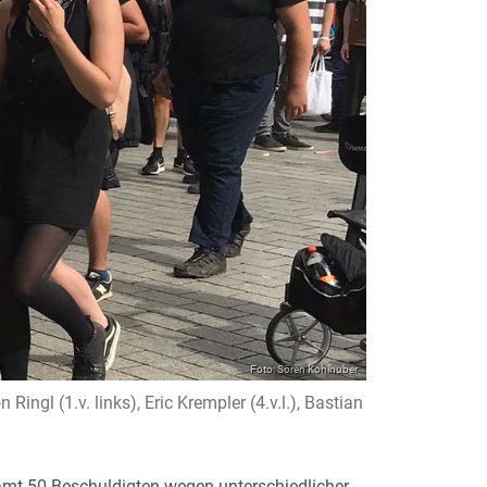
Foto: Sören Kohlhuber
ngl (1.v. links), Eric Krempler (4.v.l.), Bastian
amt 50 Beschuldigten wegen unterschiedlicher