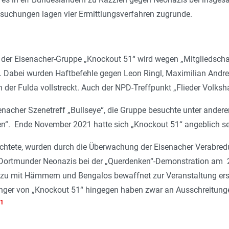
hsuchungen lagen vier Ermittlungsverfahren zugrunde.
er Eisen­acher-­Gruppe „Knockout 51“ wird wegen „Mitgliedschaft
t. Dabei wurden Haftbefehle gegen Leon Ringl, Maximilian Andre
 der Fulda vollstreckt. Auch der NPD-Treffpunkt „Flieder Volksha
senacher Szenetreff „Bullseye“, die Gruppe besuchte unter ander
n“. Ende November 2021 hatte sich „Knockout 51“ angeblich sel
ichtete, wurden durch die Überwachung der Eisenacher Verabred
Dortmunder Neo­nazis bei der „Querdenken“-Demonstration am 29
u mit Hämmern und Bengalos bewaffnet zur Veranstaltung erschie
änger von „Knockout 51“ hingegen haben zwar an Ausschreitung
1