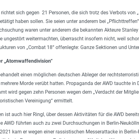
 richtet sich gegen 21 Personen, die sich trotz des Verbots vo
ätigt haben sollen. Sie seien unter anderem bei „Pflichttreff
rchsuchung waren unter anderem die bekannten Akteure Stanl
 ungestört weitermachten, überrascht insofern nicht, weil scho
rukturen von „Combat 18“ offenlegte: Ganze Sektionen und Unter
r „Atomwaffen­division“
behandelt einen möglichen deutschen Ableger der rechts­terrori
 mehrere Morde verübt hatten. Propaganda der AWD tauchte in D
amt wird gegen zehn Personen wegen dem „Verdacht der Mitglied
oristischen Vereinigung“ ermittelt.
n ist auch hier Ringl, über dessen Aktivitäten für die AWD bereit
e AWD führten auch zu zwei Durchsuchungen in Berlin-Neukölln u
li 2021 kam er wegen einer rassistischen Messerattacke in Berli