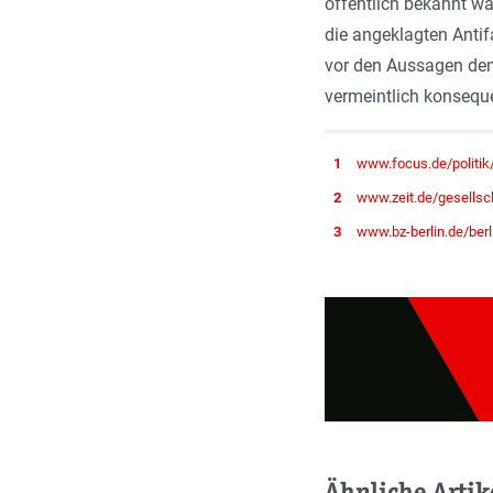
öffentlich bekannt wa
die angeklagten Antif
vor den Aussagen demo
vermeintlich konseque
1
www.focus.de/politik
2
www.zeit.de/gesellsc
3
www.bz-berlin.de/berl
Ähnliche Artik