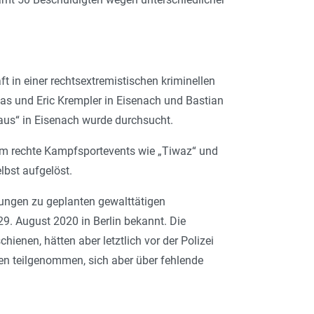
 in einer rechtsextremistischen kriminellen
as und Eric Krem­pler in Eisenach und Bastian
us“ in Eisenach wurde durc­h­sucht.
em rechte Kampf­­sportevents wie „Tiwaz“ und
bst aufgelöst.
ungen zu geplanten gewalttätigen
. August 2020 in Berlin bekannt. Die
nen, hätten aber letztlich vor der Polizei
en teilgenommen, sich aber über fehlende