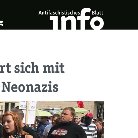
ing_cart
öffnen
Warenkorb öffnen
t sich mit
 Neonazis