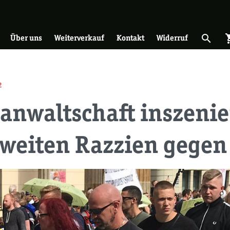
on
search
shopp
Suche 
Über uns
Weiterverkauf
Kontakt
Widerruf
2
nwaltschaft inszenier
weiten Razzien gegen