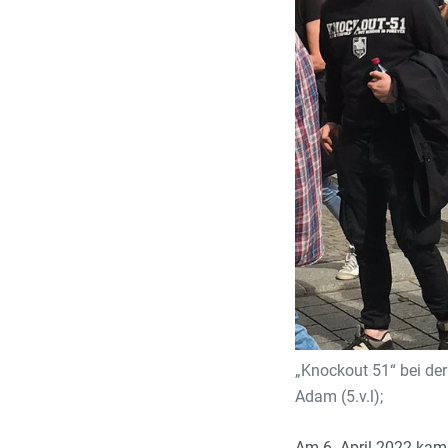
„Knockout 51“ bei der 
Adam (5.v.l);
Am 6. April 2022 kam