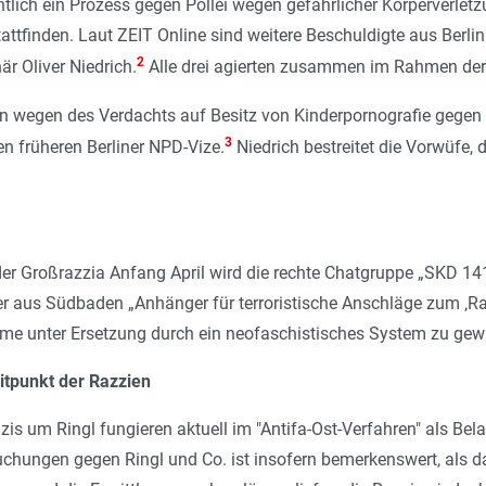
entlich ein Prozess gegen Pollei wegen gefährlicher Körperverl
ttfinden. Laut ZEIT Online sind weitere Beschuldigte aus Berlin
2
är Oliver Niedrich.
Alle drei agierten zusammen im Rahmen de
wegen des Verdachts auf Besitz von Kinderpornografie gegen N
3
n früheren Berliner NPD-Vize.
Niedrich bestreitet die Vorwüfe, 
der Großrazzia Anfang April wird die rechte Chatgruppe „SKD 1418
der aus Südbaden „
Anhänger für terroristische Anschläge zum ‚R
me unter Ersetzung durch ein neofaschistisches System zu ge
tpunkt der Razzien
is um Ringl fungieren aktuell im "Antifa-Ost-Verfahren" als B
chungen gegen Ringl und Co. ist insofern bemerkenswert, als das