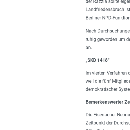
der Razzia sollte eig
Landfriedensbruch sta
Berliner NPD-­Funktion
Nach Durchsuchungen 
ruhig geworden um de
an.
„SKD 1418“
Im vierten Verfahren 
weil die fünf Mitglie
demokratischer Syste
Bemerkenswerter Zei
Die Eisenacher Neonaz
Zeitpunkt der Durchsu