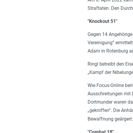
Straftaten. Den Durc
"Knockout 51"
Gegen 14 Angehörige d
Vereinigung“ ermittel
Adam in Roten­burg an
Ringl betreibt den Ei
„Kampf der Nibelunge
Wie Focus-Online ber
Ausschreitungen mit 
Dortmunder waren daz
„gekniffen“. Die Anh
Bewaffnung geärgert.
"Combat 18"