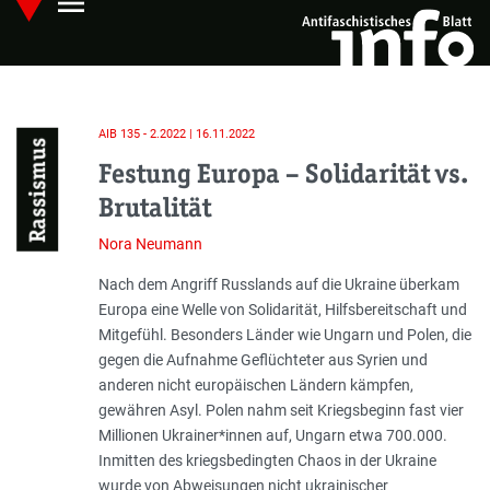
menu
Skip
Hauptmenü öffnen
to
main
content
AIB 135 - 2.2022 | 16.11.2022
Rassismus
Festung Europa – Solidarität vs.
Brutalität
Nora Neumann
Einleitung
Nach dem Angriff Russlands auf die Ukraine überkam
Europa eine Welle von Solidarität, Hilfsbereitschaft und
Mitgefühl. Besonders Länder wie Ungarn und Polen, die
gegen die Aufnahme Geflüchteter aus Syrien und
anderen nicht europäischen Ländern kämpfen,
gewähren Asyl. Polen nahm seit Kriegsbeginn fast vier
Millionen Ukrainer*innen auf, Ungarn etwa 700.000.
Inmitten des kriegsbedingten Chaos in der Ukraine
wurde von Abweisungen nicht ukrainischer