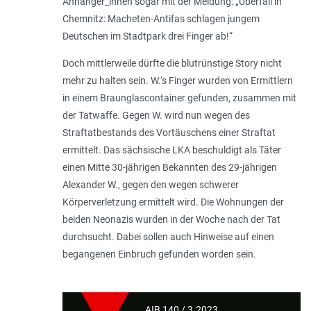
Anhänger_innen sogar mit der Meldung: „Überfall in
Chemnitz: Macheten-Antifas schlagen jungem
Deutschen im Stadtpark drei Finger ab!“
Doch mittlerweile dürfte die blutrünstige Story nicht
mehr zu halten sein. W.‘s Finger wurden von Ermittlern
in einem Braun­glascontainer gefunden, zusammen mit
der Tatwaffe. Gegen W. wird nun wegen des
Straftatbestands des Vortäuschens einer Straftat
ermittelt. Das sächsische LKA beschuldigt als Täter
einen Mitte 30-jährigen Bekannten des 29-jährigen
Alexander W., gegen den wegen schwerer
Körperverletzung ermittelt wird. Die Woh­nungen der
beiden Neonazis wurden in der Woche nach der Tat
durchsucht. Dabei sollen auch Hinweise auf einen
begange­nen Einbruch gefunden worden sein.
AIB 140 / 3.2023