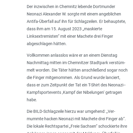
Der inzwischen in Chemnitz lebende Dortmunder
Neonazi Alexander W. sorgte mit einem angeblichen
Antifa-Überfall auf ihn für Schlagzeilen. Er behauptete,
dass ihm am 15. August 2023 „maskierte
Linksextremisten“ mit einer Machete drei Finger
abgeschlagen hätten.
Vollkommen anlass­los wäre er an einem Dienstag
Nachmittag mitten im Chemnitzer Stadtpark verstüm­
melt worden. Die Täter hätten anschlie­ßend sogar noch
die Finger mitgenom­men. Als Grund wurde lanciert,
dass er zum Zeitpunkt der Tat ein T-Shirt des Neonazi-­
Kampfsportevents ,Kampf der Nibelungen‘ getragen
habe.
Die BILD-­Schlagzeile hierzu war umgehend: „Ver­
mummte hacken Neonazi mit Machete drei Finger ab“.
Die lokale Rechtspartei „Freie Sachsen“ schockierte ihre