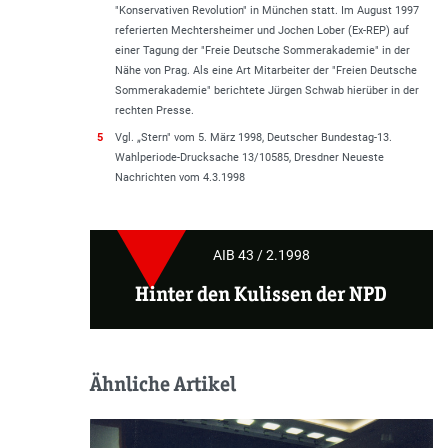
"Konservativen Revolution" in München statt. Im August 1997
referierten Mechtersheimer und Jochen Lober (Ex-REP) auf
einer Tagung der "Freie Deutsche Sommerakademie" in der
Nähe von Prag. Als eine Art Mitarbeiter der "Freien Deutsche
Sommerakademie" berichtete Jürgen Schwab hierüber in der
rechten Presse.
5
Vgl. „Stern" vom 5. März 1998, Deutscher Bundestag-13.
Wahlperiode-Drucksache 13/10585, Dresdner Neueste
Nachrichten vom 4.3.1998
AIB 43 / 2.1998
Hinter den Kulissen der NPD
Ähnliche Artikel