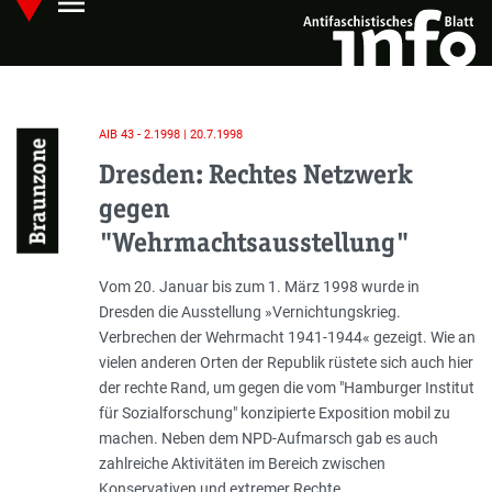
menu
Skip
Hauptmenü öffnen
to
main
content
AIB 43 - 2.1998 | 20.7.1998
Braunzone
Dresden: Rechtes Netzwerk
gegen
"Wehrmachtsausstellung"
Einleitung
Vom 20. Januar bis zum 1. März 1998 wurde in
Dresden die Ausstellung »Vernichtungskrieg.
Verbrechen der Wehrmacht 1941-1944« gezeigt. Wie an
vielen anderen Orten der Republik rüstete sich auch hier
der rechte Rand, um gegen die vom "Hamburger Institut
für Sozialforschung" konzipierte Exposition mobil zu
machen. Neben dem NPD-Aufmarsch gab es auch
zahlreiche Aktivitäten im Bereich zwischen
Konservativen und extremer Rechte.