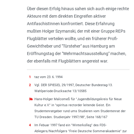
Über diesen Erfolg hinaus sahen sich auch einige rechte
Akteure mit dem direkten Eingreifen aktiver
AntifaschistInnen konfrontiert. Diese Erfahrung
mußten Holger Szymanski, der mit einer Gruppe REPs
Flugblätter verteilen wollte, und ein früherer Profi-
Gewichtheber und "Türsteher" aus Hamburg am
Eröffnungstag der "Wehrmachtsausstellung" machen,
der ebenfalls mit Flugblättern angereist war.
1
taz vom 23. 6. 1994
2
Vgl. DER SPIEGEL 29/1997, Deutscher Bundestag-13.
Wahlperiode-Drucksache 13/10585
3a
3b
3c
Hans-Holger Malcomeß für "Jugendbildungskreis für Neue
Kultur e.V." in "spiritus rectorder leitende Geist. Ein
Studentenratgeber rund ums Studieren vom Studentenrat der
TU Dresden. Studienjahr 1997/98", Seite 168/167
4
Im Febuar 1997 fand ein "Winterkolleg" des FDS-
Ablegers/Nachfolgers "Freie Deutsche Sommerakademie" zur