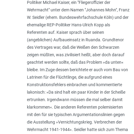
Politiker Michael Kaiser, ein "Fliegeroffizier der
Wehrmacht" unter dem Namen "Johannes Mohn", Franz
W. Seidler (ehem. Bundeswehrfachschule Köln) und der
ehemalige REP-Politiker Hans-Ulrich Kopp als
Referenten auf. Kaiser sprach über seinen
(angeblichen) Aufbaueinsatz in Ruanda. Grundtenor
des Vertrages war, daß die Weißen den Schwarzen
zeigen müßten, was zivilisiert heißt, aber doch darauf
geachtet werden sollte, daß das Problem »
da unten
«
bleibe. Im Zuge dessen berichtete er auch vom Bau von
Latrinen für die Flüchtlinge, die aufgrund eines
Konstruktionsfehlers einbrachen und kommentierte
lakonisch: »
Da sind halt ein paar Kinder in der Scheiße
ertrunken. Irgendwann müssen die mal selber damit
klarkommen
«. Die anderen Referenten polemisierten
mit den für sie typischen Argumentationslinien gegen
die Ausstellung »Vernichtungskrieg. Verbrechen der
Wehrmacht 1941-1944«. Seidler hatte sich zum Thema