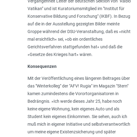
Vergangenheit Leiter der deutschen Sektion von "Radio
Vatikan" und ist Kuratoriumsmitglied im "Institut für
Konservative Bildung und Forschung" (IKBF). In Bezug
auf die in der Ausstellung gezeigten Bilder meinte
Groppe während der DSU-Veranstaltung, daß es »
nicht
mal ersichtlich
« sei, »
ob ein ordentliches
Gerichtsverfahren stattgefunden hat
« und daß die
»
Gesetze des Krieges hart
« wären.
Konsequenzen
Mit der Veröffentlichung eines längeren Beitrages über
das "Winterkolleg" der "AFV! Rugia" im Magazin "Stern"
kamen zumindestens die Vorortorganisatoren in
Bedrängnis. »
Ich werde dieses Jahr 25, habe noch
keine eigene Wohnung, kein eigenes Auto und als
Student kein eigenes Einkommen. Sie sehen, auch ich
muß mich in eigener Initiative und selbstverantwortlich
um meine eigene Existenzsicherung und später