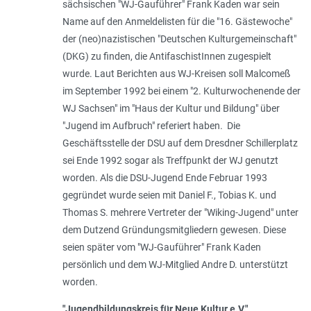
sächsischen "WJ-Gauführer" Frank Kaden war sein
Name auf den Anmeldelisten für die "16. Gästewoche"
der (neo)nazistischen "Deutschen Kulturgemeinschaft"
(DKG) zu finden, die AntifaschistInnen zugespielt
wurde. Laut Berichten aus WJ-Kreisen soll Malcomeß
im September 1992 bei einem "2. Kulturwochenende der
WJ Sachsen" im "Haus der Kultur und Bildung" über
"Jugend im Aufbruch" referiert haben. Die
Geschäftsstelle der DSU auf dem Dresdner Schillerplatz
sei Ende 1992 sogar als Treffpunkt der WJ genutzt
worden. Als die DSU-Jugend Ende Februar 1993
gegründet wurde seien mit Daniel F., Tobias K. und
Thomas S. mehrere Vertreter der "Wiking-Jugend" unter
dem Dutzend Gründungsmitgliedern gewesen. Diese
seien später vom "WJ-Gauführer" Frank Kaden
persönlich und dem WJ-Mitglied Andre D. unterstützt
worden.
"Jugendbildungskreis für Neue Kultur e.V."