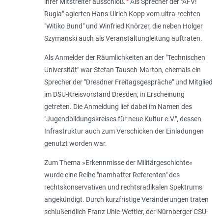
ihrer Mitstreiter ausschloß.
Als Sprecher der "AFV!
Rugia" agierten Hans-Ulrich Kopp vom ultra-rechten
"Witiko Bund" und Winfried Knörzer, die neben Holger
Szymanski auch als Veranstaltungleitung auftraten.
Als Anmelder der Räumlichkeiten an der "Technischen
Universität" war Stefan Tausch-Marton, ehemals ein
Sprecher der "Dresdner Freitagsgespräche" und Mitglied
im DSU-Kreisvorstand Dresden, in Erscheinung
getreten. Die Anmeldung lief dabei im Namen des
"Jugendbildungskreises für neue Kultur e.V.", dessen
Infrastruktur auch zum Verschicken der Einladungen
genutzt worden war.
Zum Thema »Erkennmisse der Militärgeschichte«
wurde eine Reihe "namhafter Referenten" des
rechtskonservativen und rechtsradikalen Spektrums
angekündigt. Durch kurzfristige Veränderungen traten
schlußendlich Franz Uhle-Wettler, der Nürnberger CSU-