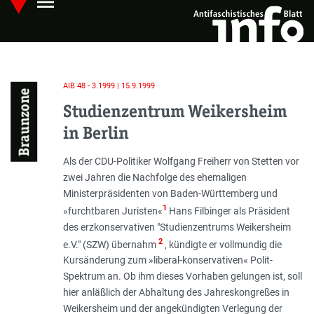
menu
Skip
Hauptmenü öffnen
to
main
content
AIB 48 - 3.1999 | 15.9.1999
Braunzone
Studienzentrum Weikersheim
in Berlin
Einleitung
Als der CDU-Politiker Wolfgang Freiherr von Stetten vor
zwei Jahren die Nachfolge des ehemaligen
Ministerpräsidenten von Baden-Württemberg und
1
»furchtbaren Juristen«
Hans Filbinger als Präsident
des erzkonservativen "Studienzentrums Weikersheim
2
e.V." (SZW) übernahm
, kündigte er vollmundig die
Kursänderung zum »liberal-konservativen« Polit-
Spektrum an. Ob ihm dieses Vorhaben gelungen ist, soll
hier anläßlich der Abhaltung des Jahreskongreßes in
Weikersheim und der angekündigten Verlegung der