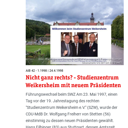
(Bild: Montage aus Screenshot SZW Homepage & Foto von Nomen
Obscurum; CC BY-SA 2.0 Deed)
AIB 42 - 1.1998 | 24.4.1998
Nicht ganz rechts? - Studienzentrum
Weikersheim mit neuem Präsidenten
Führungswechsel beim SWZ Am 23. Mai 1997, einen
Tag vor der 19. Jahrestagung des rechten
"Studienzentrum Weikersheim e.V." (SZW), wurde der
CDU-MdB Dr. Wolfgang Freiherr von Stetten (56)
einstimmig zu dessen neuen Präsidenten gewählt.
Hans Filbinger (83) aus Stuttgart, dessen Amtszeit