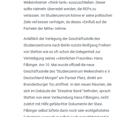
Weikersheimer »think-tank« auszuschließen. Dieser
sollte vielmehr überredet werden, die REPs zu
verlassen. Im Studienzenrum könne er seine politischen
Ziele viel besser verfolgen, da dieses »Einfluß auf die
Parteien der Mitte« nehme.
Anläßlich der Verlegung der Geschäftsstelle des
Studienzentrums nach Berlin nutzte Wolfgang Freiherr
von Stetten wie so oft schon die Gelegenheit zur
Verteidigung seines »väterlichen Freundes« Hans
Filbinger. Am 10. Mai wurde offiziell die neue
Geschäftsstelle des "Studienzentrum Weikersheim e.V.
Deutschland Morgen" am Pariser Platz, direkt am
Brandenburger Tor, eröffnet. In den neuen Räumen, die
sich im Gebäude der "Dresdner Bank" befinden, sprach
Stetten von einer Verleumdung Hans Filbingers, nicht
zuletzt mit Hilfe gefälschter Dokumente der Stasi.
Filbinger selbst lüftete dann noch sein wohlgehütetes
Geheimnis, wonach er selbst auch zum Widerstand in