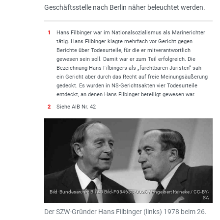
Geschäftsstelle nach Berlin näher beleuchtet werden.
1
Hans Filbinger war im Nationalsozialismus als Marinerichter
tätig. Hans Filbinger klagte mehrfach vor Gericht gegen
Berichte über Todesurteile, für die er mitverantwortlich
gewesen sein soll. Damit war er zum Teil erfolgreich. Die
Bezeichnung Hans Filbingers als „furchtbaren Juristen“ sah
ein Gericht aber durch das Recht auf freie Meinungsäußerung
gedeckt. Es wurden in NS-Gerichtsakten vier Todesurteile
entdeckt, an denen Hans Filbinger beteiligt gewesen war.
2
Siehe AIB Nr. 42
Bild: Bundesarchiv, B 145 Bild-F054633-0026 / Engelbert Reineke / CC-BY-
SA
Der SZW-Gründer Hans Filbinger (links) 1978 beim 26.