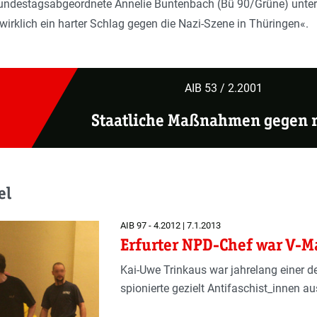
Bundestagsabgeordnete Annelie Buntenbach (Bü 90/Grüne) unter
irklich ein harter Schlag gegen die Nazi-Szene in Thüringen«.
AIB 53 / 2.2001
Staatliche Maßnahmen gegen r
el
AIB 97 - 4.2012 | 7.1.2013
Erfurter NPD-Chef war V-
Kai-Uwe Trinkaus war jahrelang einer d
spionierte gezielt Antifaschist_innen au