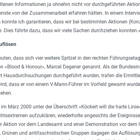
tenen Informationen ja ohnehin nicht vor durchgeführten Aktio
enste von der Zusammenarbeit erfahren hätten. In einem Interview
h konnte ich garantieren, dass wir bei bestimmten Aktionen (Konz
e. Dies führte dazu, dass wir viele Sachen durchziehen konnten.
uflösen
ten, dass sich vier weitere Spitzel in den rechten Führungseta
 »Blood & Honour«, Marcel Degener genannt. Als der Bundesinn
t Hausdurchsuchungen durchgeführt wurden, trafen die Ermittler
rd, dass er von einem V-Mann-Führer im Vorfeld gewarnt wurde.
iehen.
 im März 2000 unter der Überschrift »Köckert will die harte Lini
htsextremen aufzuklären, wiederholte angesichts der Ereignisse l
er Aktion vor dem Landesamt und einer Demonstration vor dem I
 Grünen und antifaschistischen Gruppen dagegen die Auflösung