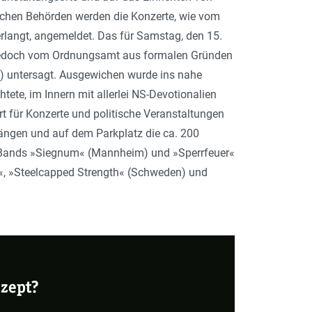
schen Behörden werden die Konzerte, wie vom
langt, angemeldet. Das für Samstag, den 15.
jedoch vom Ordnungsamt aus formalen Gründen
) untersagt. Ausgewichen wurde ins nahe
ete, im Innern mit allerlei NS-Devotionalien
Ort für Konzerte und politische Veranstaltungen
ngängen und auf dem Parkplatz die ca. 200
die Bands »Siegnum« (Mannheim) und »Sperrfeuer«
8«, »Steelcapped Strength« (Schweden) und
ezept?