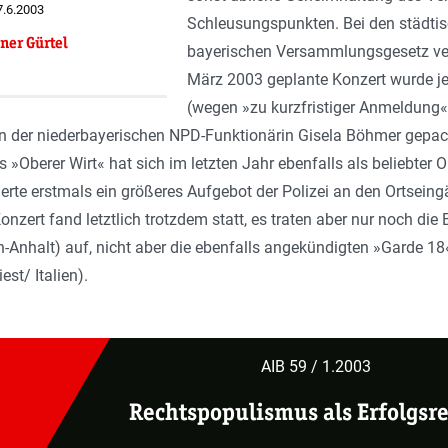
7.6.2003
Schleusungspunkten. Bei den städti
ner Gürtel
bayerischen Versammlungsgesetz ver
März 2003 geplante Konzert wurde 
(wegen »zu kurzfristiger Anmeldung«
n der niederbayerischen NPD-Funktionärin Gisela Böhmer gepacht
 »Oberer Wirt« hat sich im letzten Jahr ebenfalls als beliebter 
ollierte erstmals ein größeres Aufgebot der Polizei an den Ortsei
nzert fand letztlich trotzdem statt, es traten aber nur noch 
-Anhalt) auf, nicht aber die ebenfalls angekündigten »Garde 1
est/ Italien).
AIB 59 / 1.2003
Rechtspopulismus als Erfolgsr