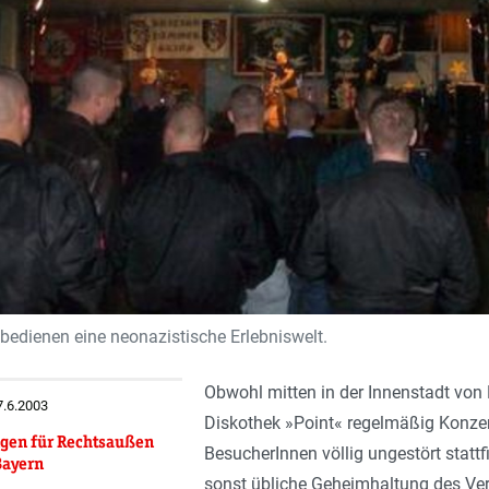
bedienen eine neonazistische Erlebniswelt.
Obwohl mitten in der Innenstadt von 
7.6.2003
Diskothek »Point« regelmäßig Konzer
gen für Rechtsaußen
BesucherInnen völlig ungestört stattf
Bayern
sonst übliche Geheimhaltung des Ver