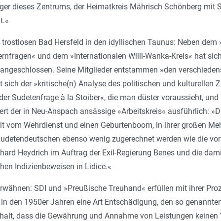
äger dieses Zentrums, der Heimatkreis Mährisch Schönberg mit Sit
t.«
trostlosen Bad Hersfeld in den idyllischen Taunus: Neben dem 
rnfragen« und dem »Internationalen Willi-Wanka-Kreis« hat sich
angeschlossen. Seine Mitglieder entstammen »den verschiedens
sich der »kritische(n) Analyse des politischen und kulturellen
 der Sudetenfrage à la Stoiber«, die man düster voraussieht, un
iert der in Neu-Anspach ansässige »Arbeitskreis« ausführlich: »
it vom Wehrdienst und einen Geburtenboom, in ihrer großen Meh
udetendeutschen ebenso wenig zugerechnet werden wie die vorsä
hard Heydrich im Auftrag der Exil-Regierung Benes und die damit
hen Indizienbeweisen in Lidice.«
erwähnen: SDI und »Preußische Treuhand« erfüllen mit ihrer Pro
in den 1950er Jahren eine Art Entschädigung, den so genannte
halt, dass die Gewährung und Annahme von Leistungen keinen 