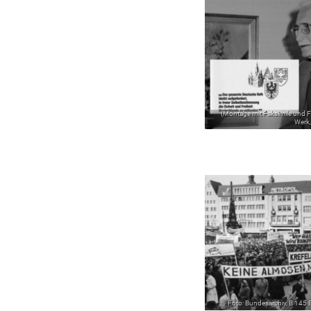
(Montage mit Faksimile und F
Werk,
Foto: Bundesarchiv, B 14