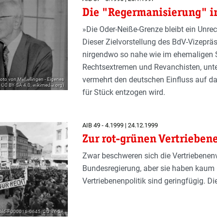
Die "Regermanisierung" i
»Die Oder-Neiße-Grenze bleibt ein Unrec
Dieser Zielvorstellung des BdV-Vizeprä
nirgendwo so nahe wie im ehemaligen S
Rechtsextremen und Revanchisten, unte
vermehrt den deutschen Einfluss auf da
oto von Mef.ellingen - Eigenes
 CC BY-SA 4.0, wikimedia.org)
für Stück entzogen wird.
AIB 49 - 4.1999 | 24.12.1999
Zur rot-grünen Vertrieben
Zwar beschweren sich die Vertriebenenv
Bundesregierung, aber sie haben kaum 
Vertriebenenpolitik sind geringfügig. D
5 Bild-F000016-0645/CC BY-SA