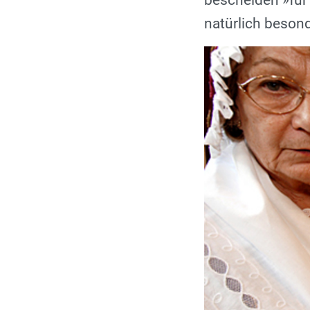
bescheiden »für 
natürlich besond