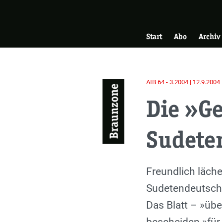
Skip
Zur Startseite
to
Hauptnavigati
main
Start
Abo
Archiv
content
AIB 64 - 3.2004 | 12.9.2004
Braunzone
Die »G
Sudeten
Einleitung
Freundlich lächel
Sudetendeutschen
Das Blatt – »übe