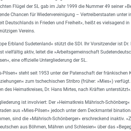
chten Flügel der SL gab im Jahr 1999 die Nummer 49 seiner »Be
ende Chancen für Wiedervereinigung – Vertreiberstaaten unter 
eit Deutschlands in Frieden und Freiheit«, heißt es vielsagend
ützigen Vereins.
pe Erbland Sudetenland« stützt die SDI. Ihr Vorsitzender ist Dr
st vielfältig aktiv, leitet die »Arbeitsgemeinschaft Sudetendeut
en«, eine offizielle Untergliederung der SL.
-Pilsen« steht seit 1953 unter der Patenschaft der fränkischen 
ziehungen« zum tschechischen Stribro (früher: »Mies«) verfügt. S
n des Heimatkreises, Dr. Hans Mirtes, nach Kräften unterstützt«
gliederung ist involviert: Der »Heimatkreis Mährisch-Schönberg«
eraden aus »Mies-Pilsen« jedoch unter dem Deckmantel binationa
men, sind die »Mährisch-Schönberger« erschreckend inaktiv. »Zu
Deutschen aus Böhmen, Mähren und Schlesien« über das »Bege