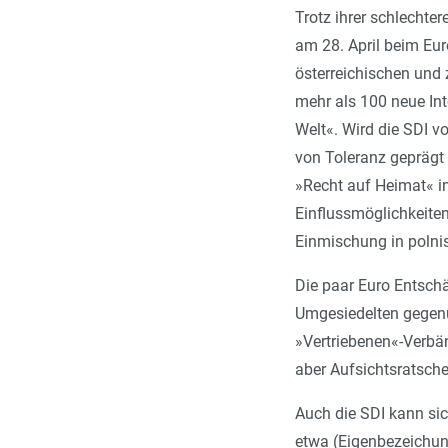
Trotz ihrer schlechte
am 28. April beim Eur
österreichischen und
mehr als 100 neue In
Welt«. Wird die SDI v
von Toleranz geprägt 
»Recht auf Heimat« in
Einflussmöglichkeiten
Einmischung in polni
Die paar Euro Entschä
Umgesiedelten gegenü
»Vertriebenen«-Verbänd
aber Aufsichtsratsch
Auch die SDI kann si
etwa (Eigenbezeichun