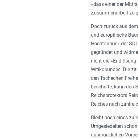
»dass einer der Mittr
Zusammenarbeit zeig
Doch zurück aus dem 
und euro­päische Baue
Hochtaunus« der SDI 
gegründet und widmet 
nicht die »End­lösung
Witikobundes. Die zit
den Tschechen Freihe
bescherte, kann den S
Reichsprotektors Rein
Reiches nach zahlreic
Bleibt noch eines zu 
Umgesiedelten schon 
ausdrücklichen Vorbe