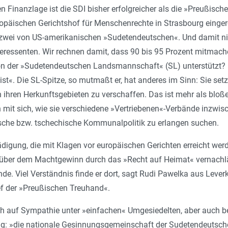
ren Finanzlage ist die SDI bisher erfolgreicher als die »Preußi
opäischen Gerichtshof für Menschenrechte in Strasbourg einger
 zwei von US-amerikanischen »Sudetendeutschen«. Und damit ni
teressenten. Wir rechnen damit, dass 90 bis 95 Prozent mitmac
on der »Sudetendeutschen Lands­mannschaft« (SL) unterstützt? »
ist«. Die SL-Spitze, so mutmaßt er, hat anderes im Sinn: Sie set
 ihren Herkunftsgebieten zu verschaffen. Das ist mehr als bloße 
 mit sich, wie sie verschiedene »Vertriebenen«-Verbände inzwis
sche bzw. tschechische Kommunalpolitik zu erlangen suchen.
digung, die mit Klagen vor europäischen Gerichten erreicht wer
ber dem Machtgewinn durch das »Recht auf Heimat« vernachläs
e. Viel Verständnis finde er dort, sagt Rudi Pawelka aus Leverku
ef der »Preußischen Treuhand«.
ch auf Sympathie unter »einfachen« Umgesiedelten, aber auch be
g: »die nationale Gesin­nungsgemeinschaft der Sudetendeutsche