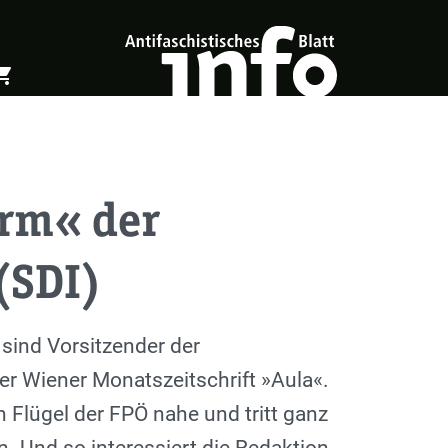
ing_cart
öffnen
Warenkorb öffnen
rm« der
(SDI)
e sind Vorsitzender der
der Wiener Monatszeitschrift »Aula«.
 Flügel der FPÖ nahe und tritt ganz