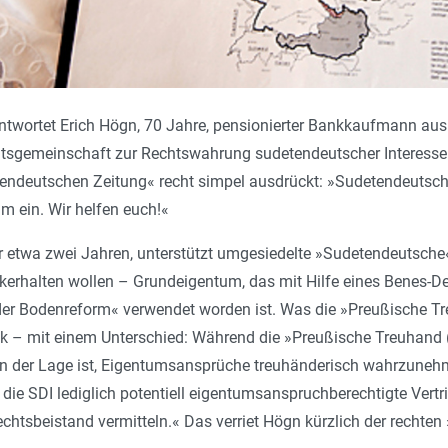
ntwortet Erich Högn, 70 Jahre, pensionierter Bankkaufmann aus
beitsgemeinschaft zur Rechtswahrung sudetendeutscher Inte­ress
tendeutschen Zeitung« recht simpel ausdrückt: »Sudetendeutsch
m ein. Wir helfen euch!«
r etwa zwei Jahren, unterstützt umgesiedelte »Sude­tendeutsche
erhalten wollen – Grundeigentum, das mit Hilfe eines Benes-De
er Bodenreform« verwendet worden ist. Was die »Preußische Treu
 – mit einem Unterschied: Während die »Preußische Treuhand (..
in der Lage ist, Eigentumsansprüche treuhänderisch wahrzuneh
die SDI lediglich potentiell eigentumsanspruchberechtigte Vert
htsbeistand vermitteln.« Das verriet Högn kürzlich der rechten 