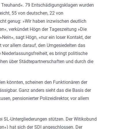
sche Treuhand«. 79 Entschädigungsklagen wurden
eicht, 55 von deutschen, 22 von
cht genug: »Wir haben inzwischen deutlich
hen«, verkündet Högn der Tageszeitung »Die
Nein«, sagt Högn, »nur ein loser Kontakt, der
zt vor allem darauf, den Umgesiedelten das
Niederlassungsfreiheit, es bringt politische
chen über Städtepartnerschaften und durch die
den könnten, scheinen den Funktionären der
sigbar. Ganz anders sieht das die Basis der
sen, pensionierter Polizeidirektor, vor allem
i SL-Untergliederungen stützen. Der Witikobund
n«) hat sich der SDI ange­schlossen. Der