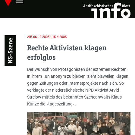
menu
Skip
Hauptmenü öffnen
to
main
content
AIB 66 - 2.2005 | 15.4.2005
NS-Szene
Rechte Aktivisten klagen
erfolglos
Einleitung
Der Wunsch von Protagonisten der extremen Rechten
in ihrem Tun anonym zu bleiben, zieht bisweilen Klagen
gegen Zeitungen oder Internetprojekte nach sich. So
verklagte der niedersächsische NPD Aktivist Arvid
Strelow mittels des bekannten Szeneanwalts Klaus
Kunze die »tageszeitung«.