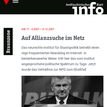
menu
Skip
Hauptmenü öffnen
to
main
content
AIB 77 - 4.2007 | 13.12.2007
Braunzone
Auf Allianzsuche im Netz
Einleitung
Das neurechte Institut für Staatspolitik betreibt einen
rege frequentierten Newsblog im Internet. In
bemerkenswerter Weise tritt hier das vom Institut
angesprochene politische Spektrum zu Tage. Jetzt
wurde das Verhältnis zur NPD zum Streitfall.