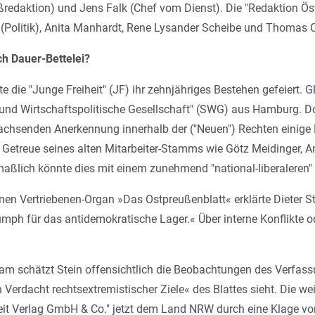
ßredaktion) und Jens Falk (Chef vom Dienst). Die "Redaktion Öst
 (Politik), Anita Manhardt, Rene Lysander Scheibe und Thomas 
h Dauer-Bettelei?
e die "Junge Freiheit" (JF) ihr zehnjähriges Bestehen gefeiert
- und Wirtschaftspolitische Gesellschaft" (SWG) aus Hamburg. Doc
achsenden Anerkennung innerhalb der ("Neuen") Rechten einige 
 Getreue seines alten Mitarbeiter-Stamms wie Götz Meidinger, 
maßlich könnte dies mit einem zunehmend "national-liberalere
en Vertriebenen-Organ »Das Ostpreußenblatt« erklärte Dieter St
umph für das antidemokratische Lager.« Über interne Konflikte od
am schätzt Stein offensichtlich die Beobachtungen des Verfass
 Verdacht rechtsextremistischer Ziele« des Blattes sieht. Die wei
heit Verlag GmbH & Co." jetzt dem Land NRW durch eine Klage vo