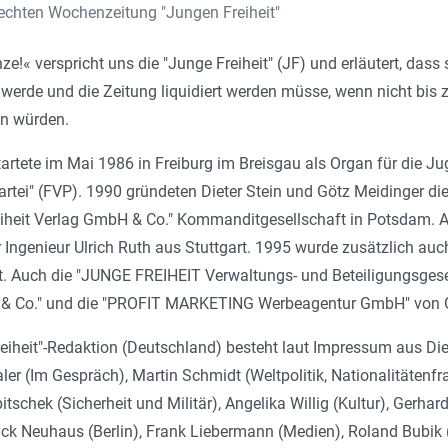
rechten Wochenzeitung "Jungen Freiheit"
ze!« verspricht uns die "Junge Freiheit" (JF) und erläutert, da
erde und die Zeitung liquidiert werden müsse, wenn nicht bi
n würden.
startete im Mai 1986 in Freiburg im Breisgau als Organ für die 
partei" (FVP). 1990 gründeten Dieter Stein und Götz Meidinger d
iheit Verlag GmbH & Co." Kommanditgesellschaft in Potsdam. An 
er Ingenieur Ulrich Ruth aus Stuttgart. 1995 wurde zusätzlich a
. Auch die "
JUNGE FREIHEIT Verwaltungs- und Beteiligungsgesel
 & Co." und die "PROFIT MARKETING Werbeagentur GmbH" von G
reiheit"-Redaktion (Deutschland) besteht laut Impressum aus Die
aler (Im Gespräch), Martin Schmidt (Weltpolitik, Nationalitätenf
bitschek (Sicherheit und Militär), Angelika Willig (Kultur), Ger
rick Neuhaus (Berlin), Frank Liebermann (Medien), Roland Bubik 