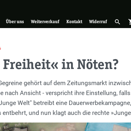
on
search
shopp
Suche 
Über uns
Weiterverkauf
Kontakt
Widerruf
6
Freiheit« in Nöten?
 Gegreine gehört auf dem Zeitungsmarkt inzwisch
je nach Ansicht - verspricht ihre Einstellung, fa
"Junge Welt" betreibt eine Dauerwerbekampagne,
entbehrt, und nun klagt auch die rechte »Junge F