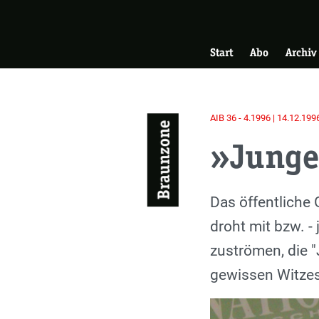
Skip
Zur Startseite
to
Hauptnavigati
main
Start
Abo
Archiv
content
AIB 36 - 4.1996 | 14.12.199
Braunzone
»Junge 
Einleitung
Das öffentliche
droht mit bzw. - 
zuströmen, die 
gewissen Witzes 