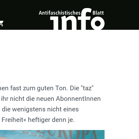
ing_cart
öffnen
Warenkorb öffnen
en fast zum guten Ton. Die "taz"
lls ihr nicht die neuen AbonnentInnen
 die wenigstens nicht eines
reiheit« heftiger denn je.