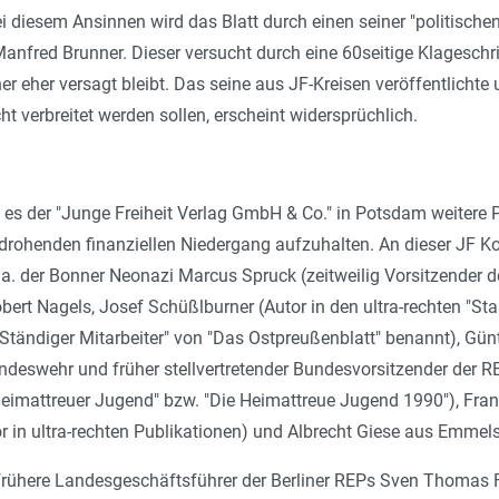
bei diesem Ansinnen wird das Blatt durch einen seiner "politisch
Manfred Brunner. Dieser versucht durch eine 60seitige Klageschrif
her eher versagt bleibt. Das seine aus JF-Kreisen veröffentlicht
cht verbreitet werden sollen, erscheint widersprüchlich.
es der "Junge Freiheit Verlag GmbH & Co." in Potsdam weitere P
drohenden finanziellen Niedergang aufzuhalten. An dieser JF K
u.a. der Bonner Neonazi Marcus Spruck (zeitweilig Vorsitzender 
bert Nagels, Josef Schüßlburner (Autor in den ultra-rechten "
 "Ständiger Mitarbeiter" von "Das Ostpreußenblatt" benannt), Gü
eswehr und früher stellvertretender Bundesvorsitzender der RE
eimattreuer Jugend" bzw. "Die Heimattreue Jugend 1990"), Franz
in ultra-rechten Publikationen) und Albrecht Giese aus Emmelsh
frühere Landesgeschäftsführer der Berliner REPs
Sven Thomas F