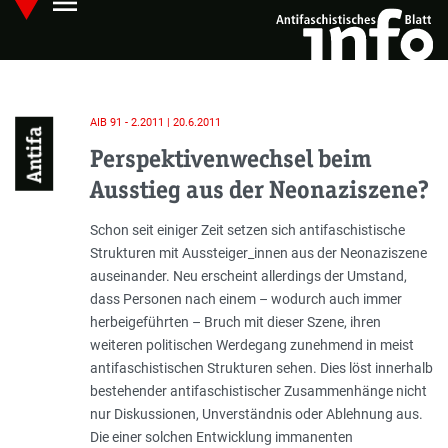
menu
Skip
Hauptmenü öffnen
to
main
content
AIB 91 - 2.2011 | 20.6.2011
Antifa
Perspektivenwechsel beim
Ausstieg aus der Neonaziszene?
Einleitung
Schon seit einiger Zeit setzen sich antifaschistische
Strukturen mit Aussteiger_innen aus der Neonaziszene
auseinander. Neu erscheint allerdings der Umstand,
dass Personen nach einem – wodurch auch immer
herbeigeführten – Bruch mit dieser Szene, ihren
weiteren politischen Werdegang zunehmend in meist
antifaschistischen Strukturen sehen. Dies löst innerhalb
bestehender antifaschistischer Zusammenhänge nicht
nur Diskussionen, Unverständnis oder Ablehnung aus.
Die einer solchen Entwicklung immanenten