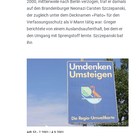
2000, mitt­lerweile nach Berlin verzogen, traf er damals
auf den Brandenburger Neonazi Carsten Szczepanski,
der zugleich unter dem Decknamen »Piato« für den
Verfassungsschutz als V-Mann tätig war. Greger
berichtete von einem Auslandsaufenthalt, bei dem er
den Umgang mit Sprengstoff lernte. Szczepanski bat
ihn
Bild: flickr.com; Metro Centric/CC BY 2.0
AIB 53 - 2.2001 | 4.9.2001