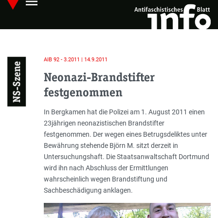
menu
Skip
Hauptmenü öffnen
to
main
content
AIB 92 - 3.2011 | 14.9.2011
NS-Szene
Neonazi-Brandstifter
festgenommen
Einleitung
In Bergkamen hat die Polizei am 1. August 2011 einen
23jährigen neonazistischen Brandstifter
festgenommen. Der wegen eines Betrugsdeliktes unter
Bewährung stehende Björn M. sitzt derzeit in
Untersuchungshaft. Die Staatsanwaltschaft Dortmund
wird ihn nach Abschluss der Ermittlungen
wahrscheinlich wegen Brandstiftung und
Sachbeschädigung anklagen.