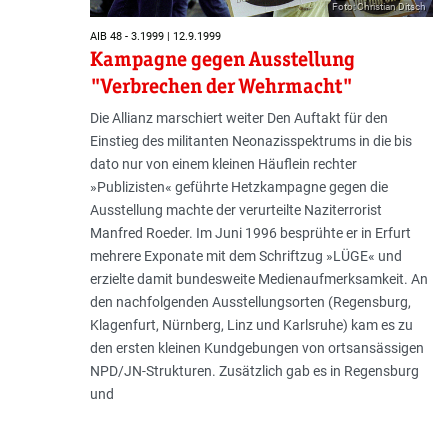
Foto: Christian Ditsch
AIB 48 - 3.1999 | 12.9.1999
Kampagne gegen Ausstellung
"Verbrechen der Wehrmacht"
Die Allianz marschiert weiter Den Auftakt für den
Einstieg des militanten Neonazisspektrums in die bis
dato nur von einem kleinen Häuflein rechter
»Publizisten« geführte Hetzkampagne gegen die
Ausstellung machte der verurteilte Naziterrorist
Manfred Roeder. Im Juni 1996 besprühte er in Erfurt
mehrere Exponate mit dem Schriftzug »LÜGE« und
erzielte damit bundesweite Medienaufmerksamkeit. An
den nachfolgenden Ausstellungsorten (Regensburg,
Klagenfurt, Nürnberg, Linz und Karlsruhe) kam es zu
den ersten kleinen Kundgebungen von ortsansässigen
NPD/JN-Strukturen. Zusätzlich gab es in Regensburg
und