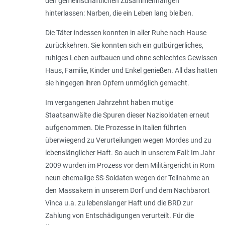
den gemeinschaftlichen Zusammenhängen
hinterlassen: Narben, die ein Leben lang bleiben.
Die Täter indessen konnten in aller Ruhe nach Hause
zurückkehren. Sie konnten sich ein gutbürgerliches,
ruhi­ges Leben aufbauen und ohne schlech­tes Gewissen
Haus, Familie, Kinder und Enkel genießen. All das hatten
sie hin­gegen ihren Opfern unmöglich gemacht.
Im vergangenen Jahrzehnt haben mutige
Staatsanwälte die Spuren dieser Nazisoldaten erneut
aufgenommen. Die Prozesse in Italien führten
überwiegend zu Verurteilungen wegen Mordes und zu
lebenslänglicher Haft. So auch in unserem Fall: Im Jahr
2009 wurden im Prozess vor dem Militärgericht in Rom
neun ehemalige SS-Soldaten wegen der Teilnahme an
den Massakern in unserem Dorf und dem Nachbarort
Vinca u.a. zu lebenslanger Haft und die BRD zur
Zahlung von Entschädigungen verurteilt. Für die