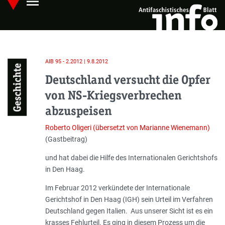
menu
Skip
Hauptmenü öffnen
to
main
content
AIB 95 - 2.2012 | 9.8.2012
Geschichte
Deutschland versucht die Opfer
von NS-Kriegs­verbrechen
abzuspeisen
Roberto Oligeri (übersetzt von Marianne Wienemann)
(Gastbeitrag)
Einleitung
und hat dabei die Hilfe des Internationalen Gerichtshofs
in Den Haag.
Im Februar 2012 verkündete der Internationale
Gerichtshof in Den Haag (IGH) sein Urteil im Verfahren
Deutsch­land gegen Italien. Aus unserer Sicht ist es ein
krasses Fehlurteil. Es ging in diesem Prozess um die