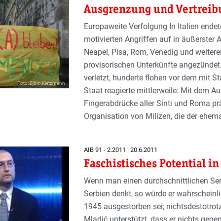
Ausgrenzung und Vertreib
Europaweite Verfolgung In Italien endet
motivierten Angriffen auf in äußerster
Neapel, Pisa, Rom, Venedig und weitere
provisorischen Unterkünfte angezündet
verletzt, hunderte flohen vor dem mit
Foto: Björn Kietzmann
Staat reagierte mittlerweile: Mit dem Au
Fingerabdrücke aller Sinti und Roma p
Organisation von Milizen, die der ehem
AIB 91 - 2.2011 | 20.6.2011
Faschistisches Potential in
Wenn man einen durchschnittlichen Ser
Serbien denkt, so würde er wahrscheinli
1945 ausgestorben sei; nichtsdestotrotz
Mladić unterstützt, dass er nichts gege