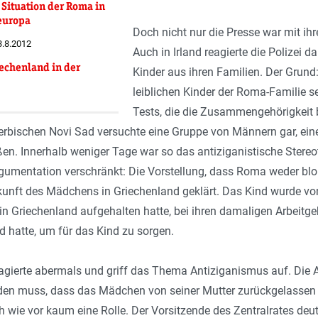
 Situation der Roma in
teuropa
Doch nicht nur die Presse war mit ih
3.8.2012
Auch in Irland reagierte die Polizei 
iechenland in der
Kinder aus ihren Familien. Der Grund:
leiblichen Kinder der Roma-Familie s
Tests, die die Zusammengehörigkeit b
erbischen Novi Sad versuchte eine Gruppe von Männern gar, ein
ßen. Innerhalb weniger Tage war so das antiziganistische Stere
Argumentation verschränkt: Die Vorstellung, dass Roma weder bl
kunft des Mädchens in Griechenland geklärt. Das Kind wurde von
 in Griechenland aufgehalten hatte, bei ihren damaligen Arbeitge
 hatte, um für das Kind zu sorgen.
eagierte abermals und griff das Thema Antiziganismus auf. Die A
en muss, dass das Mädchen von seiner Mutter zurückgelassen wu
h wie vor kaum eine Rolle. Der Vorsitzende des Zentralrates deut