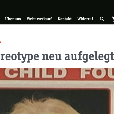
on
search
shopp
Suche 
Über uns
Weiterverkauf
Kontakt
Widerruf
4
ereotype neu aufgeleg