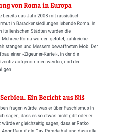
ung von Roma in Europa
e bereits das Jahr 2008 mit rassistisch
 Armut in Barackensiedlungen lebende Roma. In
n italienischen Städten wurden die
. Mehrere Roma wurden getötet, zahlreiche
 Stahlstangen und Messern bewaffneten Mob. Der
fbau einer »Zigeuner-Kartei«, in der die
räventiv aufgenommen werden, und der
aligen
 Serbien. Ein Bericht aus Niš
ben fragen würde, was er über Faschismus in
ch sagen, dass es so etwas nicht gibt oder er
 würde er gleichzeitig sagen, dass er Ratko
n Angriffe auf die Gay Parade hat und dass alle