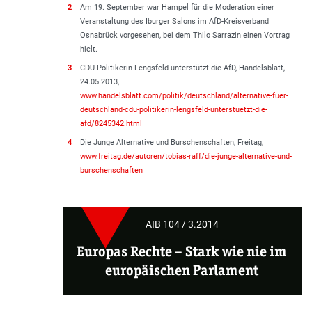
2
Am 19. September war Hampel für die Moderation einer
Veranstaltung des Iburger Salons im AfD-Kreisverband
Osnabrück vorgesehen, bei dem Thilo Sarrazin einen Vortrag
hielt.
3
CDU-Politikerin Lengsfeld unterstützt die AfD, Handelsblatt,
24.05.2013,
www.handelsblatt.com/politik/deutschland/alternative-fuer-
deutschland-cdu-politikerin-lengsfeld-unterstuetzt-die-
afd/8245342.html
4
Die Junge Alternative und Burschenschaften, Freitag,
www.freitag.de/autoren/tobias-raff/die-junge-alternative-und-
burschenschaften
AIB 104 / 3.2014
Europas Rechte
– Stark wie nie im
europäischen Parlament