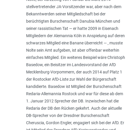
stellvertretender JA-Vorsitzender war, aber nach dem
Bekanntwerden seiner Mitgliedschaft bei der
berüchtigten Burschenschaft Danubia München und
seiner rassistischen Tat — er hatte 2009 in Eisenach
Mitgliedern der Alemannia Köln in Anspielung auf deren
schwarzes Mitglied eine Banane überreicht — , musste
Nolte sein Amt aufgeben, ist aber offenbar weiterhin
einfaches Mitglied. Ein weiteres Beispiel wäre Christoph
Basedow, ein Beisitzer im Landesvorstand der AfD
Mecklenburg-Vorpommern, der auch 2014 auf Platz 1
der Rostocker AfD-Liste zur Wahl der Bürgerschaft
kandidierte. Basedow ist Mitglied der Burschenschaft
Redaria-Allemannia Rostock und war für diese ab dem
1. Januar 2012 Sprecher der DB. Inzwischen hat die
Redaria der DB den Rücken gekehrt. Auch der aktuelle
DB-Sprecher von der Dresdner Burschenschaft
Cheruscia, Gordon Engler, engagiert sich bei der AfD. Er
ist Mitglied des Dresdner AfD-Kreisvorstandes und