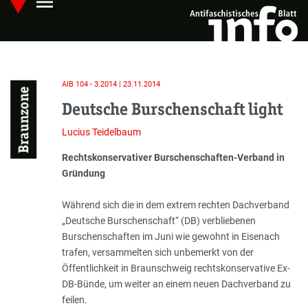
menu
Skip
Hauptmenü öffnen
to
main
content
AIB 104 - 3.2014 | 23.11.2014
Braunzone
Deutsche Burschenschaft light
Lucius Teidelbaum
Einleitung
Rechtskonservativer Burschenschaften-Verband in
Gründung
Während sich die in dem extrem rechten Dachverband
„Deutsche Burschenschaft“ (DB) verbliebenen
Burschenschaften im Juni wie gewohnt in Eisenach
trafen, versammelten sich unbemerkt von der
Öffentlichkeit in Braunschweig rechtskonservative Ex-
DB-Bünde, um weiter an einem neuen Dachverband zu
feilen.