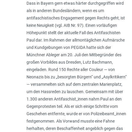
Dass in Bayern gern etwas härter durchgegriffen wird
als in anderen Bundesländern, wenn es um
antifaschistisches Engage­ment gegen Rechts geht, ist
keine Neuig­keit (vgl. AIB Nr. 97). Einen vorläufigen
Höhe­punkt stellt der aktuelle Fall des Antifa­­schisten
Paul dar. Im Rahmen der allmontäglichen Aufmärsche
und Kundgebungen von PEGIDA hatte sich der
Münchner Ableger am 20. Juli den Mitbegründer des
großen Vorbildes aus Dresden, Lutz Bachmann,
eingeladen. Rund 150 Rechte aller Couleur — von
Neonazis bis zu „besorgten Bürgern“ und „Asylkritikern“
— versammelten sich auf dem zentralen Marienplatz,
um den Hassreden zu lauschen. Gemeinsam mit über
1.300 anderen Antifaschist_innen nahm Paul an den
Gegenprotesten teil. Als er sich einige Schritte vom
Geschehen entfernte, wurde er von Polizeibeamt_innen
festgenommen. Als Vorwand musste eine Fahne
herhalten, deren Beschaffenheit angeblich gegen das