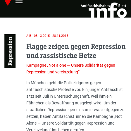
menu
Skip
Hauptmenü öffnen
to
main
content
AIB 108 - 3.2015 | 28.11.2015
Repression
Flagge zeigen gegen Repression
und rassistische Hetze
Kampagne „Not alone — Unsere Solidarität gegen
Repression und vereinzelung“
Einleitung
In München geht die Polizei rigoros gegen
antifaschistische Proteste vor. Ein junger Antifaschist
sitzt seit Juli in Untersuchungshaft, weil ihm ein
Fähnchen als Bewaffnung ausgelegt wird. Um der
staatlichen Repression gemeinsam etwas entgegen zu
setzen, haben Antifaschist_innen die Kampagne „Not
Alone — Unsere Solidarität gegen Repression und
Vereinzelung“ ins Leben gerufen.