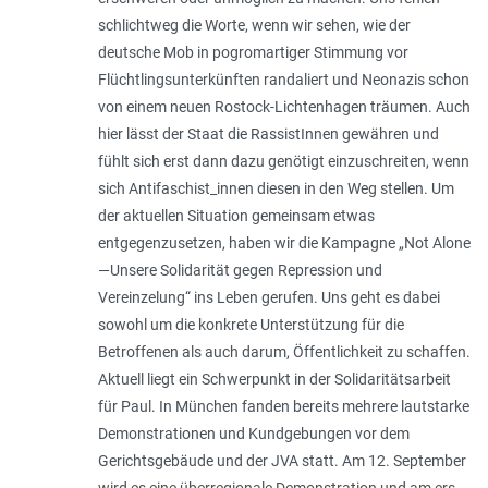
schlichtweg die Worte, wenn wir sehen, wie der
deutsche Mob in pogromartiger Stimmung vor
Flüchtlingsunterkünften randaliert und Neonazis schon
von einem neuen Ros­tock-Lichtenhagen träumen. Auch
hier lässt der Staat die RassistInnen gewähren und
fühlt sich erst dann dazu genötigt einzuschreiten, wenn
sich Antifaschist_innen diesen in den Weg stellen. Um
der aktuellen Situation gemeinsam etwas
entgegenzusetzen, haben wir die Kampagne „Not Alone
—Unsere Solidarität gegen Repression und
Vereinzelung“ ins Leben gerufen. Uns geht es dabei
sowohl um die konkrete Unterstützung für die
Betroffenen als auch darum, Öffentlichkeit zu schaffen.
Aktuell liegt ein Schwerpunkt in der Solidaritätsarbeit
für Paul. In München fanden bereits mehrere lautstarke
Demonstrationen und Kundgebungen vor dem
Gerichtsgebäude und der JVA statt. Am 12. September
wird es eine überregionale Demonstration und am ers­