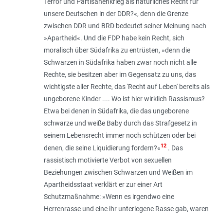
Terror und Partisanenkrieg als natürliches Recht für
unsere Deutschen in der DDR?
«, denn die Grenze
zwischen DDR und BRD bedeutet seiner Meinung nach
»Apartheid«. Und die FDP habe kein Recht, sich
moralisch über Südafrika zu entrüsten, »
denn die
Schwarzen in Südafrika haben zwar noch nicht alle
Rechte, sie besitzen aber im Gegensatz zu uns, das
wichtigste aller Rechte, das 'Recht auf Leben' bereits als
ungeborene Kinder .... Wo ist hier wirklich Rassismus?
Etwa bei denen in Südafrika, die das ungeborene
schwarze und weiße Baby durch das Strafgesetz in
seinem Lebensrecht immer noch schützen oder bei
12
denen, die seine Liquidierung fordern?
«
. Das
rassistisch motivierte Verbot von sexuellen
Beziehungen zwischen Schwarzen und Weißen im
Apartheidsstaat verklärt er zur einer Art
Schutzmaßnahme: »
Wenn es irgendwo eine
Herrenrasse und eine ihr unterlegene Rasse gab, waren