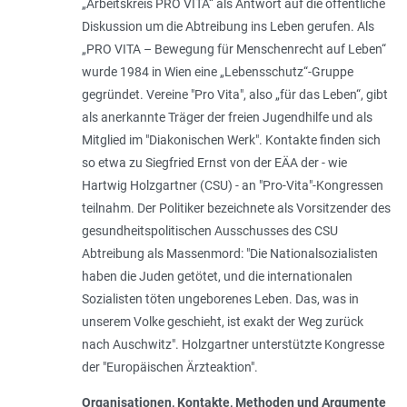
„Arbeitskreis PRO VITA“ als Antwort auf die öffentliche
Diskussion um die Abtreibung ins Leben gerufen. Als
„PRO VITA – Bewegung für Menschenrecht auf Leben“
wurde 1984 in Wien eine „Lebensschutz“-Gruppe
gegründet. Vereine "Pro Vita", also „für das Leben“, gibt
als anerkannte Träger der freien Jugendhilfe und als
Mitglied im "Diakonischen Werk". Kontakte finden sich
so etwa zu Siegfried Ernst von der EÄA der - wie
Hartwig Holzgartner (CSU) - an "Pro-Vita"-Kongressen
teilnahm. Der Politiker bezeichnete als Vorsitzender des
gesundheitspolitischen Ausschusses des CSU
Abtreibung als Massenmord: "
Die Nationalsozialisten
haben die Juden getötet, und die internationalen
Sozialisten töten ungeborenes Leben. Das, was in
unserem Volke geschieht, ist exakt der Weg zurück
nach Auschwitz
". Holzgartner unterstützte Kongresse
der "Europäischen Ärzteaktion".
Organisationen, Kontakte, Methoden und Argumente