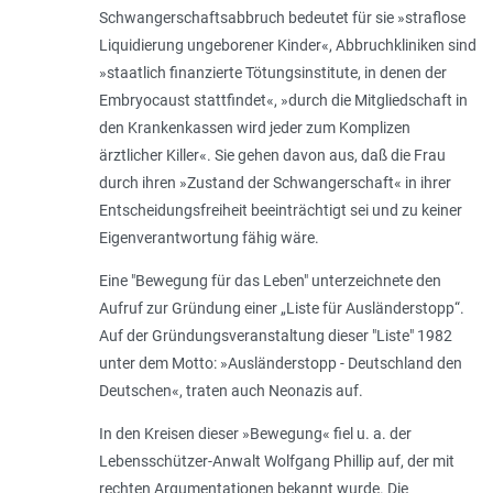
Schwangerschaftsabbruch bedeutet für sie »
straflose
Liquidierung ungeborener Kinder
«, Abbruchkliniken sind
»
staatlich finanzierte Tötungsinstitute, in denen der
Embryocaust stattfindet
«, »
durch die Mitgliedschaft in
den Krankenkassen wird jeder zum Komplizen
ärztlicher Killer
«. Sie gehen davon aus, daß die Frau
durch ihren »
Zustand der Schwangerschaft
« in ihrer
Entscheidungsfreiheit beeinträchtigt sei und zu keiner
Eigenverantwortung fähig wäre.
Eine "Bewegung für das Leben" unterzeichnete den
Aufruf zur Gründung einer „Liste für Ausländerstopp“.
Auf der Gründungsveranstaltung dieser "Liste" 1982
unter dem Motto: »
Ausländerstopp - Deutschland den
Deutschen
«, traten auch Neonazis auf.
In den Kreisen dieser »Bewegung« fiel u. a. der
Lebensschützer-Anwalt Wolfgang Phillip auf, der mit
rechten Argumentationen bekannt wurde. Die