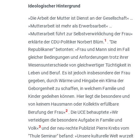
Ideologischer Hintergrund
»
Die Arbeit der Mutter ist Dienst an der Gesellschaft« …
»Mutterarbeit ist mehr als Erwerbsarbeit« …
»Mutterarbeit führt zur Selbstverwirklichung der Frau
«
1
erklärte der CDU-Politiker Norbert Blüm.
. "Die
Republikaner" betonten: »
Frau und Mann sind im Fall
gleicher Bedingungen und Anforderungen trotz ihrer
Wesensunterschiede von gleichwertiger Tüchtigkeit in
Leben und Beruf. Es ist jedoch insbesondere der Frau
gegeben, durch Wärme und Hingabe ein Klima der
Geborgenheit zu schaffen, in welchem Familie und
Kinder gedeihen können. Hier liegt die besondere und
von keinem Hausmann oder Kollektiv erfüllbare
2
Berufung der Frau
«
. Die UCE behauptete »
Wir
verteidigen die besondere Aufgabe in Familie und
3
Volk
«
und der neu-rechte Publizist Pierre Krebs vom
"Thule Seminar" befand: »
Unsere kulturelle Welt wurzelt