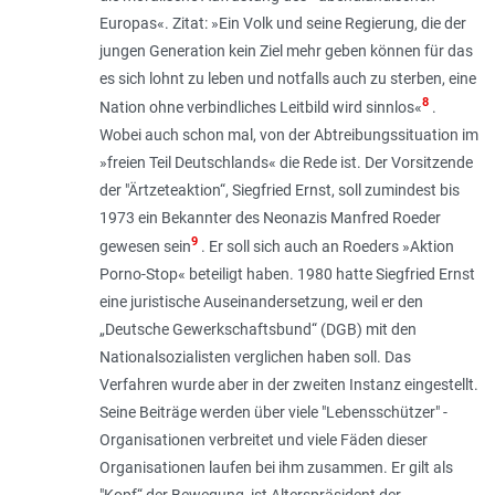
Europas
«. Zitat: »
Ein Volk und seine Regierung, die der
jungen Generation kein Ziel mehr geben können für das
es sich lohnt zu leben und notfalls auch zu sterben, eine
8
Nation ohne verbindliches Leitbild wird sinnlos
«
.
Wobei auch schon mal, von der Abtreibungssituation im
»
freien Teil Deutschlands
« die Rede ist. Der Vorsitzende
der "Ärtzeteaktion“, Siegfried Ernst, soll zumindest bis
1973 ein Bekannter des Neonazis Manfred Roeder
9
gewesen sein
. Er soll sich auch an Roeders »Aktion
Porno-Stop« beteiligt haben. 1980 hatte Siegfried Ernst
eine juristische Auseinandersetzung, weil er den
„Deutsche Gewerkschaftsbund“ (DGB) mit den
Nationalsozialisten verglichen haben soll. Das
Verfahren wurde aber in der zweiten Instanz eingestellt.
Seine Beiträge werden über viele "Lebensschützer" -
Organisationen verbreitet und viele Fäden dieser
Organisationen laufen bei ihm zusammen. Er gilt als
"Kopf“ der Bewegung, ist Alterspräsident der