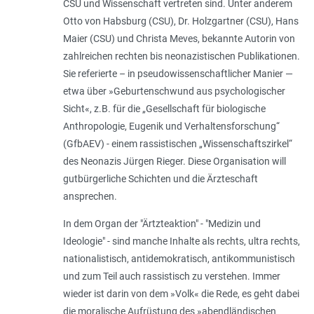
CSU und Wissenschaft vertreten sind. Unter anderem
Otto von Habsburg (CSU), Dr. Holzgartner (CSU), Hans
Maier (CSU) und Christa Meves, bekannte Autorin von
zahlreichen rechten bis neonazistischen Publikationen.
Sie referierte – in pseudowissenschaftlicher Manier —
etwa über »
Geburtenschwund aus psychologischer
Sicht
«, z.B. für die „Gesellschaft für biologische
Anthropologie, Eugenik und Verhaltensforschung“
(GfbAEV) - einem rassistischen „Wissenschaftszirkel“
des Neonazis Jürgen Rieger. Diese Organisation will
gutbürgerliche Schichten und die Ärzteschaft
ansprechen.
In dem Organ der "Ärtzteaktion" - "Medizin und
Ideologie" - sind manche Inhalte als rechts, ultra rechts,
nationalistisch, antidemokratisch, antikommunistisch
und zum Teil auch rassistisch zu verstehen. Immer
wieder ist darin von dem »
Volk
« die Rede, es geht dabei
die moralische Aufrüstung des »
abendländischen