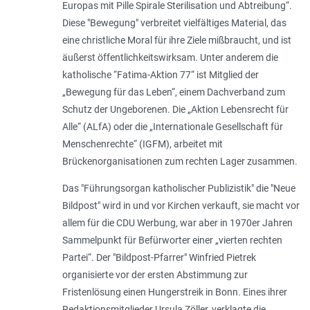
Europas mit Pille Spirale Sterilisation und Abtreibung
“.
Diese "Bewegung" verbreitet vielfältiges Material, das
eine christliche Moral für ihre Ziele mißbraucht, und ist
äußerst öffentlichkeitswirksam. Unter anderem die
katholische “Fatima-Aktion 77“ ist Mitglied der
„Bewegung für das Leben“, einem Dachverband zum
Schutz der Ungeborenen. Die „Aktion Lebensrecht für
Alle“ (ALfA) oder die „Internationale Gesellschaft für
Menschenrechte“ (IGFM), arbeitet mit
Brückenorganisationen zum rechten Lager zusammen.
Das "
Führungsorgan katholischer Publizistik
" die "Neue
Bildpost" wird in und vor Kirchen verkauft, sie macht vor
allem für die CDU Werbung, war aber in 1970er Jahren
Sammelpunkt für Befürworter einer „
vierten rechten
Partei
“. Der "Bildpost-Pfarrer" Winfried Pietrek
organisierte vor der ersten Abstimmung zur
Fristenlösung einen Hungerstreik in Bonn. Eines ihrer
Redaktionsmitglieder Ursula Zöller, verklagte die