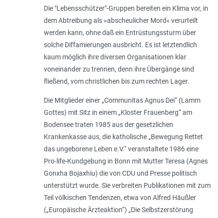
Die "Lebensschützer"-Gruppen bereiten ein Klima vor, in
dem Abtreibung als »
abscheulicher Mord
« verurteilt
werden kann, ohne daß ein Entrüstungssturm über
solche Diffamierungen ausbricht. Es ist letztendlich
kaum möglich ihre diversen Organisationen klar
voneinander zu trennen, denn ihre Übergänge sind
fließend, vom christlichen bis zum rechten Lager.
Die Mitglieder einer „Communitas Agnus Dei“ (Lamm
Gottes) mit Sitz in einem „Kloster Frauenberg“ am
Bodensee traten 1985 aus der gesetzlichen
Krankenkasse aus, die katholische „Bewegung Rettet
das ungeborene Leben e.V.“ veranstaltete 1986 eine
Pro-life-Kundgebung in Bonn mit Mutter Teresa (Agnes
Gonxha Bojaxhiu) die von CDU und Presse politisch
unterstützt wurde. Sie verbreiten Publikationen mit zum
Teil völkischen Tendenzen, etwa von Alfred Häußler
(„Europäische Ärzteaktion“) „
Die Selbstzerstörung