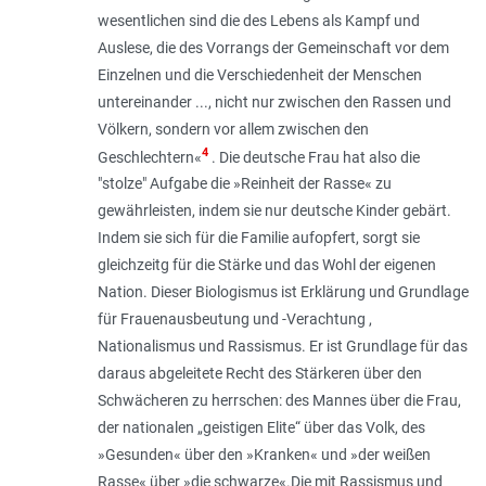
wesentlichen sind die des Lebens als Kampf und
Auslese, die des Vorrangs der Gemeinschaft vor dem
Einzelnen und die Verschiedenheit der Menschen
untereinander ..., nicht nur zwischen den Rassen und
Völkern, sondern vor allem zwischen den
4
Geschlechtern
«
. Die deutsche Frau hat also die
"
stolze
" Aufgabe die »
Reinheit der Rasse
« zu
gewährleisten, indem sie nur deutsche Kinder gebärt.
Indem sie sich für die Familie aufopfert, sorgt sie
gleichzeitg für die Stärke und das Wohl der eigenen
Nation. Dieser Biologismus ist Erklärung und Grundlage
für Frauenausbeutung und -Verachtung ,
Nationalismus und Rassismus. Er ist Grundlage für das
daraus abgeleitete Recht des Stärkeren über den
Schwächeren zu herrschen: des Mannes über die Frau,
der nationalen „
geistigen Elite
“ über das Volk, des
»
Gesunden
« über den »
Kranken
« und »
der weißen
Rasse
« über »
die schwarze
«.Die mit Rassismus und