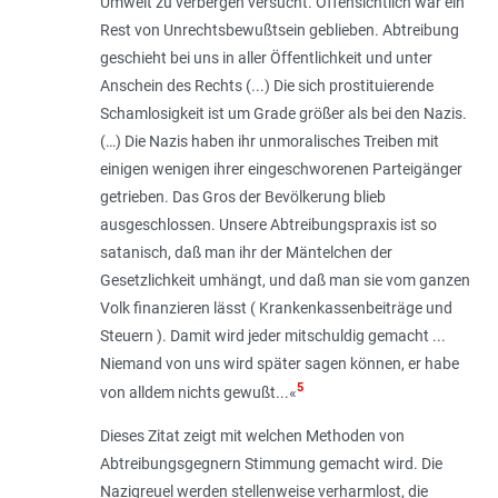
Umwelt zu verbergen versucht. Offensichtlich war ein
Rest von Unrechtsbewußtsein geblieben. Abtreibung
geschieht bei uns in aller Öffentlichkeit und unter
Anschein des Rechts (...) Die sich prostituierende
Schamlosigkeit ist um Grade größer als bei den Nazis.
(…) Die Nazis haben ihr unmoralisches Treiben mit
einigen wenigen ihrer eingeschworenen Parteigänger
getrieben. Das Gros der Bevölkerung blieb
ausgeschlossen. Unsere Abtreibungspraxis ist so
satanisch, daß man ihr der Mäntelchen der
Gesetzlichkeit umhängt, und daß man sie vom ganzen
Volk finanzieren lässt ( Krankenkassenbeiträge und
Steuern ). Damit wird jeder mitschuldig gemacht ...
Niemand von uns wird später sagen können, er habe
5
von alldem nichts gewußt.
..«
Dieses Zitat zeigt mit welchen Methoden von
Abtreibungsgegnern Stimmung gemacht wird. Die
Nazigreuel werden stellenweise verharmlost, die