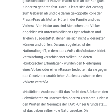
gesellschaftlicher Nutzen macht sich an der Fähigkeit
Kinder zu gebären fest. Daraus leitet sich der Zwang
zum Gebären ab und die daran gekoppelte Rolle der
Frau: »
Frau als Mutter, Hüterin der Familie und des
Volkes
«. Von Natur aus sind Menschen und Völker
angeblich mit unterschiedlichen Eigenschaften und
Trieben ausgestattet, denen sie sich nicht widersezten
können und dürfen. Daraus abgeleitet ist der
Nationalbegriff, in dem das »
Volk
« die Substanz bildet.
Vermischung verschiedener Völker und deren
»
biologischer Erbanlagen
« würden den Niedergang
eines Volkes oder einer »
Rasse
« bedeuten, da sie gegen
das Gesetz der »
natürlichen Auslese
« zwischen den
Völkern verstößt.
»
Natürliche Auslese
« heißt das Recht des Stärkeren den
Schwächeren zu unterwerfen oder zu zerstören. Oder in
den Worten der Neonazis der FAP: »
Unser Grundsatz ...
ist das Leben selber - die Naturgesetze. Die