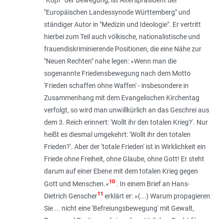
"Europäischen Landessynode Württemberg" und
ständiger Autor in "Medizin und Ideologie". Er vertritt
hierbei zum Teil auch völkische, nationalistische und
frauendiskriminierende Positionen, die eine Nähe zur
"Neuen Rechten" nahe legen: »
Wenn man die
sogenannte Friedensbewegung nach dem Motto
'Frieden schaffen ohne Waffen' - insbesondere in
Zusammenhang mit dem Evangelischen Kirchentag
verfolgt, so wird man unwillkürlich an das Geschrei aus
dem 3. Reich erinnert: 'Wollt ihr den totalen Krieg?'. Nur
heißt es diesmal umgekehrt: 'Wollt ihr den totalen
Frieden?'. Aber der 'totale Frieden' ist in Wirklichkeit ein
Friede ohne Freiheit, ohne Glaube, ohne Gott! Er steht
darum auf einer Ebene mit dem totalen Krieg gegen
10
Gott und Menschen.
«
. In einem Brief an Hans-
11
Dietrich Genscher
erklärt er: »(
...) Warum propagieren
Sie ... nicht eine 'Befreiungsbewegung' mit Gewalt,