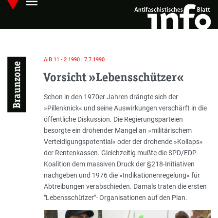
menu
Skip
Hauptmenü öffnen
to
main
content
AIB 11 - 2.1990 | 7.7.1990
Braunzone
Vorsicht »Lebensschützer«
Einleitung
Schon in den 1970er Jahren drängte sich der
»
Pillenknick
« und seine Auswirkungen verschärft in die
öffentliche Diskussion. Die Regierungsparteien
besorgte ein drohender Mangel an »
militärischem
Verteidigungspotential
« oder der drohende »
Kollaps
«
der Rentenkassen. Gleichzeitig mußte die SPD/FDP-
Koalition dem massiven Druck der §218-Initiativen
nachgeben und 1976 die »Indikationenregelung« für
Abtreibungen verabschieden. Damals traten die ersten
"Lebensschützer"- Organisationen auf den Plan.