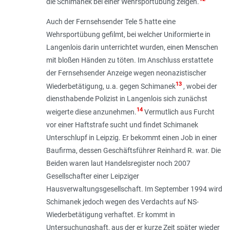
die Schimanek bei einer Wehrsportübung zeigen.
Auch der Fernsehsender Tele 5 hatte eine
Wehrsportübung gefilmt, bei welcher Uniformierte in
Langenlois darin unterrichtet wurden, einen Menschen
mit bloßen Händen zu töten. Im Anschluss erstattete
der Fernsehsender Anzeige wegen neonazistischer
13
Wiederbetätigung, u.a. gegen Schimanek
, wobei der
diensthabende Polizist in Langenlois sich zunächst
14
weigerte diese anzuneh­men.
Vermutlich aus Furcht
vor einer Haftstrafe sucht und findet Schimanek
Unterschlupf in Leipzig. Er bekommt einen Job in einer
Baufirma, dessen Geschäftsführer Reinhard R. war. Die
Beiden waren laut Handelsregister noch 2007
Gesellschafter einer Leipziger
Hausverwaltungsgesellschaft. Im September 1994 wird
Schimanek jedoch wegen des Verdachts auf NS-
Wiederbetätigung verhaftet. Er kommt in
Untersuchungshaft, aus der er kurze Zeit später wieder