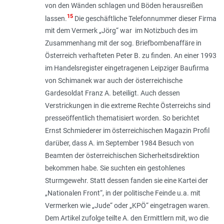
von den Wänden schlagen und Böden herausreißen
15
lassen.
Die geschäftliche Telefonnummer dieser Firma
mit dem Vermerk „
Jörg
“ war im Notizbuch des im
Zusammenhang mit der sog. Briefbombenaffäre in
Österreich verhafteten Peter B. zu finden. An einer 1993
im Handelsregister eingetragenen Leipziger Baufirma
von Schimanek war auch der österreichische
Gardesoldat Franz A. beteiligt. Auch dessen
Verstrickungen in die extreme Rechte Österreichs sind
presseöffentlich thematisiert worden. So berichtet
Ernst Schmiederer im österreichischen Magazin Profil
darüber, dass A. im September 1984 Besuch von
Beamten der österreichischen Sicherheitsdirektion
bekommen habe. Sie suchten ein gestohlenes
Sturmgewehr. Statt dessen fanden sie eine Kartei der
„Nationalen Front“, in der politische Feinde u.a. mit
Vermerken wie „
Jude
“ oder „
KPÖ
“ eingetragen waren.
Dem Artikel zufolge teilte A. den Ermittlern mit, wo die