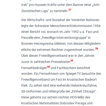
Irak“ pro-Hussein Kräfte unter dem Banner einer „Anti-
37
Zionistischen Liga“ zu sammeln.
Der Wirtschafts- und Sozialrat der Vereinten Nationen
legte der Schweizer Menschenrechtskommission 1994
einen Bericht vor, wonach im Jahr 1992 u.a. Faci und
Peucelle eine „
freiwillige Interventionsgruppe
“ in
Bosnien-Herzegowina bildeten, von dessen Mitgliedern
38
etliche der extremen Rechten zugerechnet wurden.
Über diesen Freiwilligenverband war in den Jahren
39
zuvor in zahlreichen Pressetexten
,
40
Fernsehbeiträgen
und Fachbüchern berichtet
worden. Ein Fernsehteam von Spiegel-TV besuchte den
Freiwilligenverband um Faci im kroatischen Badeort
Klek. Zu sehen sind eine wehende Hakenkreuzfahne,
SS-Uniformen und Hitlergrüße der „Einheit Chicago“.
Diese gehörte zur extrem rechten HOS-Miliz des
kroatischen Nationalisten Dobroslav Paraga und