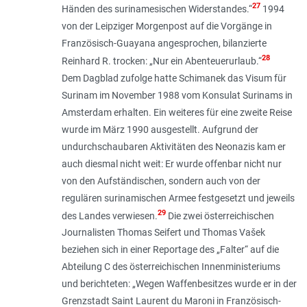
27
Händen des surinamesischen Widerstandes
.“
1994
von der Leipziger Morgenpost auf die Vorgänge in
Französisch-Guayana angesprochen, bilanzierte
28
Reinhard R. trocken: „
Nur ein Abenteuerurlaub
.“
Dem Dagblad zufolge hatte Schimanek das Visum für
Surinam im November 1988 vom Konsulat Surinams in
Amsterdam erhalten. Ein weiteres für eine zweite Reise
wurde im März 1990 ausgestellt. Aufgrund der
undurchschaubaren Aktivitäten des Neonazis kam er
auch diesmal nicht weit: Er wurde offenbar nicht nur
von den Aufständischen, sondern auch von der
regulären surinamischen Armee festgesetzt und jeweils
29
des Landes verwiesen.
Die zwei österreichischen
Journalisten Thomas Seifert und Thomas Vašek
beziehen sich in einer Reportage des „Falter“ auf die
Abteilung C des österreichischen Innenministeriums
und berichteten: „
Wegen Waffenbesitzes wurde er in der
Grenzstadt Saint Laurent du Maroni in Französisch-