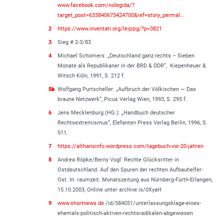
www.facebook.com/nolegida/?
target_post=633840673424700&ref=story_permal…
2
https://www.inventati.org/leipzig/?p=3821
3
Sieg # 2-3/83
4
Michael Schomers: „Deutschland ganz rechts – Sieben
Monate als Republikaner in der BRD & DDR“, Kiepenheuer &
Witsch Köln, 1991, S. 212 f.
5a
5b
Wolfgang Purtscheller: „Aufbruch der Völkischen — Das
braune Netzwerk“, Picus Verlag Wien, 1993, S. 295 f.
6
Jens Mecklenburg (HG.): „Handbuch deutscher
Rechtsextremismus“, Elefanten Press Verlag Berlin, 1996, S.
511.
7
https://althansinfo.wordpress.com/tagebuch-vor-20-jahren
8
Andrea Röpke/Berny Vogl: Rechte Glücksritter in
Ostdeutschland. Auf den Spuren der rechten Aufbauhelfer-
Ost. In: raumzeit. Monatszeitung aus Nürnberg-Fürth-Erlangen,
15.10.2003, Online unter archive.is/0XyaH
9
www.shortnews.de
/id/584051/unterlassungsklage-eines-
ehemals-politisch-aktiven-rechtsradikalen-abgewiesen