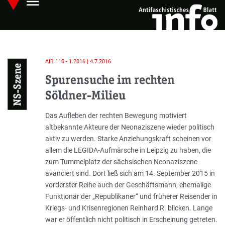
menu
Skip
Hauptmenü öffnen
to
main
content
AIB 110 - 1.2016 | 4.7.2016
NS-Szene
Spurensuche im rechten
Söldner-Milieu
Einleitung
Das Aufleben der rechten Bewegung motiviert
altbekannte Akteure der Neonaziszene wieder politisch
aktiv zu werden. Starke Anziehungskraft scheinen vor
allem die LEGIDA-Aufmärsche in Leipzig zu haben, die
zum Tummelplatz der sächsischen Neonaziszene
avanciert sind. Dort ließ sich am 14. September 2015 in
vorderster Reihe auch der Geschäftsmann, ehemalige
Funktionär der „Republikaner“ und früherer Reisender in
Kriegs- und Krisenregionen Reinhard R. blicken. Lange
war er öffentlich nicht politisch in Erscheinung getreten.