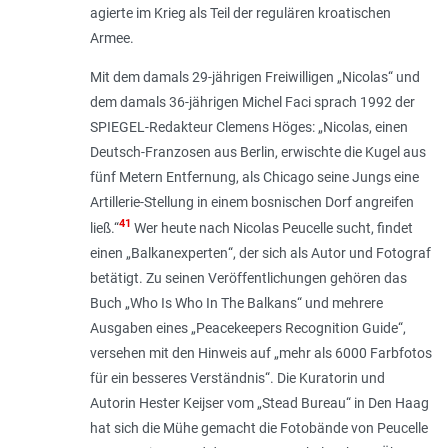
agierte im Krieg als Teil der regulären kroatischen
Armee.
Mit dem damals 29-jährigen Freiwilligen „Nicolas“ und
dem damals 36-jährigen Michel Faci sprach 1992 der
SPIEGEL-Redakteur Clemens Höges: „
Nicolas, einen
Deutsch-Franzosen aus Berlin, erwischte die Kugel aus
fünf Metern Entfernung, als Chicago seine Jungs eine
Artillerie-Stellung in einem bosnischen Dorf angreifen
41
ließ
.“
Wer heute nach Nicolas Peucelle sucht, findet
einen „
Balkanexperten
“, der sich als Autor und Fotograf
betätigt. Zu seinen Veröffentlichungen gehören das
Buch „Who Is Who In The Balkans“ und mehrere
Ausgaben eines „Peacekeepers Recognition Guide“,
versehen mit den Hinweis auf „
mehr als 6000 Farbfotos
für ein besseres Verständnis
“. Die Kuratorin und
Autorin Hester Keijser vom „Stead Bureau“ in Den Haag
hat sich die Mühe gemacht die Fotobände von Peucelle