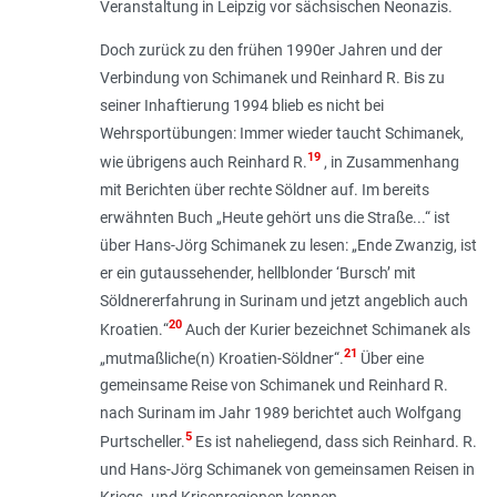
Veranstaltung in Leipzig vor sächsischen Neonazis.
Doch zurück zu den frühen 1990er Jahren und der
Verbindung von Schimanek und Reinhard R. Bis zu
seiner Inhaftierung 1994 blieb es nicht bei
Wehrsportübungen: Immer wieder taucht Schimanek,
19
wie übrigens auch Reinhard R.
, in Zusammenhang
mit Berichten über rechte Söldner auf. Im bereits
erwähnten Buch „Heute gehört uns die Straße...“ ist
über Hans-Jörg Schimanek zu lesen: „
Ende Zwanzig, ist
er ein gutaussehender, hellblonder ‘Bursch’ mit
Söldnererfahrung in Surinam und jetzt angeblich auch
20
Kroatien.
“
Auch der Kurier bezeichnet Schimanek als
21
„
mutmaßliche(n) Kroatien-Söldner
“.
Über eine
gemeinsame Reise von Schimanek und Reinhard R.
nach Surinam im Jahr 1989 berichtet auch Wolfgang
5
Purtscheller.
Es ist naheliegend, dass sich Reinhard. R.
und Hans-Jörg Schimanek von gemeinsamen Reisen in