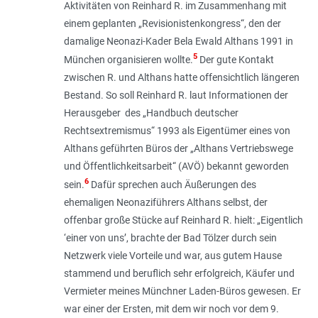
Aktivitäten von Reinhard R. im Zusammenhang mit
einem geplanten „Revisionistenkongress“, den der
damalige Neonazi-Kader Bela Ewald Althans 1991 in
5
München organisieren wollte.
Der gute Kontakt
zwischen R. und Althans hatte offensichtlich längeren
Bestand. So soll Reinhard R. laut Informationen der
Herausgeber des „Handbuch deutscher
Rechtsextremismus“ 1993 als Eigentümer eines von
Althans geführten Büros der „Althans Vertriebswege
und Öffentlichkeitsarbeit“ (AVÖ) bekannt geworden
6
sein.
Dafür sprechen auch Äußerungen des
ehemaligen Neonazi­führers Althans selbst, der
offenbar große Stücke auf Reinhard R. hielt: „
Eigentlich
‘einer von uns’, brachte der Bad Tölzer durch sein
Netzwerk viele Vorteile und war, aus gutem Hause
stammend und beruflich sehr erfolgreich, Käufer und
Vermieter meines Münchner Laden-Büros gewesen. Er
war einer der Ersten, mit dem wir noch vor dem 9.