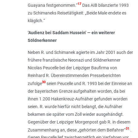
17
Guayana festgenommen
.“
Das AIB bilanzierte 1993
zu Schimaneks Reisetätigkeit: „
Beide Male endete es
kläglich.
“
‘Audienz bei Saddam Hussein’ — ein weiterer
Söldnerkenner
Neben R. und Schimanek agierte im Jahr 2001 auch der
frühere französische Neonazi und Söldnerkenner
Nicolas Peucelle bei der Leipziger Baufirma von
Reinhard R. Übereinstimmenden Presseberichten
30
zufolge
seien Peucelle und R. 1993 bei der Einreise an
der bayerischen Grenze aufgehalten worden, da bei
ihnen 1.200 Hakenkreuz-Aufnäher gefunden worden
seien. R. wurde hierfür nicht belangt, die Aufnäher
bekamen sie später vom Zoll wieder ausgehändigt.
Gegenüber der Leipziger Morgenpost gab R. in diesem
31
Zusammenhang an, diese „
gehörten dem Beifahrer
“
.
Gegen Peucelle lief zwischenzeitlich ein Verfahren vor