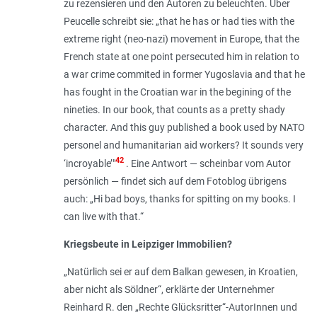
zu rezensieren und den Autoren zu beleuchten. Über
Peucelle schreibt sie: „
that he has or had ties with the
extreme right (neo-nazi) movement in Europe, that the
French state at one point persecuted him in relation to
a war crime commited in former Yugoslavia and that he
has fought in the Croatian war in the begining of the
nineties. In our book, that counts as a pretty shady
character. And this guy published a book used by NATO
personel and humanitarian aid workers? It sounds very
42
‘incroyable’
"
. Eine Antwort — scheinbar vom Autor
persönlich — findet sich auf dem Fotoblog übrigens
auch: „
Hi bad boys, thanks for spitting on my books. I
can live with that
.“
Kriegsbeute in Leipziger Immobilien?
„
Natürlich sei er auf dem Balkan gewesen, in Kroatien,
aber nicht als Söldner
“, erklärte der Unternehmer
Reinhard R. den „Rechte Glücksritter“-AutorInnen und