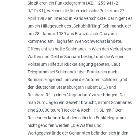
Sie zitieren ein Funktelegramm (AZ. 1 253 941/2-
II/10/K1), welches die österreichische Polizei am 27.
April 1989 an Interpol in Paris verschickte. Darin geht es
um ein Hilfegesuch des „
Schubhäftling
“ Schimanek, der
am 28. Januar 1989 aus Französisch-Guayana
kommend am Flughafen Wien-Schwechat landete.
Offensichtlich hatte Schimanek in Wien den Verlust von
Waffen und Geld in Surinam beklagt und die Wiener
Polizei um Hilfe zur Rückerlangung gebeten. Laut
Telegramm sei Schimanek über Frankreich nach
Surinam eingereist, um wie die Autoren schildern „
mit
den deutschen Staatsbürgern Hubert L(...) und
Reinhard R(...) einen ‘Jagdurlaub’ zu verbringen. Da
man zum Jagen ein Gewehr braucht, nimmt Schimanek
eine 20.000 teure ‘Heckler & Koch, HK-SL’ mit.
“ Den
Reisenden konnte laut dem zitierten Funktelegramm
nicht geholfen werden: „
Die Waffen und
Wertgegenstände der Genannten befinden sich in den