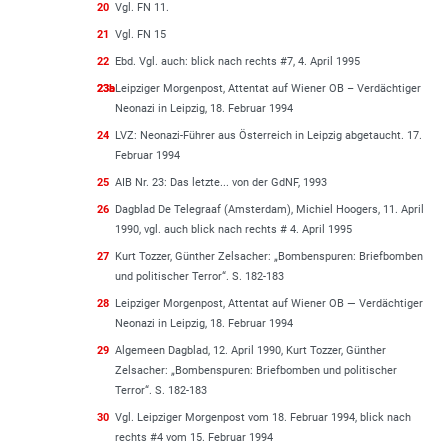
20
Vgl. FN 11.
21
Vgl. FN 15
22
Ebd. Vgl. auch: blick nach rechts #7, 4. April 1995
23a
23b
Leipziger Morgenpost, Attentat auf Wiener OB – Verdächtiger
Neonazi in Leipzig, 18. Februar 1994
24
LVZ: Neonazi-Führer aus Österreich in Leipzig abgetaucht. 17.
Februar 1994
25
AIB Nr. 23: Das letzte... von der GdNF, 1993
26
Dagblad De Telegraaf (Amsterdam), Michiel Hoogers, 11. April
1990, vgl. auch blick nach rechts # 4. April 1995
27
Kurt Tozzer, Günther Zelsacher: „Bombenspuren: Briefbomben
und politischer Terror“. S. 182-183
28
Leipziger Morgenpost, Attentat auf Wiener OB — Verdächtiger
Neonazi in Leipzig, 18. Februar 1994
29
Algemeen Dagblad, 12. April 1990, Kurt Tozzer, Günther
Zelsacher: „Bombenspuren: Briefbomben und politischer
Terror“. S. 182-183
30
Vgl. Leipziger Morgenpost vom 18. Februar 1994, blick nach
rechts #4 vom 15. Februar 1994