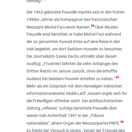
bewilligt.
Der 1963 geborene Peucelle machte sich in den frühen
1990er Jahren als Kompagnon des französischen
34
Neonazis Michel Faci einen Namen.
Über Nicolas
Peucelle wird berichtet, er habe Michel Faci während
der so genannten Kuwait-Krise auf eine Reise in den
Irak begleitet, um dort Saddam Hussein zu besuchen.
Die Journalistin Gisela Dachs schreibt über diesen
Ausflug: „
Frustriert kehrten die zehn Anhänger des
Dritten Reichs im Januar zurück, ohne die erhoffte
35
Audienz bei Saddam Hussein erhalten zu haben.
“
Mehr als ein Gespräch mit dem damaligen irakischen
Informationsminister Abdel Latif Jassem ergab sich für
die Freiwilligen offenbar nicht. Der antifaschistischen
Zeitung „reflexes“ zufolge berichtete Peucelle über
seinen Irak-Aufenthalt 1991 in der „Tribune
36
nationaliste“, einem Organ der Neonazipartei PNFE.
Es folgte der Versuch in einem „Verein der Freunde des