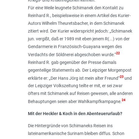
Kriegs- und Krisenregionen kennen.
Für eine Weile leugnete Schimanek den Kontakt zu
Reinhard R., beispielsweise in einem Artikel des Kurier-
Autors Wilhelm Theuretsbacher, in dem Schimanek
zitiert wird. Der Kurier widerspricht jedoch: „
Schimanek
jun. vergißt, daß er 1989 mit eben jenem R(...) von der
Gendarmerie in Französisch-Guayana wegen des
22
Verdachts der Söldnerei abgeschoben wurde
.“
Reinhard R. gab gegenüber der Presse damals
gegenteilige Statements ab. Der Leipziger Morgenpost
23
erklärte er: „
Der Hans Jörg ist mein alter Freund
“
und
der Leipziger Volkszeitung teilte er mit, er sei zwar
öfters mit Schimanek auf Reisen gewesen, alle anderen
24
Behauptungen seien aber Wahlkampfkampagne.
Mit der Heckler & Koch in den Abenteuerurlaub?
Die Hintergründe von Schimaneks Reisen ins
lateinamerikanische Surinam bleiben diffus. Schon