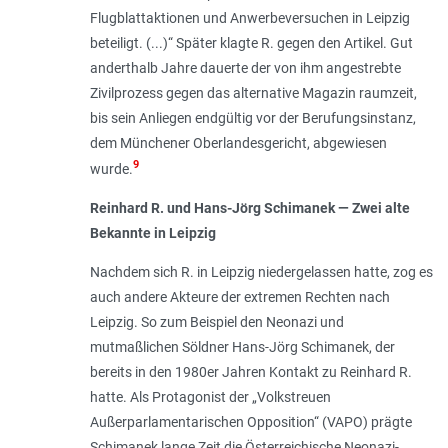
Flugblattaktionen und Anwerbeversuchen in Leipzig
beteiligt. (...)
“ Später klagte R. gegen den Artikel. Gut
anderthalb Jahre dauerte der von ihm angestrebte
Zivilprozess gegen das alternative Magazin raumzeit,
bis sein Anliegen endgültig vor der Berufungsinstanz,
dem Münchener Oberlandesgericht, abgewiesen
9
wurde.
Reinhard R. und Hans-Jörg Schimanek — Zwei alte
Bekannte in Leipzig
Nachdem sich R. in Leipzig niedergelassen hatte, zog es
auch andere Akteure der extremen Rechten nach
Leipzig. So zum Beispiel den Neonazi und
mutmaßlichen Söldner Hans-Jörg Schimanek, der
bereits in den 1980er Jahren Kontakt zu Reinhard R.
hatte. Als Protagonist der „Volkstreuen
Außerparlamentarischen Opposition“ (VAPO) prägte
Schimanek lange Zeit die Österreichische Neonazi-