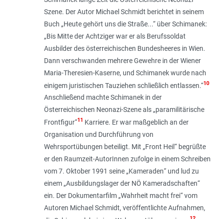
Szene. Der Autor Michael Schmidt berichtet in seinem
Buch „Heute gehört uns die Straße...“ über Schimanek:
„
Bis Mitte der Achtziger war er als Berufssoldat
Ausbilder des österreichischen Bundesheeres in Wien.
Dann verschwanden mehrere Gewehre in der Wiener
Maria-Theresien-Kaserne, und Schimanek wurde nach
10
einigem juristischen Tauziehen schließ­lich entlassen
.“
Anschließend machte Schimanek in der
Österreichischen Neonazi-Szene als „
paramilitärische
11
Frontfigur
“
Karriere. Er war maßgeblich an der
Organisation und Durchführung von
Wehrsportübungen beteiligt. Mit „
Front Heil
“ begrüßte
er den Raumzeit-AutorInnen zufolge in einem Schreiben
vom 7. Oktober 1991 seine „
Kameraden
“ und lud zu
einem „
Ausbildungslager der NÖ Kameradschaften
“
ein. Der Dokumentarfilm „Wahrheit macht frei“ vom
Autoren Michael Schmidt, veröffentlichte Aufnahmen,
12