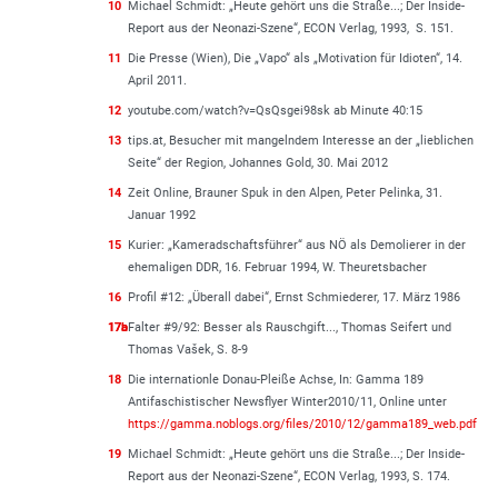
10
Michael Schmidt: „Heute gehört uns die Straße...; Der Inside-
Report aus der Neonazi-Szene“, ECON Verlag, 1993, S. 151.
11
Die Presse (Wien), Die „Vapo“ als „Motivation für Idioten“, 14.
April 2011.
12
youtube.com/watch?v=QsQsgei98sk ab Minute 40:15
13
tips.at, Besucher mit mangelndem Interesse an der „lieblichen
Seite“ der Region, Johannes Gold, 30. Mai 2012
14
Zeit Online, Brauner Spuk in den Alpen, Peter Pelinka, 31.
Januar 1992
15
Kurier: „Kameradschaftsführer“ aus NÖ als Demolierer in der
ehemaligen DDR, 16. Februar 1994, W. Theuretsbacher
16
Profil #12: „Überall dabei“, Ernst Schmiederer, 17. März 1986
17a
17b
Falter #9/92: Besser als Rauschgift..., Thomas Seifert und
Thomas Vašek, S. 8-9
18
Die internationle Donau-Pleiße Achse, In: Gamma 189
Antifaschistischer Newsflyer Winter2010/11, Online unter
https://gamma.noblogs.org/files/2010/12/gamma189_web.pdf
19
Michael Schmidt: „Heute gehört uns die Straße...; Der Inside-
Report aus der Neonazi-Szene“, ECON Verlag, 1993, S. 174.