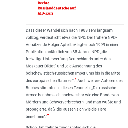
Rechte
Russlanddeutsche auf
AfD-Kurs
Dass dieser Wandel sich nach 1989 sehr langsam
vollzog, verdeutlicht etwa die NPD. Der frühere NPD-
Vorsitzende Holger Apfel beklagte noch 1999 in einer
Publikation anlässlich von 35 Jahren NPD „
die
freiwillige Unterwerfung Deutschlands unter das
Moskauer Diktat
“ und „
die Ausdehnung des
bolschewistisch-russischen Imperiums bis in die Mitte
1
des europäischen Raumes
“.
Auch weitere Autoren des
Buches stimmten in diesen Tenor ein: „
Die russische
Armee benahm sich nachweisbar wie eine Bande von
Mördern und Schwerverbrechern, und man wußte und
propagierte, daß ‚die Russen sich wie die Tiere
2
benehmen‘
.“
Schon Jahrzehnte zuvor schlug sich die