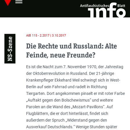
menu
Skip
Hauptmenü öffnen
to
main
content
AIB 115 - 2.2017 | 3.10.2017
NS-Szene
Die Rechte und Russland: Alte
Feinde, neue Freunde?
Einleitung
Es ist die Nacht zum 7. November 1970, der Jahrestag
der Oktoberrevolution in Russland. Der 21-jährige
Krankenpfleger Ekkehard Weil schwingt sich in West-
Berlin auf sein Fahrrad und radelt in Richtung
Tiergarten. Dort angekommen pinselt er mit roter Farbe
„
Auftakt gegen den Bolschewismus
“ und weitere
Parolen an die Wand des „Mozart-Pavillons“. Auf
Flugblättern, die er dort hinterlässt, findet sich
außerdem der Spruch „
Widerstand gegen den
Ausverkauf Deutschlands.
“ Wenige Stunden später