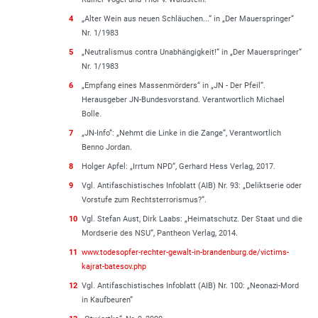
4
„Alter Wein aus neuen Schläuchen...“ in „Der Mauerspringer“
Nr. 1/1983
5
„Neutralismus contra Unabhängigkeit!“ in „Der Mauerspringer“
Nr. 1/1983
6
„Empfang eines Massenmörders“ in „JN - Der Pfeil“.
Herausgeber JN-Bundesvorstand. Verantwortlich Michael
Bolle.
7
„JN-Info“: „Nehmt die Linke in die Zange“, Verantwortlich
Benno Jordan.
8
Holger Apfel: „Irrtum NPD“, Gerhard Hess Verlag, 2017.
9
Vgl. Antifaschistisches Infoblatt (AIB) Nr. 93: „Deliktserie oder
Vorstufe zum Rechtsterrorismus?“.
10
Vgl. Stefan Aust, Dirk Laabs: „Heimatschutz. Der Staat und die
Mordserie des NSU“, Pantheon Verlag, 2014.
11
www.todesopfer-rechter-gewalt-in-brandenburg.de/victims-
kajrat-batesov.php
12
Vgl. Antifaschistisches Infoblatt (AIB) Nr. 100: „Neonazi-Mord
in Kaufbeuren“