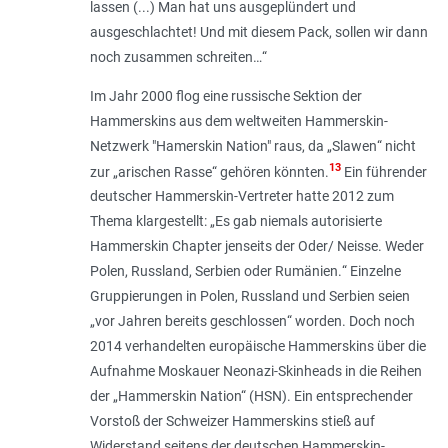
lassen (...) Man hat uns ausgeplündert und
ausgeschlachtet! Und mit diesem Pack, sollen wir dann
noch zusammen schreiten…
“
Im Jahr 2000 flog eine russische Sektion der
Hammerskins aus dem weltweiten Hammerskin-
Netzwerk "Hamerskin Nation" raus, da „
Slawen
“ nicht
13
zur „
arischen Rasse
“ gehören könnten.
Ein führender
deutscher Hammerskin-Vertreter hatte 2012 zum
Thema klargestellt: „
Es gab niemals autorisierte
Hammerskin Chapter jenseits der Oder/ Neisse. Weder
Polen, Russland, Serbien oder Rumänien.
“ Einzelne
Gruppierungen in Polen, Russland und Serbien seien
„
vor Jahren bereits geschlossen
“ worden. Doch noch
2014 verhandelten europäische Hammerskins über die
Aufnahme Moskauer Neonazi-Skinheads in die Reihen
der „Hammerskin Nation“ (HSN). Ein entsprechender
Vorstoß der Schweizer Hammerskins stieß auf
Widerstand seitens der deutschen Hammerskin-