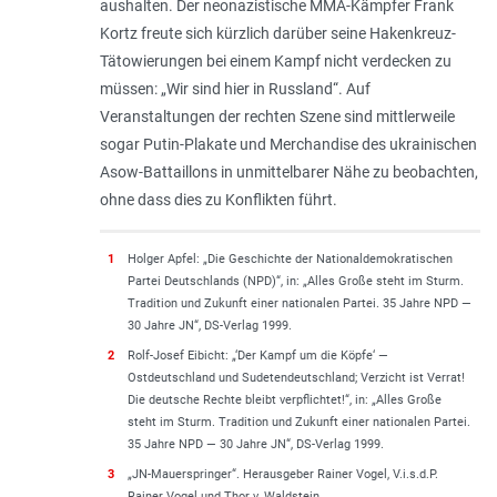
aushalten. Der neonazistische MMA-Kämpfer Frank
Kortz freute sich kürzlich darüber seine Hakenkreuz-
Tätowierungen bei einem Kampf nicht verdecken zu
müssen: „
Wir sind hier in Russland
“. Auf
Veranstaltungen der rechten Szene sind mittlerweile
sogar Putin-Plakate und Merchandise des ukrainischen
Asow-Battaillons in unmittelbarer Nähe zu beobachten,
ohne dass dies zu Konflikten führt.
1
Holger Apfel: „Die Geschichte der Nationaldemokratischen
Partei Deutschlands (NPD)“, in: „Alles Große steht im Sturm.
Tradition und Zukunft einer nationalen Partei. 35 Jahre NPD —
30 Jahre JN“, DS-Verlag 1999.
2
Rolf-Josef Eibicht: „‘Der Kampf um die Köpfe‘ —
Ostdeutschland und Sudetendeutschland; Verzicht ist Verrat!
Die deutsche Rechte bleibt verpflichtet!“, in: „Alles Große
steht im Sturm. Tradition und Zukunft einer nationalen Partei.
35 Jahre NPD — 30 Jahre JN“, DS-Verlag 1999.
3
„JN-Mauerspringer“. Herausgeber Rainer Vogel, V.i.s.d.P.
Rainer Vogel und Thor v. Waldstein.