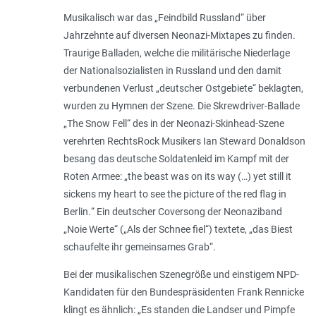
Musikalisch war das „Feindbild Russland“ über
Jahrzehnte auf diversen Neonazi-­Mixtapes zu finden.
Traurige Balladen, welche die militärische Niederlage
der Nationalsozialisten in Russland und den damit
verbundenen Verlust „
deutscher Ostgebiete
“ beklagten,
wurden zu Hymnen der Szene. Die Skrewdriver-Ballade
„The Snow Fell“ des in der Neonazi-Skinhead-Szene
verehrten RechtsRock Musikers Ian Steward Donaldson
besang das deutsche Soldatenleid im Kampf mit der
Roten Armee: „
the beast was on its way (…) yet still it
sickens my heart to see the picture of the red flag in
Berlin.
“ Ein deutscher Coversong der Neonaziband
„Noie Werte“ („Als der Schnee fiel“) textete, „
das Biest
schaufelte ihr gemeinsames Grab
“.
Bei der musikalischen Szenegröße und einstigem NPD-
Kandidaten für den Bundespräsidenten Frank Rennicke
klingt es ähnlich: „
Es standen die Landser und Pimpfe