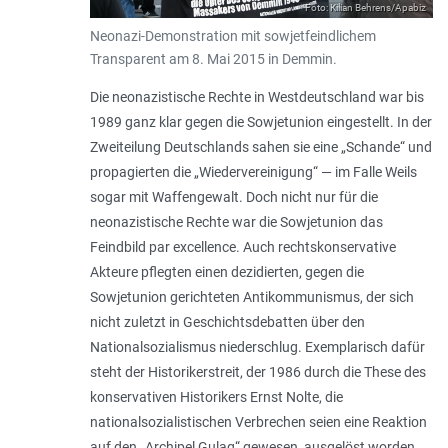
Foto: Kilian Behrens/Apabiz
Neonazi-Demonstration mit sowjetfeindlichem
Transparent am 8. Mai 2015 in Demmin.
Die neonazistische Rechte in Westdeutschland war bis
1989 ganz klar gegen die Sowjetunion eingestellt. In der
Zweiteilung Deutschlands sahen sie eine „
Schande
“ und
propagierten die „
Wiedervereinigung
“ — im Falle Weils
sogar mit Waffengewalt. Doch nicht nur für die
neonazistische Rechte war die Sowjetunion das
Feindbild par excellence. Auch rechtskonservative
Akteure pflegten einen dezidierten, gegen die
Sowjetunion gerichteten Antikommunismus, der sich
nicht zuletzt in Geschichtsdebatten über den
Nationalsozialismus niederschlug. Exemplarisch dafür
steht der Historikerstreit, der 1986 durch die These des
konservativen Historikers Ernst Nolte, die
nationalsozialistischen Verbrechen seien eine Reaktion
auf den „
Archipel Gulag
“ gewesen, ausgelöst worden