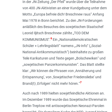
In der JN-Zeitung „Der Pfeil“ wurde über die Teilnahme
von 400 JN-Aktivisten an einer Kundgebung unter dem
Motto „
Europa befreie dich! Breschnew raus
“ Anfang
Mai 1978 in Bonn berichtet. Zu den JN-Forderungen
anläßlich des Besuches des sowjetischen Staatschef
Leonid Iljitsch Breschnew zählte „
TOD DEM
6
KOMMUNISMUS
“.
Ein „
Nationaldemokratischen
Schüler + Lehrlingsblatt
“ namens „JN-Info“ („
Sozial-
National-Antikommunistisch
“) beinhaltete zu großen
Teile Karikaturen und Texte gegen „
Bolschewiken
“ und
„
sowjetischen Panzerkommunisten
“. Das Blatt stellte
klar: „
Wir können die Phrasen von ‚Annäherung und
Entspannung‘, von ‚Sowjetischer Friedensliebe‘ und
7
Brand(t) ‚Erfolgen‘ nicht mehr hören.
“
Auch nach 1989 hielten sowjetfeindliche Aktionen an.
Im Dezember 1989 wurde das Sowjetische Ehrenmal in
Berlin-Treptow mit antisowjetischen Neonazi-Parolen
besprüht. Die damaligen Kader der NPD-Jugend Holger