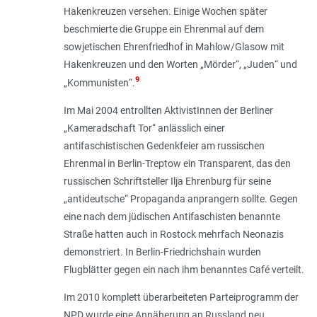
Hakenkreuzen versehen. Einige Wochen später
beschmierte die Gruppe ein Ehrenmal auf dem
sowjetischen Ehrenfriedhof in Mahlow/Glasow mit
Hakenkreuzen und den Worten „
Mörder
“, „
Juden
“ und
9
„
Kommunisten
“.
Im Mai 2004 entrollten AktivistInnen der Berliner
„Kameradschaft Tor“ anlässlich einer
antifaschistischen Gedenkfeier am russischen
Ehrenmal in Berlin-Treptow ein Transparent, das den
russischen Schriftsteller Ilja Ehrenburg für seine
„antideutsche“ Propaganda anprangern sollte. Gegen
eine nach dem jüdischen Antifaschisten benannte
Straße hatten auch in Rostock mehrfach Neonazis
demonstriert. In Berlin-Friedrichshain wurden
Flugblätter gegen ein nach ihm benanntes Café verteilt.
Im 2010 komplett überarbeiteten Parteiprogramm der
NPD wurde eine Annäherung an Russland neu