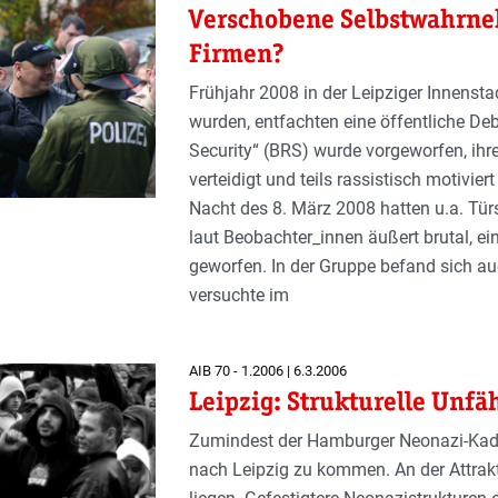
Verschobene Selbstwahrne
Firmen?
Frühjahr 2008 in der Leipziger Innenstadt
wurden, entfachten eine öffentliche De
Security“ (BRS) wurde vorgeworfen, ih
verteidigt und teils rassistisch motivie
Nacht des 8. März 2008 hatten u.a. Tür
laut Beobachter_innen äußert brutal, e
geworfen. In der Gruppe befand sich auch
versuchte im
AIB 70 - 1.2006 | 6.3.2006
Leipzig: Strukturelle Unfä
Zumindest der Hamburger Neonazi-Kade
nach Leipzig zu kommen. An der Attrakt