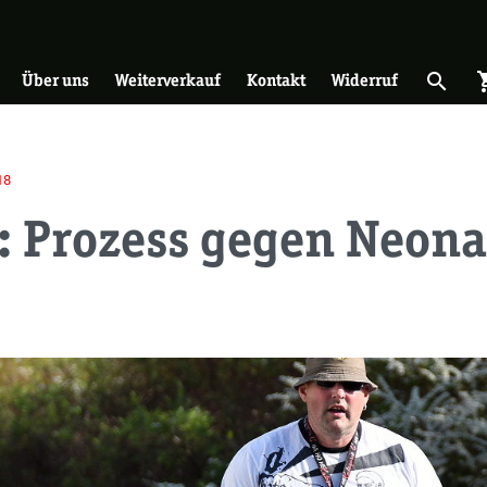
on
search
shopp
Suche 
Über uns
Weiterverkauf
Kontakt
Widerruf
18
: Prozess gegen Neona