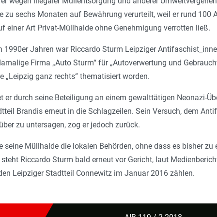
s er wegen illegaler Müllentsorgung und anderer Umweltvergehe
e zu sechs Monaten auf Bewährung verurteilt, weil er rund 100 
 einer Art Privat-Müllhalde ohne Geneh­migung verrotten ließ.
ren 1990er Jahren war Riccardo Sturm Leipziger Antifaschist_inne
damalige Firma „Auto Sturm“ für „Autoverwertung und Gebrauch
re „Leipzig ganz rechts“ thematisiert worden.
t er durch seine Beteiligung an einem gewalttätigen Neonazi-Übe
tteil Brandis erneut in die Schlagzeilen. Sein Versuch, dem Antif
rüber zu untersagen, zog er jedoch zurück.
te seine Müllhalde die lokalen Behörden, ohne dass es bisher 
steht Riccardo Sturm bald erneut vor Gericht, laut Medienbericht
den Leipziger Stadtteil Connewitz im Januar 2016 zählen.