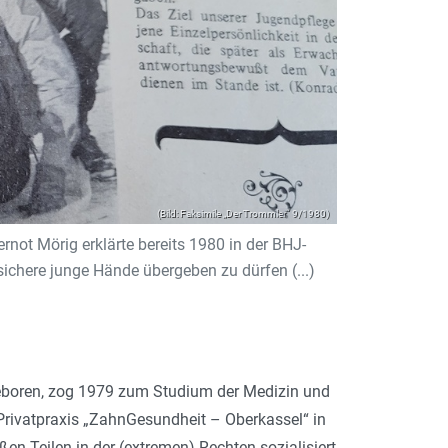
(Bild: Faksimile „Der Trommler“ 9/1980)
ernot Mörig erklärte bereits 1980 in der BHJ-
 sichere junge Hände übergeben zu dürfen (...)
eboren, zog 1979 zum Studium der Medizin und
Privatpraxis „ZahnGesundheit – Oberkassel“ in
ßen Teilen in der (extremen) Rechten sozialisiert