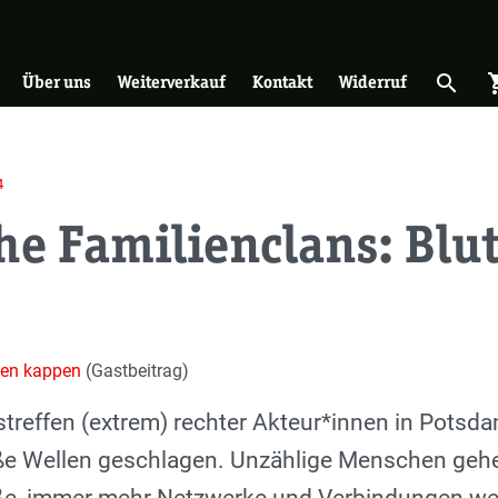
on
search
shopp
Suche 
Über uns
Weiterverkauf
Kontakt
Widerruf
4
he Familienclans: Blut 
gen kappen
(Gastbeitrag)
treffen (extrem) rechter Akteur*innen in Pots
ße Wellen geschlagen. Unzählige Menschen geh