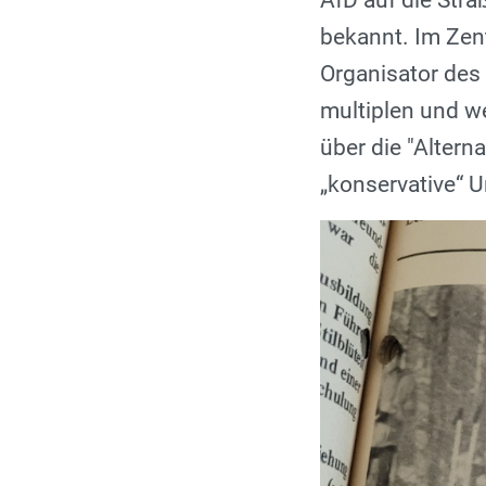
AfD auf die Str
bekannt. Im Zent
Organisator des 
multiplen und w
über die "Altern
„konservative“ U