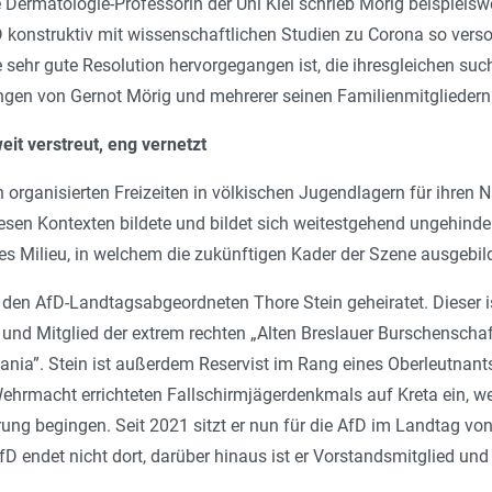
ne Dermatologie-Professorin der Uni Kiel schrieb Mörig beispiels
 konstruktiv mit wissenschaftlichen Studien zu Corona so verso
 sehr gute Resolution hervorgegangen ist, die ihresgleichen suc
ngen von Gernot Mörig und mehrerer seinen Familienmitgliedern
eit verstreut, eng vernetzt
n organisierten Freizeiten in völkischen Jugendlagern für ihren
iesen Kontexten bildete und bildet sich weitestgehend ungehinder
htes Milieu, in welchem die zukünftigen Kader der Szene ausge
 den AfD-Landtagsabgeordneten Thore Stein geheiratet. Dieser is
 und Mitglied der extrem rechten „Alten Breslauer Burschenscha
ia”. Stein ist außerdem Reservist im Rang eines Oberleutnants u
Wehrmacht errichteten Fallschirmjägerdenkmals auf Kreta ein, w
erung begingen. Seit 2021 sitzt er nun für die AfD im Landtag
D endet nicht dort, darüber hinaus ist er Vorstandsmitglied und 