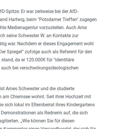
D-Spitze: Er war zeitweise bei der AfD-
oland Hartwig, beim "Potsdamer Treffen" zugegen
echte Medienagentur vorzustellen. Auch Arne
rch seine Schwester W. an Kontakte zur
h tätig war. Nachdem er dieses Engagement wohl
er Spiegel” zufolge auch als Referent für den
 stand, da er 120.000€ für "identitäre
ig auch bei verschwörungsideologischen
ist Arnes Schwester und die studierte
on am Chiemsee wohnt. Seit ihrer Hochzeit mit
e sich lokal im Elternbeirat ihres Kindergartens
i Demonstrationen als Rednerin auf, die sich
gitierten. „Wie können Sie für diesen
em Kommentar einen Versandhandel, der sich für