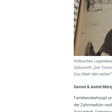
Völkisches Lagerleben 
Zeitschrift „Der Tromm
Das Werk lebt weiter!“
Gernot & Astrid Möri
Familienoberhaupt un
der Zahnmedizin nach
Düsseldorf. Gemeinsam