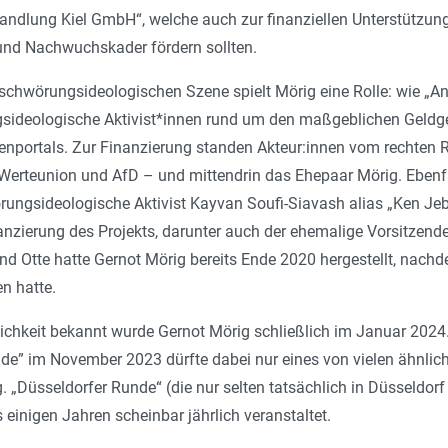
andlung Kiel GmbH“, welche auch zur finanziellen Unterstützung
und Nachwuchs­kader fördern sollten.
rschwörungsideologischen Szene spielt Mörig eine Rolle: wie „A
sideologische Aktivist*innen rund um den maßgeblichen Geldg
nportals. Zur Finanzierung standen Akteur:innen vom rechten Ra
 Werteunion und AfD – und mittendrin das Ehepaar Mörig. Ebenfa
rungsideologische Aktivist Kayvan Soufi-Siavash alias „Ken J
nanzierung des Projekts, darunter auch der ehemalige Vorsitzend
 Otte hatte Gernot Mörig bereits Ende 2020 hergestellt, nachd
n hatte.
tlichkeit bekannt wurde Gernot Mörig schließlich im Januar 2024.
de” im November 2023 dürfte dabei nur eines von vielen ähnlich
. „Düsseldorfer Runde“ (die nur selten tatsächlich in Düsseldorf 
 einigen Jahren scheinbar jährlich veranstaltet.