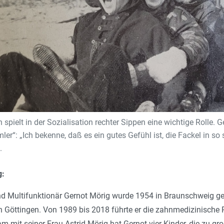
spielt in der Sozialisation rechter Sippen eine wichtige Rolle. G
ler“: „Ich bekenne, daß es ein gutes Gefühl ist, die Fackel in so
.
g:
d Multifunktionär Gernot Mörig wurde 1954 in Braunschweig g
 Göttingen. Von 1989 bis 2018 führte er die zahnmedizinische 
 mit seiner Frau Astrid Mörig hat Gernot vier Kinder, die zu gro