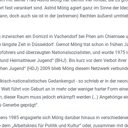
t fest verankert sind. Astrid Mörig agiert ganz im Sinne der Ide
ann, doch auch sie ist in der (extremen) Rechten äußerst umtr
inzwischen ein Domizil in Vachendorf bei Prien am Chiemsee unt
 längste Zeit in Düsseldorf. Gernot Mörig trat schon in frühen 
pführers und überzeugten Nationalsozialisten, und wurde 1975 i
und Heimattreuer Jugend“ (BHJ). Bis kurz vor dem Verbot ihrer
chen Jugend“ (HDJ) 2009 blieb Mörig diesem Netzwerk verbund
völkisch-nationalistisches Gedankengut - so schrieb er in der neo
Welt führt von Geburt an in mehr oder weniger harter Form ein
 dieser Raum muss jedoch erkämpft werden (…) Angehörige ein
 Generbe geprägt“.
ns 1985 engagierte sich Mörig darüber hinaus in verschiedenen
 dem „Arbeitskreis für Politik und Kultur“ oder, zusammen mit d