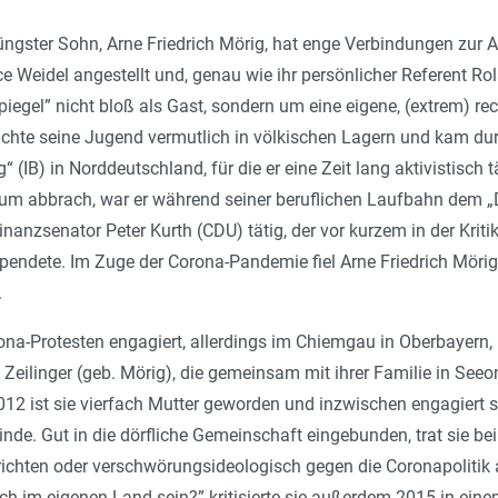
ngster Sohn, Arne Friedrich Mörig, hat enge Verbindungen zur Af
e Weidel angestellt und, genau wie ihr persönlicher Referent R
piegel” nicht bloß als Gast, sondern um eine eigene, (extrem) r
achte seine Jugend vermutlich in völkischen Lagern und kam du
“ (IB) in Norddeutschland, für die er eine Zeit lang aktivistisc
ium abbrach, war er während seiner beruflichen Laufbahn dem „D
nanzsenator Peter Kurth (CDU) tätig, der vor kurzem in der Kritik
spendete. Im Zuge der Corona-Pandemie fiel Arne Friedrich Mör
.
ona-Protesten engagiert, allerdings im Chiemgau in Oberbayern, 
Zeilinger (geb. Mörig), die gemeinsam mit ihrer Familie in See
012 ist sie vierfach Mutter geworden und inzwischen engagiert si
inde. Gut in die dörfliche Gemeinschaft eingebunden, trat sie be
chten oder verschwörungsideologisch gegen die Corona­politik a
h im eigenen Land sein?” kritisierte sie außerdem 2015 in ein