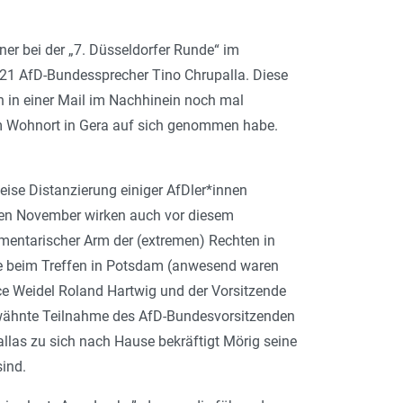
ner bei der „7. Düsseldorfer Runde“ im
021 AfD-Bundessprecher Tino Chrupalla. Diese
 in einer Mail im Nachhinein noch mal
em Wohnort in Gera auf sich genommen habe.
eise Distanzierung einiger AfDler*innen
nen November wirken auch vor diesem
mentarischer Arm der (extremen) Rechten in
re beim Treffen in Potsdam (anwesend waren
ce Weidel Roland Hartwig und der Vorsitzende
erwähnte Teilnahme des AfD-Bundesvorsitzenden
llas zu sich nach Hause bekräftigt Mörig seine
sind.