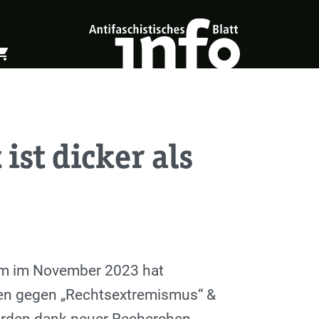
ing_cart
öffnen
Warenkorb öffnen
ist dicker als
dam im November 2023 hat
en gegen „Rechtsextremismus“ &