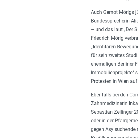
Auch Gernot Mörigs jü
Bundessprecherin Alic
– und das laut „Der S
Friedrich Mörig verbr
„Identitären Bewegung
für sein zweites Stud
ehemaligen Berliner Fi
Immobilienprojekte" 
Protesten in Wien auf
Ebenfalls bei den Cor
Zahnmedizinerin Inka 
Sebastian Zeilinger 2
oder in der Pfarrgeme
gegen Asylsuchende ri
Bevölkerungsaustausc