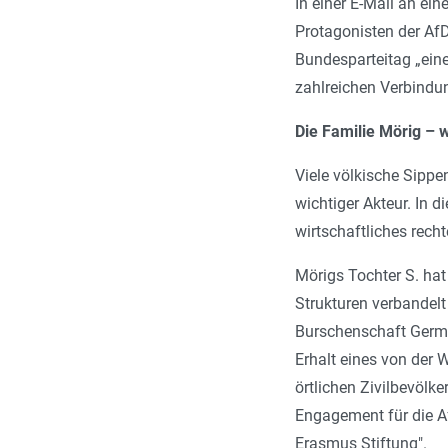
In einer E-Mail an ei
Protagonisten der AfD
Bundesparteitag „eine
zahlreichen Verbindu
Die Familie Mörig – w
Viele völkische Sippe
wichtiger Akteur. In d
wirtschaftliches rec
Mörigs Tochter S. hat
Strukturen verbandelt
Burschenschaft German
Erhalt eines von der 
örtlichen Zivilbevölk
Engagement für die Af
Erasmus Stiftung".