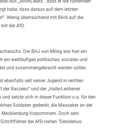
weise laut „AnonLeaks”, dass er die führenden
rgt habe, dass daraus auf dem letzten
ht“. Wenig überraschend mit Blick auf die
 mit der AfD.
 Nachwuchs. Der BHJ von Mörig war hier ein
t ein weitläufiges politisches, soziales und
bildet und zusammengebracht werden sollen.
t ebenfalls seit seiner Jugend in rechten
ft der Raczeks” und der „Halle-Leobener
nd setzte sich in dieser Funktion u.a. für den
elches Soldaten gedenkt, die Massaker an der
 von Mecklenburg-Vorpommern. Doch sein
Schriftführer der AfD-nahen "Desiderius-