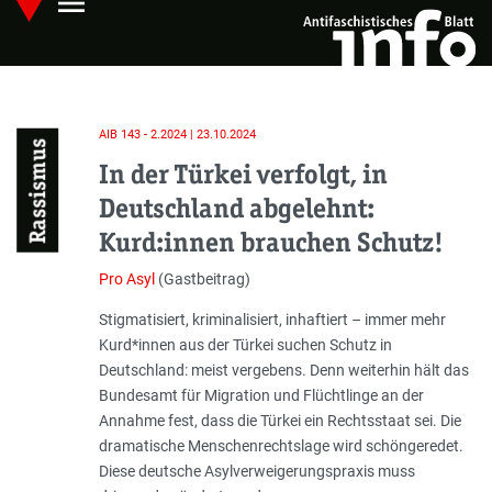
menu
Skip
Hauptmenü öffnen
to
main
content
AIB 143 - 2.2024 | 23.10.2024
Rassismus
In der Türkei verfolgt, in
Deutschland abgelehnt:
Kurd:innen brauchen Schutz!
Pro Asyl
(Gastbeitrag)
Einleitung
Stigmatisiert, kriminalisiert, inhaftiert – immer mehr
Kurd*innen aus der Türkei suchen Schutz in
Deutschland: meist vergebens. Denn weiterhin hält das
Bundesamt für Migration und Flüchtlinge an der
Annahme fest, dass die Türkei ein Rechtsstaat sei. Die
dramatische Menschenrechtslage wird schöngeredet.
Diese deutsche Asylverweigerungspraxis muss