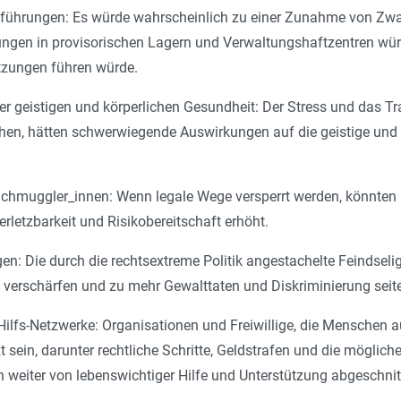
führungen: Es würde wahrscheinlich zu einer Zunahme von Zwa
gen in provisorischen Lagern und Verwaltungshaftzentren würd
tzungen führen würde.
der geistigen und körperlichen Gesundheit: Der Stress und das
hen, hätten schwerwiegende Auswirkungen auf die geistige und 
Schmuggler_innen: Wenn legale Wege versperrt werden, könnt
rletzbarkeit und Risikobereitschaft erhöht.
en: Die durch die rechtsextreme Politik angestachelte Feindseli
verschärfen und zu mehr Gewalttaten und Diskriminierung seite
ilfs-Netzwerke: Organisationen und Freiwillige, die Menschen au
 sein, darunter rechtliche Schritte, Geldstrafen und die mögli
weiter von lebenswichtiger Hilfe und Unterstützung abgeschnit