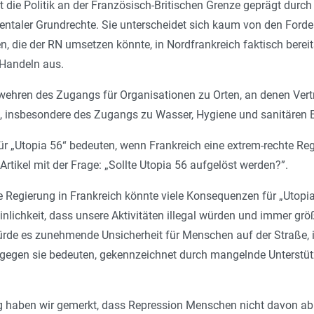
st die Politik an der Französisch-Britischen Grenze geprägt du
taler Grundrechte. Sie unterscheidet sich kaum von den Forde
 die der RN umsetzen könnte, in Nordfrankreich faktisch bereits 
Handeln aus.
wehren des Zugangs für Organisationen zu Orten, an denen Vert
, insbesondere des Zugangs zu Wasser, Hygiene und sanitären 
für „Utopia 56“ bedeuten, wenn Frankreich eine extrem-rechte 
n Artikel mit der Frage: „Sollte Utopia 56 aufgelöst werden?”.
te Regierung in Frankreich könnte viele Konsequenzen für „Utopi
nlichkeit, dass unsere Aktivitäten illegal würden und immer größ
ürde es zunehmende Unsicherheit für Menschen auf der Straße, 
lt gegen sie bedeuten, gekennzeichnet durch mangelnde Unterstü
g haben wir gemerkt, dass Repression Menschen nicht davon abhä