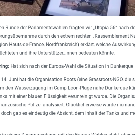
en Runde der Parlamentswahlen fragten wir „Utopia 56“ nach d
erungsübernahme durch den extrem rechten „Rassemblement Nati
ion Hauts-de-France, Nordfrankreich) erklärt, welche Auswirkun
lüchteten und ihre Unterstützer_innen bedeuten könnte.
ring:
Hat sich nach der Europa-Wahl die Situation in Dunkerque
 14. Juni hat die Organisation Roots (eine Grassroots-NGO, die
ch um den Wasserzugang im Camp Loon-Plage nahe Dunkerque kümme
s mit einer blauen Flüssigkeit verunreinigt wurde. Die Organisa
 französische Polizei analysiert. Glücklicherweise wurde nieman
n, doch gab es eindeutig die Absicht, dem Inhalt der Tanks un
es in einem Zusammenhang mit den Europa-Wahlen steht, aber es