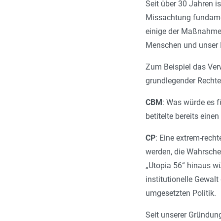
Seit über 30 Jahren i
Missachtung fundamen
einige der Maßnahmen,
Menschen und unser 
Zum Beispiel das Ver
grundlegender Rechte
CBM
: Was würde es 
betitelte bereits eine
CP
: Eine extrem-rech
werden, die Wahrschei
„Utopia 56“ hinaus w
institutionelle Gewa
umgesetzten Politik.
Seit unserer Gründun