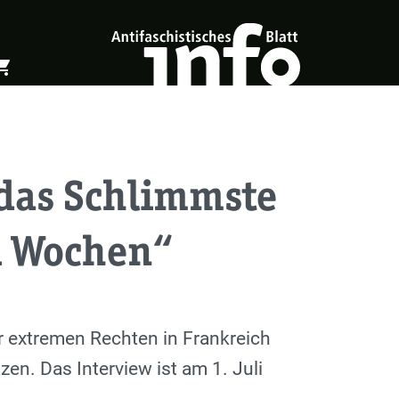
ing_cart
öffnen
Warenkorb öffnen
 das Schlimmste
d Wochen“
r extremen Rechten in Frankreich
en. Das Interview ist am 1. Juli