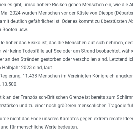
n es gibt, umso höhere Risiken gehen Menschen ein, wie die Ab
 Mai 2024 wurden Menschen vor der Küste von Dieppe (Départeme
amit deutlich gefährlicher ist. Oder es kommt zu überstürzten Ab
n Booten usw.
: Je höher das Risiko ist, das die Menschen auf sich nehmen, de
 wir keine Todesfälle auf See oder am Strand beobachtet, wäh
 an den Stränden gestorben oder verschollen sind. Letztendlich 
n Halbjahr 2023 sind, laut
er Regierung, 11.433 Menschen im Vereinigten Königreich angeko
n, 13.500.
itik an der Französisch-Britischen Grenze ist bereits zum Schlim
erstärken und zu einer noch größeren menschlichen Tragödie fü
rde nicht das Ende unseres Kampfes gegen extrem rechte Ideen u
und für menschliche Werte bedeuten.