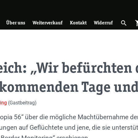
on
search
shopp
Suche 
Über uns
Weiterverkauf
Kontakt
Widerruf
ich: „Wir befürchten
e kommenden Tage un
ring
(Gastbeitrag)
Utopia 56“ über die mögliche Machtübernahme de
ngen auf Geflüchtete und jene, die sie unterstütz