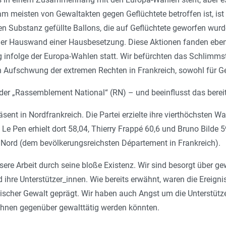
am meisten von Gewaltakten gegen Geflüchtete betroffen ist, ist 
n Substanz gefüllte Ballons, die auf Geflüchtete geworfen wurd
r Hauswand einer Hausbesetzung. Diese Aktionen fanden ebenf
infolge der Europa-Wahlen statt. Wir befürchten das Schlimm
Aufschwung der extremen Rechten in Frankreich, sowohl für Gefl
 der „Rassemblement National“ (RN) – und beeinflusst das bereit
räsent in Nordfrankreich. Die Partei erzielte ihre vierthöchsten 
 Le Pen erhielt dort 58,04, Thierry Frappé 60,6 und Bruno Bilde 
 Nord (dem bevölkerungsreichsten Département in Frankreich).
sere Arbeit durch seine bloße Existenz. Wir sind besorgt über g
 ihre Unterstützer_innen. Wie bereits erwähnt, waren die Ereigni
ischer Gewalt geprägt. Wir haben auch Angst um die Unterstütze
 ihnen gegenüber gewalttätig werden könnten.