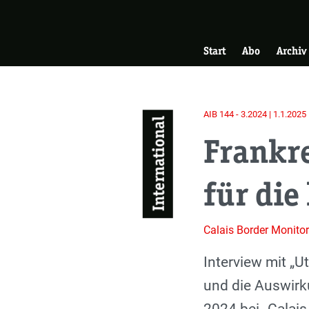
Skip
Zur Startseite
to
Hauptnavigati
main
Start
Abo
Archiv
content
AIB 144 - 3.2024 | 1.1.2025
International
Frankre
für di
Calais Border Monito
Einleitung
Interview mit „
und die Auswirku