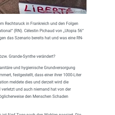
(Bild: Screenshot von lavoixdunord.fr)
em Rechtsruck in Frankreich und den Folgen
onal“ (RN). Célestin Pichaud von „Utopia 56“
gen das Szenario bereits hat und was eine RN-
 bzw. Grande-Synthe verändert?
 sanitäre und hygienische Grundversorgung
rt, festgestellt, dass einer ihrer 1000-Liter
tion meldete dies und derzeit wird die
d verletzt und auch niemand hat von der
d möglicherweise den Menschen Schaden
 ist fünf Tage nach den Wahlen passiert. Die