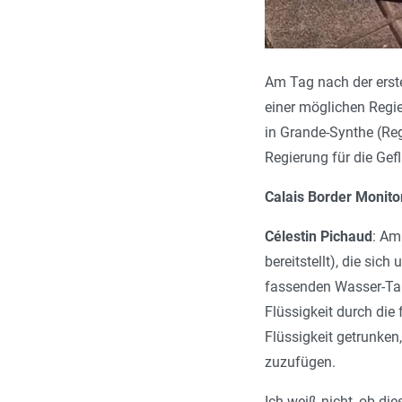
Am Tag nach der erst
einer möglichen Regi
in Grande-Synthe (Reg
Regierung für die Gef
Calais Border Monito
Célestin Pichaud
: Am
bereitstellt), die si
fassenden Wasser-Tank
Flüssigkeit durch die
Flüssigkeit getrunke
zuzufügen.
Ich weiß nicht, ob di