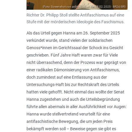
(Foto: Screenshot von ardmediathek.de, 19.02.2025 ∙ BR24/BR)
Richter Dr. Philipp Stoll stellte Antifaschismus auf eine
Stufe mit der mörderischen Ideologie des Faschismus.
Als das Urteil gegen Hanna am 26. September 2025
verkündet wurde, stand vielen der solidarischen
Genoss*innen im Gerichtssaal der Schock ins Gesicht
geschrieben. Fünf Jahre Haft waren zwar für Viele
nicht überraschend, denn der Prozess war geprägt von
einer radikalen Dämonisierung von Antifaschismus,
doch zumindest auf eine Entlassung aus der
Untersuchungs-Haft bis zur Rechtskraft des Urteils
hatten viele gehofft. Nicht einmal das wollte der Senat
Hanna zugestehen und auch die Urteilsbegründung
führte allen abermals in aller Ausführlichkeit vor Augen:
Hanna wurde stellvertretend verurteilt für eine
antifaschistische Bewegung, die um jeden Preis
bekämpft werden soll – Beweise gegen sie gibt es