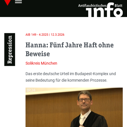
menu
Skip
Hauptmenü öffnen
to
main
content
AIB 149 - 4.2025 | 12.3.2026
Repression
Hanna: Fünf Jahre Haft ohne
Beweise
Solikreis München
Einleitung
Das erste deutsche Urteil im Budapest-Komplex und
seine Bedeutung für die kommenden Prozesse.