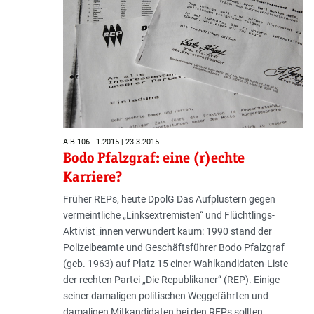
AIB 106 - 1.2015 | 23.3.2015
Bodo Pfalzgraf: eine (r)echte
Karriere?
Früher REPs, heute DpolG Das Aufplustern gegen
vermeintliche „Linksextremisten“ und Flüchtlings-
Aktivist_innen verwundert kaum: 1990 stand der
Polizeibeamte und Geschäftsführer Bodo Pfalzgraf
(geb. 1963) auf Platz 15 einer Wahlkandidaten-Liste
der rechten Partei „Die Republikaner“ (REP). Einige
seiner damaligen politischen Weggefährten und
damaligen Mitkandidaten bei den REPs sollten