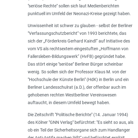
"seriöse Rechte" sollen sich laut Medienberichten
punktuell im Umfeld der Neonazi-Kreise gezeigt haben.
Unwissenheit ist schwer zu glauben - selbst der Berliner
"Verfassungschutzbericht" von 1993 berichtete, das
sich der „Förderkreis Gerhard Kaindl“ auf Initiative des
vom VS als rechtsextem eingestuften „Hoffmann von
Fallersleben-Bildungswerk“ (HvFB) gegründet habe.
Das stört einige "seriöse" Berliner Bürger scheinbar
wenig. So sollen sich der Professor Klaus M. von der
"Hochschule der Künste Berlin" (HdK) in Berlin und ein
Berliner Landesschulrat (a.D.), der offenbar auch im
gehobenen rechten Westberliner Vereinswesen
auftaucht, in diesem Umfeld bewegt haben.
Die Zeitschrift "Politische Berichte" (14. Januar 1994)
des Kölner "GNN Verlag" befürchtet: "Es sieht so aus, als
ob ein Teil der Sicherheitsorgane sich zum Handlanger
der Anti-Antifa machen läßt" und befürchtet explizit