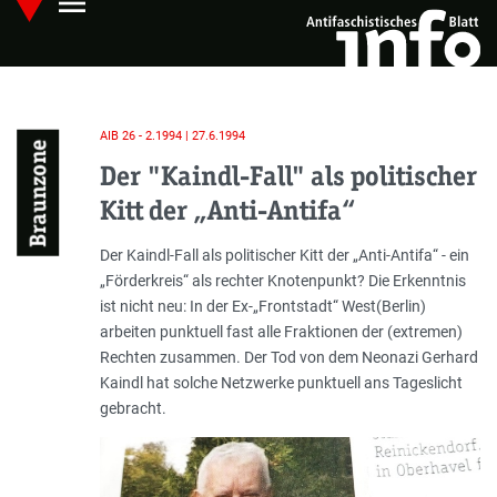
menu
Skip
Hauptmenü öffnen
to
main
content
AIB 26 - 2.1994 | 27.6.1994
Braunzone
Der "Kaindl-Fall" als politischer
Kitt der „Anti-Antifa“
Einleitung
Der Kaindl-Fall als politischer Kitt der „Anti-Antifa“ - ein
„Förderkreis“ als rechter Knotenpunkt? Die Erkenntnis
ist nicht neu: In der Ex-„Frontstadt“ West(Berlin)
arbeiten punktuell fast alle Fraktionen der (extremen)
Rechten zusammen. Der Tod von dem Neonazi Gerhard
Kaindl hat solche Netzwerke punktuell ans Tageslicht
gebracht.