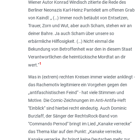
Wiener Autor Konrad Windisch zitierte die Rede des
Berliner Neonazis Karl-Heinz Panteleit am offenen Grab
von Kaindl: „ (…) Immer noch betäubt von Entsetzen,
Trauer, Zorn und Wut, aber auch Scham, stehen wir an
deiner Bahre. Ja auch Scham über unsere so
erbärmliche Hilflosigkeit. (…) Nicht einmal die
Bekundung von Betroffenheit war den in diesem Staat
Verantwortlichen die heimtückische Mordtat an dir
1
wert.“
Was in (extrem) rechten Kreisen immer wieder anklingt -
das Rachemotiv legitimiere ein Vorgehen gegen den
„antifaschistischen Feind“ - hat viele Stimmen und
Motive. Die Comic-Zeichnungen im Anti-Antifa-Heft
"Einblick" sind hierbei recht eindeutig. Auch Dominic
Burzlaff, der Sänger der RechtsRock-Band von
"Commando Pernod" bringt im Lied „Kanake verrecke“
das Thema klar auf den Punkt: „Kanake verrecke,
Kanake verrecke, ihr bringt keine Deutschen mehr zur