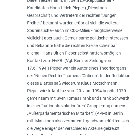
Dieter Heckelmann, mit dem Ex-„Republikaner“-
Kandidaten Hans-Ulrich Pieper („Dienstags-
Gesprächs“) und Vertretern der rechten "Jungen
Freiheit" bekannt wurden erübrigt sich die weitere
Spurensuche - auch im CDU-Milieu - möglicherweise
vielleicht aber auch: Gemeinsame politische Interessen
und Bekannte hatte die rechten Kreise scheinbar
allemal. Hans Ulrich Pieper selbst hatte womöglich
Kontakt zum HvFB. (Vgl. Berliner Zeitung vom
17.6.1994.) Pieper war ein Autor eines Theorieorgans
der "Neuen Rechten" namens "Criticon". In der Redaktion
dieses Blattes saß wiederum Klaus Motschmann.
Pieper wirkte laut taz vom 20. Juni 1994 bereits 1970
gemeinsam mit Sven Tomas Frank und Frank Schwerdt
in einer "nationalrevolutionären" Gruppierung namens
„Außerparlamentarischen Mitarbeit“ (APM) in Berlin
mit. Man kann also vermuten: Irgendwann dürften sich
die Wege einiger der verschieden Akteure gekreuzt