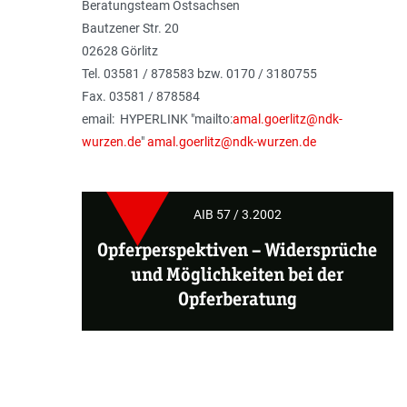
Beratungsteam Ostsachsen
Bautzener Str. 20
02628 Görlitz
Tel. 03581 / 878583 bzw. 0170 / 3180755
Fax. 03581 / 878584
email: HYPERLINK "mailto:
amal.goerlitz@ndk-
wurzen.de
"
amal.goerlitz@ndk-wurzen.de
AIB 57 / 3.2002
Opferperspektiven
–
Widersprüche
und Möglichkeiten bei der
Opferberatung