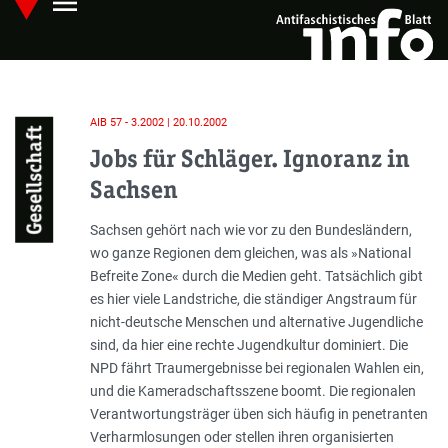
menu
Skip
Hauptmenü öffnen
to
main
content
AIB 57 - 3.2002 | 20.10.2002
Gesellschaft
Jobs für Schläger. Ignoranz in
Sachsen
Einleitung
Sachsen gehört nach wie vor zu den Bundesländern,
wo ganze Regionen dem gleichen, was als »National
Befreite Zone« durch die Medien geht. Tatsächlich gibt
es hier viele Landstriche, die ständiger Angstraum für
nicht-deutsche Menschen und alternative Jugendliche
sind, da hier eine rechte Jugendkultur dominiert. Die
NPD fährt Traumergebnisse bei regionalen Wahlen ein,
und die Kameradschaftsszene boomt. Die regionalen
Verantwortungsträger üben sich häufig in penetranten
Verharmlosungen oder stellen ihren organisierten