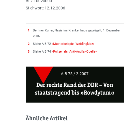
BLZ 10020000
Stichwort: 12.12.2006
1
Berliner Kurier, Nazis ins Krankenhaus geprügelt, 1. Dezember
2006.
2
Siehe AIB 72
»Musterbeispiel Weitlingkiez«
3
Siehe AIB 74
»Polizei als ›Anti-Antifa‹-Quelle«
AIB 75 / 2.2007
Der rechte Rand der DDR –
Von
staatstragend bis »Rowdytum«
Ähnliche Artikel