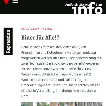
menu
Skip
Hauptmenü öffnen
to
main
content
AIB 75 - 2.2007 | 17.6.2007
Repression
Einer für Alle!?
Einleitung
Dem Berliner Antifaschisten Matthias Z., von
FreundInnen und KollegInnen »Matti« genannt, war
vorgeworfen worden, an einer Auseinandersetzung mit
zwei Neonazis in Berlin-Lichtenberg beteiligt gewesen
zu sein. Die Neonazis wurden dabei leicht verletzt.
Wegen »versuchten Totschlags« wurde er fast 2
Wochen später verhaftet und saß 101 Tage in
Untersuchungshaft. Polizei und Justiz setzten alles an
eine harte Verurteilung, ihm drohten mehrere Jahre
Haft.