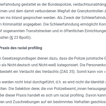
ierfahndung gestattet es der Bundespolizei, verdachtsunabhäng
en und dem damit verbundenen Wegfall der Grenzkontrollen zw
zen ins Inland gesprochen werden. Als Zweck der Schleierfahn
 Kriminalität angegeben. Die Schleierfahndung ermöglicht Kontr
f sogenannten Transitstrecken und in öffentlichen Einrichtungen
äfen (§ 23 BpolG).
raxis des racial profiling
n Gesetzesgrundlagen dienen dazu, dass die Polizei juristisc
sie als Nicht-deutsch und Nicht-weiß kategorisiert. Die Personenk
 besteht ein Verdacht des Verdachts (ZAG 35). Somit kann von 
n werden nicht total durchgeführt, d.h. es wird nicht die Identität
ten. Die Selektion derer, die von Polizeibeamt_innen herausgeg
 Bei dieser Praxis handelt es sich um racial profiling. Davon ka
n und Zuschreibungen auf ein bestimmtes Verhalten geschloss