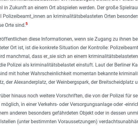
in Zukunft an einem Ort abspielen werden. Der große Spielraum, d
Polizeibeamt_innen an kriminalitätsbelasteten Orten besonders m
5
e Orte sind.
eröffentlichen diese Informationen, wenn sie Zugang zu ihnen 
teter Ort ist, ist die konkrete Situation der Kontrolle: Polizeibe
ird manchmal, dass er_sie sich an einem kriminalitätsbelasteten 
die Polizei als kriminalitätsbelastet einstuft. Laut der Berliner
sind mit hoher Wahrscheinlichkeit momentan bekannte kriminalitä
z, der Alexanderplatz, der Weinbergspark, der Breitscheidplatz 
arüber hinaus noch weitere Vorschriften, die von der Polizei für s
e möglich, in einer Verkehrs- oder Versorgungsanlage oder -einric
em anderen besonders gefährdeten Objekt oder in dessen unmitt
llstellen (unter bestimmten Voraussetzungen) verdachtsunabhäng