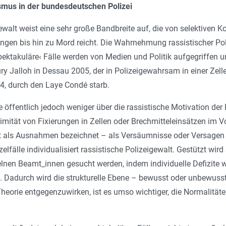
ismus in der bundesdeutschen Polizei
ewalt weist eine sehr große Bandbreite auf, die von selektiven K
gen bis hin zu Mord reicht. Die Wahrnehmung rassistischer Poliz
pektakuläre‹ Fälle werden von Medien und Politik aufgegriffen un
ury Jalloh in Dessau 2005, der in Polizeigewahrsam in einer Zelle
4, durch den Laye Condé starb.
 öffentlich jedoch weniger über die rassistische Motivation der P
imität von Fixierungen in Zellen oder Brechmitteleinsätzen im V
 als Ausnahmen bezeichnet – als Versäumnisse oder Versagen 
elfälle individualisiert rassistische Polizeigewalt. Gestützt wird
lnen Beamt_innen gesucht werden, indem individuelle Defizite wi
n. Dadurch wird die strukturelle Ebene – bewusst oder unbewuss
Theorie entgegenzuwirken, ist es umso wichtiger, die Normalitäte