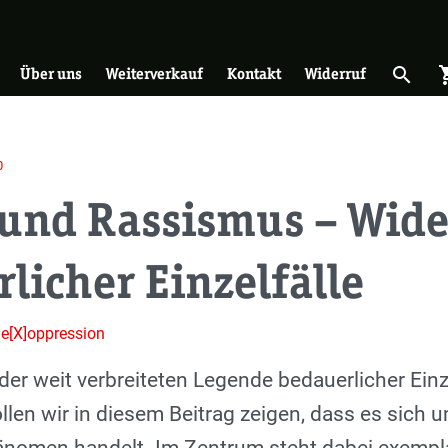
on
search
shopp
Suche 
Über uns
Weiterverkauf
Kontakt
Widerruf
0
 und Rassismus – Wid
licher Einzelfälle
de[X]oppression
r weit verbreiteten Legende bedauerlicher Einze
llen wir in diesem Beitrag zeigen, dass es sich u