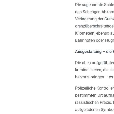
Die sogenannte Schle
das Schengen-Abkomm
Verlagerung der Gren
grenzüberschreitenden
Kilometern, ebenso au
Bahnhöfen oder Flugh
Ausgestaltung – die P
Die oben aufgeführte
kriminalisieren, die 
hervorzubringen – es
Polizeiliche Kontrolle
bestimmten Ort aufhal
rassistischen Praxis.
aufgeladenen Symbole