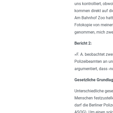
uns kontrolliert, obw
kommen direkt auf dic
Am Bahnhof Zoo hatte 
Fotokopie von meinem
genommen, mich zwei 
Bericht 2:
»F. A. beobachtet zwe
Polizeibeamten an und
argumentiert, dass ›n
Gesetzliche Grundla
Unterschiedliche gese
Menschen festzustellen
darf die Berliner Poli
ASOG). Um einen solche