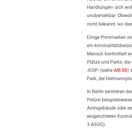
Handlungen‹ sich wohl 
unübersehbar. Obwohl 
nicht bekannt, wo dies
Einige Printmedien v
ein kriminalitätsbelas
Mensch kontrolliert w
Plätze und Parks, die 
›KOP‹ (siehe
AIB 88
) 
Park, der Hermannplat
In Berlin existieren d
Polizei beispielsweis
Amtsgebäude oder ein
eingerichteten Kontro
3 ASOG).