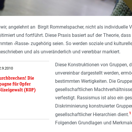
r, angelehnt an Birgit Rommelspacher, nicht als individuelle Voru
itimiert und fortführt. Diese Praxis basiert auf der Theorie, da
mten ›Rasse‹ zugehörig seien. So werden soziale und kulturelle 
eschrieben und als unveränderlich und vererbbar markiert.
Diese Konstruktionen von Gruppen, d
2.9.2010
unvereinbar dargestellt werden, ermö
urchbrechen! Die
bestimmten Wertigkeiten. Die Grupp
pagne für Opfer
gesellschaftlichen Machtverhältniss
olizeigewalt (KOP)
verfestigt. Rassismus ist also ein ges
Diskriminierung konstruierter Gruppe
1
gesellschaftlicher Hierarchien dient.
Folgenden Grundlagen und Merkmale r