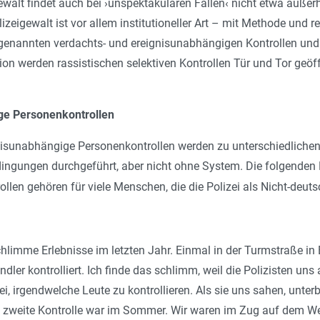
ewalt findet auch bei ›unspektakulären Fällen‹ nicht etwa auße
olizeigewalt ist vor allem institutioneller Art – mit Methode un
genannten verdachts- und ereignisunabhängigen Kontrollen und
ion werden rassistischen selektiven Kontrollen Tür und Tor geöff
e Personenkontrollen
isunabhängige Personenkontrollen werden zu unterschiedlichen Z
ingungen durchgeführt, aber nicht ohne System. Die folgenden B
llen gehören für viele Menschen, die die Polizei als Nicht-deut
hlimme Erlebnisse im letzten Jahr. Einmal in der Turmstraße in 
ler kontrolliert. Ich finde das schlimm, weil die Polizisten uns
i, irgendwelche Leute zu kontrollieren. Als sie uns sahen, unter
Die zweite Kontrolle war im Sommer. Wir waren im Zug auf dem 