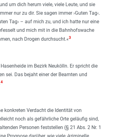
nd um dich herum viele, viele Leute, und sie
immer nur zu dir. Sie sagen immer ›Guten Tag‹.
en Tag‹ – auf mich zu, und ich hatte nur eine
fesselt und mich mit in die Bahnhofswache
3
mmen, nach Drogen durchsucht.«
 Hasenheide im Bezirk Neukölln. Er spricht die
en sei. Das bejaht einer der Beamten und
4
«
e konkreten Verdacht die Identität von
leicht noch als gefährliche Orte geläufig sind,
altenden Personen feststellen (§ 21 Abs. 2 Nr. 1
ine Prognose darüber, wie viele ›kriminelle