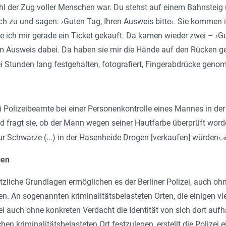
ohl der Zug voller Menschen war. Du stehst auf einem Bahnsteig u
h zu und sagen: ›Guten Tag, Ihren Ausweis bitte‹. Sie kommen 
ich mir gerade ein Ticket gekauft. Da kamen wieder zwei – ›Gut
 Ausweis dabei. Da haben sie mir die Hände auf den Rücken ge
Stunden lang festgehalten, fotografiert, Fingerabdrücke geno
i Polizeibeamte bei einer Personenkontrolle eines Mannes in der
 fragt sie, ob der Mann wegen seiner Hautfarbe überprüft word
ur Schwarze (...) in der Hasenheide Drogen [verkaufen] würden‹.
gen
tzliche Grundlagen ermöglichen es der Berliner Polizei, auch ohn
. An sogenannten kriminalitätsbelasteten Orten, die einigen viel
zei auch ohne konkreten Verdacht die Identität von sich dort aufh
n kriminalitätsbelasteten Ort festzulegen, erstellt die Polizei e