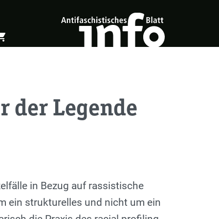
ing_cart
öffnen
Warenkorb öffnen
er der Legende
lfälle in Bezug auf rassistische
m ein strukturelles und nicht um ein