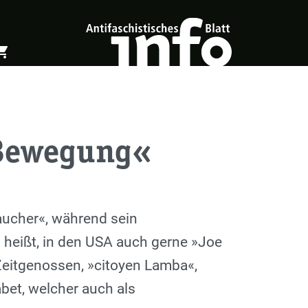
ing_cart
öffnen
Warenkorb öffnen
 Bewegung«
ucher«, während sein
 heißt, in den USA auch gerne »Joe
Zeitgenossen, »citoyen Lamba«,
bet, welcher auch als