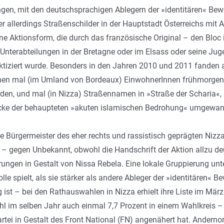
ngen, mit den deutschsprachigen Ablegern der »identitären« Bew
 allerdings Straßenschilder in der Hauptstadt Österreichs mit A
ine Aktionsform, die durch das französische Original – den Bloc 
 Unterabteilungen in der Bretagne oder im Elsass oder seine Jug
aktiziert wurde. Besonders in den Jahren 2010 und 2011 fanden 
denen mal (im Umland von Bordeaux) EinwohnerInnen frühmorgen
rden, und mal (in Nizza) Straßennamen in »Straße der Scharia«
cke der behaupteten »akuten islamischen Bedrohung« umgewan
e Bürgermeister des eher rechts und rassistisch geprägten Nizza,
t – gegen Unbekannt, obwohl die Handschrift der Aktion allzu deu
rungen in Gestalt von Nissa Rebela. Eine lokale Gruppierung unt
lle spielt, als sie stärker als andere Ableger der »identitären« B
 ist – bei den Rathauswahlen in Nizza erhielt ihre Liste im März 
 im selben Jahr auch einmal 7,7 Prozent in einem Wahlkreis – u
tei in Gestalt des Front National (FN) angenähert hat. Andern