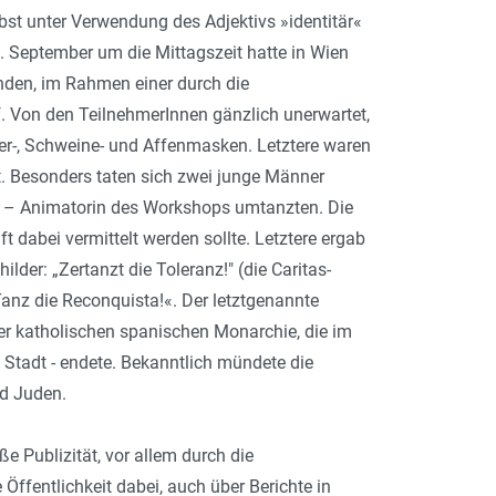
st unter Verwendung des Adjektivs »identitär«
9. September um die Mittagszeit hatte in Wien
den, im Rahmen einer durch die
rf. Von den TeilnehmerInnen gänzlich unerwartet,
er-, Schweine- und Affenmasken. Letztere waren
. Besonders taten sich zwei junge Männer
rze – Animatorin des Workshops umtanzten. Die
dabei vermittelt werden sollte. Letztere ergab
der: „Zertanzt die Toleranz!" (die Caritas-
Tanz die Reconquista!«. Der letztgenannte
er katholischen spanischen Monarchie, die im
Stadt - endete. Bekanntlich mündete die
nd Juden.
e Publizität, vor allem durch die
 Öffentlichkeit dabei, auch über Berichte in