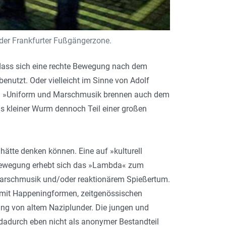
 der Frankfurter Fußgängerzone.
 dass sich eine rechte Bewegung nach dem
enutzt. Oder vielleicht im Sinne von Adolf
ats: »Uniform und Marschmusik brennen auch dem
als kleiner Wurm dennoch Teil einer großen
ätte denken können. Eine auf »kulturell
ewegung erhebt sich das »Lambda« zum
 Marschmusik und/oder reaktionärem Spießertum.
ch mit Happeningformen, zeitgenössischen
rung von altem Naziplunder. Die jungen und
 dadurch eben nicht als anonymer Bestandteil