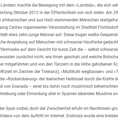
 Ländern machte die Bewegung mit dem »Lambda«, die sich selb
Anfang Oktober 2012 in der Öffentlichkeit von sich reden. Am 2
 afrikanischen und aus Haiti stammenden Menschen stattgefun
gung Caritas organisierten Veranstaltung im Stadtteil Floridsdo
ittelt etwa zehn junge Männer auf. Diese trugen weiße Gespenst
tische Anspielung auf Menschen mit schwarzer Hautfarbe gedacht
 Affenmaske auf dem Gesicht für kurze Zeit die – selbst schwa
ssten zunächst nicht, wie ihnen geschah und welche Botschaft 
der mitgeführten und von den Tänzern in die Höhe gehobenen Schil
ffiziell im Zeichen der Toleranz), »Multikulti wegbassen« und »
ie »Rückeroberung« der iberischen Halbinsel durch die Kräfte d
ll von Granada – einer bis dahin noch muslimisch beherrschten 
ertreibung oder Ermordung aller in Spanien lebenden Muslime u
der Spuk vorbei, doch der Zwischenfall erfuhr im Nachhinein groß
ideos von dem Auftritt im Internet. Erstmals wurde eine breitere