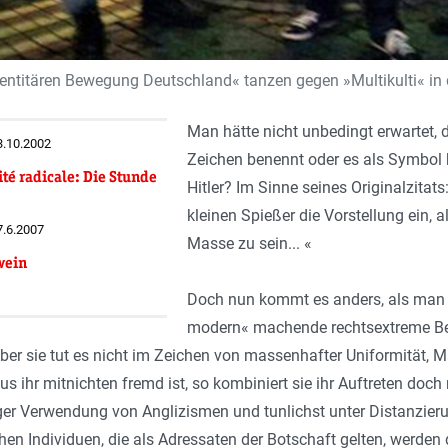
Identitären Bewegung Deutschland« tanzen gegen »Multikulti« in
Man hätte nicht unbedingt erwartet,
13.10.2002
Zeichen benennt oder es als Symbol b
té radicale: Die Stunde
Hitler? Im Sinne seines Originalzit
kleinen Spießer die Vorstellung ein, 
7.6.2007
Masse zu sein... «
wein
Doch nun kommt es anders, als man h
modern« machende rechtsextreme B
er sie tut es nicht im Zeichen von massenhafter Uniformität,
s ihr mitnichten fremd ist, so kombiniert sie ihr Auftreten do
riger Verwendung von Anglizismen und tunlichst unter Distanzie
n Individuen, die als Adressaten der Botschaft gelten, werden