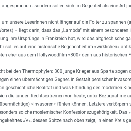
angesprochen - sondern sollen sich im Gegenteil als eine Art j
um unsere LeserInnen nicht länger auf die Folter zu spannen (a
ortes) – liegt darin, dass das „Lambda" mit einem besonderen 
ng ihre Ursprünge in Frankreich hat, wird das altgriechische g
r soll es auf eine historische Begebenheit im »wirklichen« antik
isten eher aus dem Hollywoodfilm »300« denn aus historischen F
cht bei den Thermophylen: 300 junge Krieger aus Sparta zogen 
egen einen übermächtigen Gegner, in Gestalt persischer Invaso
an geschichtliche Realität und was Erfindung des modernen Kinos i
n sich die jungen Rechtsextremen von heute, unter Bezugnahme a
übermächtige) »Invasoren« fühlen können. Letztere verkörpern si
esonders solche moslemischer Konfessionszugehörigkeit. Das »La
mgekehrtes »V«, dessen Spitze nach oben zeigt, in einen Kreis ges