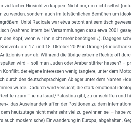
n vielfacher Hinsicht zu kappen. Nicht nur, um nicht selbst (unt
en zu werden, sondern auch im tatsächlichen Bemühen um ideo
vergrößern. Unité Radicale war etwa betont antisemitisch gewe
sisch (während intern bei Versammlungen dazu etwa 2001 gesa
in den Kopf, wenn wir ihn nicht mehr benötigen!«). Dagegen sch
onvent« am 17. und 18. Oktober 2009 in Orange (Südostfrankrei
ntizionismus« ab. Während die übrige extreme Rechte oft durch
spalten wird – soll man Juden oder Araber stärker hassen? – pr
Konflikt, der eigene Interessen wenig tangiere, unter dem Mott
auch durch den deutschsprachigen Ableger unter dem Namen »ide
mmen wurde. Dadurch wird versucht, die stark emotional-ideolo
Rechten zum Thema Israel/Palästina gibt, zu umschiffen und hin
ären«, das Auseinanderklaffen der Positionen zu dem internation
 dem heutzutage nicht mehr sehr viel zu gewinnen sei – habe vo
s auch moslemische) Einwanderung in Europa, abgehalten. Gegen