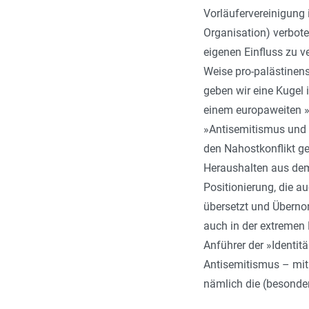
Vorläufervereinigung i
Organisation) verbot
eigenen Einfluss zu 
Weise pro-palästinen
geben wir eine Kugel 
einem europaweiten »K
»Antisemitismus und A
den Nahostkonflikt ge
Heraushalten aus dem 
Positionierung, die 
übersetzt und Überno
auch in der extremen 
Anführer der »Identit
Antisemitismus – mit
nämlich die (besonder