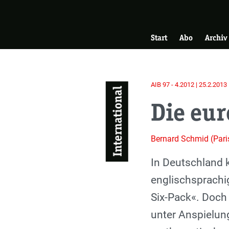
Skip
Zur Startseite
to
Hauptnavigati
main
Start
Abo
Archiv
content
AIB 97 - 4.2012 | 25.2.2013
International
Die eu
Bernard Schmid (Pari
Einleitung
In Deutschland 
englischsprachi
Six-Pack«. Doch
unter Anspielun