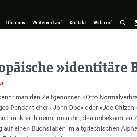
on
search
shopp
Suche 
Über uns
Weiterverkauf
Kontakt
Widerruf
ropäische »identitäre
s)
kennt man den Zeitgenossen »Otto Normalverbra
ges Pendant eher »John Doe« oder »Joe Citizen«
 in Frankreich nennt man ihn, den unbekannten 
g auf einen Buchstaben im altgriechischen Alpha