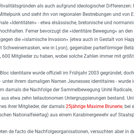
ivalitätsgründen als auch aufgrund ideologischer Differenzen: Di
Mittelpunk und sieht ihn von regionalen Bestrebungen und von Eu
nale »Identitäten« - etwa elsässische, bretonische und normann
hochhalten. Ferner bevorzugt die »identitäre Bewegung« an de
m gegen die »islamische Invasion« (etwa auch in Gestalt von H
it Schweinemasken, wie in Lyon), gegenüber parteiförmiger Betä
 600 Mitglieder zu haben, wobei solche Zahlen immer mit größte
Bloc identitaire wurde offiziell im Frühjahr 2003 gegründet, doch
 unter ihrem damaligen Namen Jeunesses identitaires - wurde 
m damals die Nachfolge der Sammelbewegung Unité Radicale, 
er aus etwa zehn teilautonomen Untergruppierungen bestand. Un
es ihrer Mitglieder, der damals
25jährige Maxime Brunerie
, bei
schen Nationalfeiertag) aus einem Karabinergewehr auf Staatsp
deten de facto die Nachfolgeorganisationen, versuchten aber in 