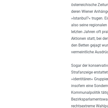
österreichische Zeitu
deren Wiener Anhänger
»Istanbul?« trugen. E
also seine regionalen
letzten Jahren oft pr
Aktionen statt, bei 
den Betten gejagt wu
vermeintliche Ausdrü
Sogar der konservativ
Strafanzeige erstatte
»identitären« Gruppie
insofern eine Sonderro
Kommunalpolitik tätig
Bezirksparlamentswahl
rechtsextreme Wahlpar