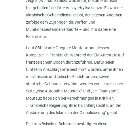
zeigte. „
Wir haben alles, was er tat, dokumentarisch
festgehalten
", erklärte Vassyl Hrytsak dazu. Es war der
ukrainische Geheimdienst selbst, der eigenen Angaben
zufolge dem 25jährigen die Waffen und
Munitionsbestände verkaufte – und ihm dabei eine
Falle stellte.
Laut SBU plante Grégoire Moutaux und dessen
Komplizen in Frankreich, während der EM Attentate auf
französischem Boden durchzuführen. Dafür seien
fünfzehn Anschlagsorte bestimmt worden, unter ihnen
muslimische und jüdische Einrichtungen, sowie
staatliche Gebäude –erwähnt werden von ukrainischer
Seite „
eine Autobahn-Maustelle
" und „
ein Finanzamt
".
Moutaux habe sich bei Vernehmungen in Kritik an
„
Frankreichs Regierung, ihrer Flüchtlingspolitik, an der
Ausbreitung des Islam, an der Globalisierung
" geübt.
Die französischen Behörden bestätigten diese