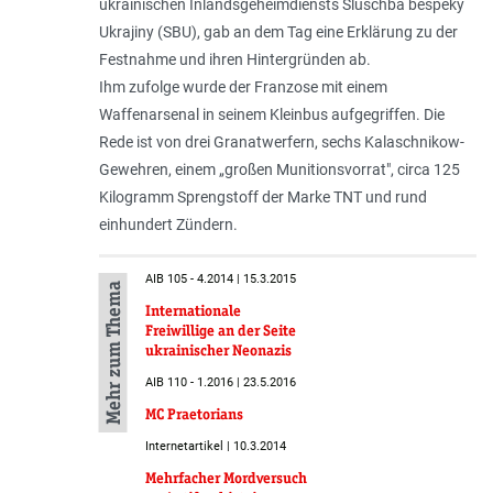
ukrainischen Inlandsgeheimdiensts Sluschba bespeky
Ukrajiny (SBU), gab an dem Tag eine Erklärung zu der
Festnahme und ihren Hintergründen ab.
Ihm zufolge wurde der Franzose mit einem
Waffenarsenal in seinem Kleinbus aufgegriffen. Die
Rede ist von drei Granatwerfern, sechs Kalaschnikow-
Gewehren, einem „
großen Munitionsvorrat
", circa 125
Kilogramm Sprengstoff der Marke TNT und rund
einhundert Zündern.
AIB 105 - 4.2014 | 15.3.2015
Mehr zum Thema
Internationale
Freiwillige an der Seite
ukrainischer Neonazis
AIB 110 - 1.2016 | 23.5.2016
MC Praetorians
Internetartikel | 10.3.2014
Mehrfacher Mordversuch