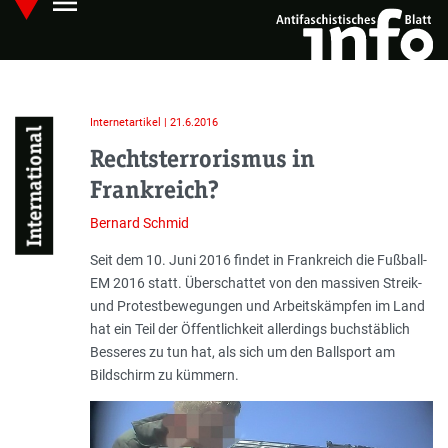
menu
Skip
Hauptmenü öffnen
to
main
content
Internetartikel | 21.6.2016
International
Rechtsterrorismus in
Frankreich?
Bernard Schmid
Einleitung
Seit dem 10. Juni 2016 findet in Frankreich die Fußball-
EM 2016 statt. Überschattet von den massiven Streik-
und Protestbewegungen und Arbeitskämpfen im Land
hat ein Teil der Öffentlichkeit allerdings buchstäblich
Besseres zu tun hat, als sich um den Ballsport am
Bildschirm zu kümmern.