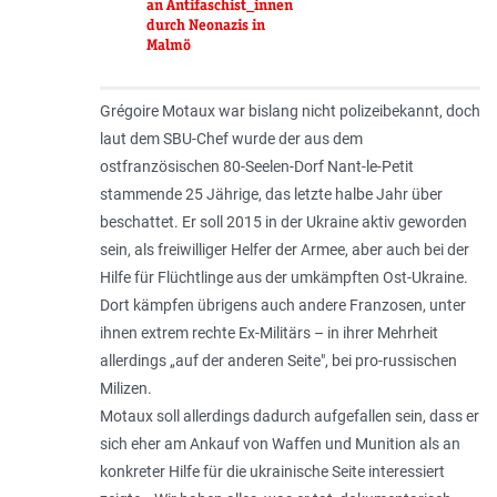
an Antifaschist_innen
durch Neonazis in
Malmö
Grégoire Motaux war bislang nicht polizeibekannt, doch
laut dem SBU-Chef wurde der aus dem
ostfranzösischen 80-Seelen-Dorf Nant-le-Petit
stammende 25 Jährige, das letzte halbe Jahr über
beschattet. Er soll 2015 in der Ukraine aktiv geworden
sein, als freiwilliger Helfer der Armee, aber auch bei der
Hilfe für Flüchtlinge aus der umkämpften Ost-Ukraine.
Dort kämpfen übrigens auch andere Franzosen, unter
ihnen extrem rechte Ex-Militärs – in ihrer Mehrheit
allerdings „
auf der anderen Seite
", bei pro-russischen
Milizen.
Motaux soll allerdings dadurch aufgefallen sein, dass er
sich eher am Ankauf von Waffen und Munition als an
konkreter Hilfe für die ukrainische Seite interessiert