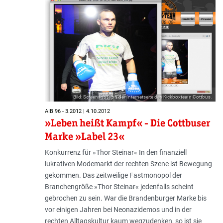
Bild: Screenshot von der Internetseite des Kickboxteam Cottbus.
AIB 96 - 3.2012 | 4.10.2012
»Leben heißt Kampf« - Die Cottbuser
Marke »Label 23«
Konkurrenz für »Thor Steinar« In den finanziell
lukrativen Modemarkt der rechten Szene ist Bewegung
gekommen. Das zeitweilige Fastmonopol der
Branchengröße »Thor Steinar« jedenfalls scheint
gebrochen zu sein. War die Brandenburger Marke bis
vor einigen Jahren bei Neonazidemos und in der
rechten Alltagskultur kaum wegzudenken, so ist sie