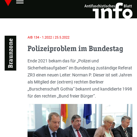
menu
Skip
Hauptmenü öffnen
to
main
content
AIB 134 - 1.2022 | 25.5.2022
Braunzone
Polizeiproblem im Bundestag
Einleitung
Ende 2021 bekam das für „Polizei und
Sicherheitsaufgaben“ im Bundestag zuständige Referat
ZR3 einen neuen Leiter: Norman P. Dieser ist seit Jahren
als Mitglied der (extrem) rechten Berliner
„Burschenschaft Gothia“ bekannt und kandidierte 1998
für den rechten „Bund freier Bürger“.